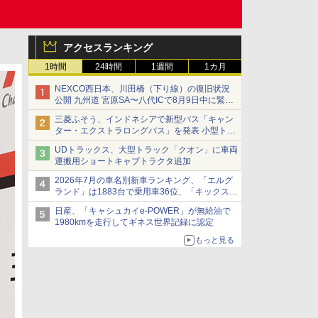
アクセスランキング
1時間
24時間
1週間
1カ月
NEXCO西日本、川田橋（下り線）の復旧状況
公開 九州道 宮原SA〜八代ICで8月9日中に緊急
車両を通行可能に
三菱ふそう、インドネシアで新型バス「キャン
ター・エクストラロングバス」を発表 小型トラ
ックベースの観光・旅客輸送向けバス
UDトラックス、大型トラック「クオン」に車両
運搬用ショートキャブトラクタ追加
2026年7月の車名別新車ランキング、「エルグ
ランド」は1883台で乗用車36位、「キックス」
は2591台で27位に
日産、「キャシュカイe-POWER」が無給油で
1980kmを走行してギネス世界記録に認定
もっと見る