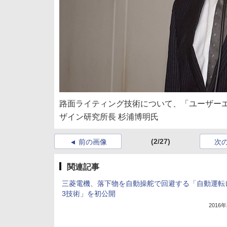
路面ライティング技術について、「ユーザーエ
ザイン研究所長 杉浦博明氏
(2/27)
前の画像
次
関連記事
三菱電機、落下物を自動操舵で回避する「自動運転
3技術」を初公開
2016