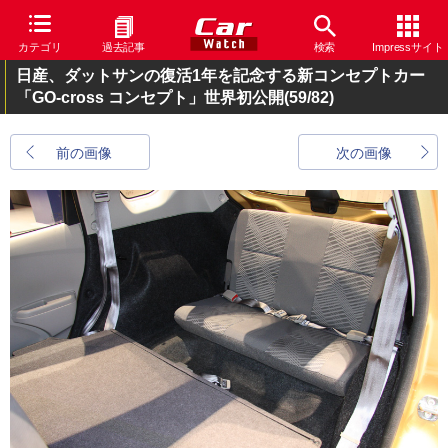
カテゴリ
過去記事
検索
Impressサイト
日産、ダットサンの復活1年を記念する新コンセプトカー
「GO-cross コンセプト」世界初公開
(59/82)
前の画像
次の画像