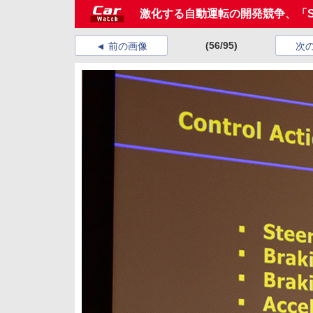
激化する自動運転の開発競争、「SMA
(56/95)
前の画像
次