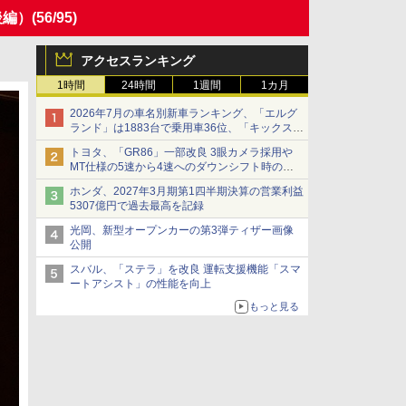
後編）
(56/95)
アクセスランキング
1時間
24時間
1週間
1カ月
2026年7月の車名別新車ランキング、「エルグ
ランド」は1883台で乗用車36位、「キックス」
は2591台で27位に
トヨタ、「GR86」一部改良 3眼カメラ採用や
MT仕様の5速から4速へのダウンシフト時の操
作性向上など
ホンダ、2027年3月期第1四半期決算の営業利益
5307億円で過去最高を記録
光岡、新型オープンカーの第3弾ティザー画像
公開
スバル、「ステラ」を改良 運転支援機能「スマ
ートアシスト」の性能を向上
もっと見る