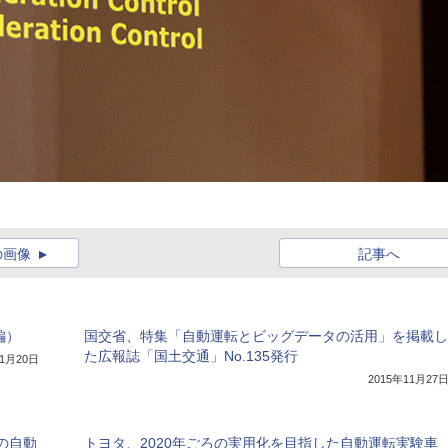
の画像
記事へ
編）
国交省、特集「自動運転とビッグデータの活用」を掲載し
た広報誌「国土交通」No.135発行
11月20日
2015年11月27
での自動
トヨタ、2020年ごろの実用化を目指した自動運転実験車