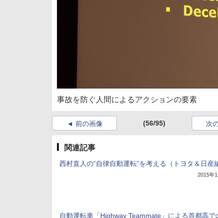
事故を防ぐ人間によるアクションの要素
(56/95)
前の画像
次
関連記事
西村直人の“自律自動運転”を考える（トヨタ＆日産
2015年
自動運転車「Highway Teammate」による首都高