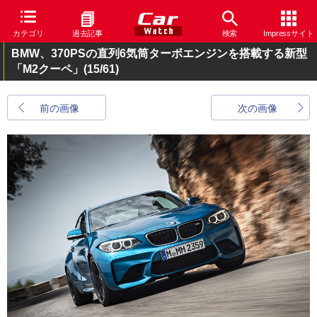
カテゴリ
過去記事
検索
Impressサイト
BMW、370PSの直列6気筒ターボエンジンを搭載する新型
「M2クーペ」
(15/61)
前の画像
次の画像