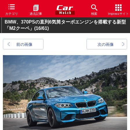
カテゴリ
過去記事
検索
Impressサイト
BMW、370PSの直列6気筒ターボエンジンを搭載する新型
「M2クーペ」
(16/61)
前の画像
次の画像