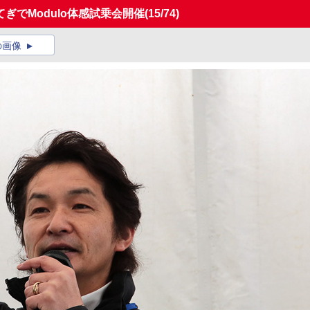
ぎでModulo体感試乗会開催
(15/74)
の画像