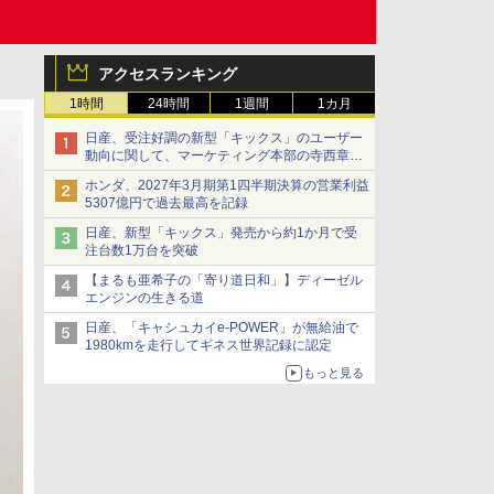
アクセスランキング
1時間
24時間
1週間
1カ月
日産、受注好調の新型「キックス」のユーザー
動向に関して、マーケティング本部の寺西章氏
が解説
ホンダ、2027年3月期第1四半期決算の営業利益
5307億円で過去最高を記録
日産、新型「キックス」発売から約1か月で受
注台数1万台を突破
【まるも亜希子の「寄り道日和」】ディーゼル
エンジンの生きる道
日産、「キャシュカイe-POWER」が無給油で
1980kmを走行してギネス世界記録に認定
もっと見る