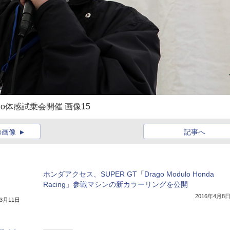
o体感試乗会開催 画像15
の画像
記事へ
ホンダアクセス、SUPER GT「Drago Modulo Honda
Racing」参戦マシンの新カラーリングを公開
2016年4月8
年3月11日