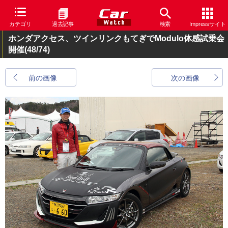
カテゴリ
過去記事
検索
Impressサイト
ホンダアクセス、ツインリンクもてぎでModulo体感試乗会
開催
(48/74)
前の画像
次の画像