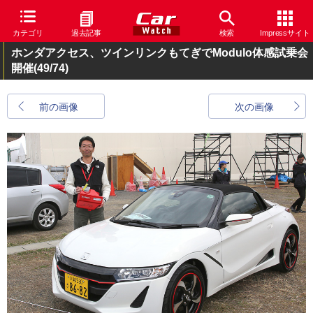
カテゴリ
過去記事
検索
Impressサイト
ホンダアクセス、ツインリンクもてぎでModulo体感試乗会
開催
(49/74)
前の画像
次の画像