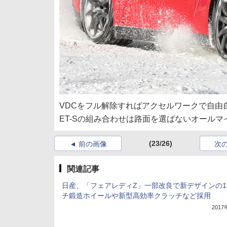
VDCをフル解除すればアクセルワークで自由
ET-Sの組み合わせは路面を選ばないオール
(23/26)
前の画像
次
関連記事
日産、「フェアレディZ」一部改良で新デザインの1
チ鍛造ホイールや新型高効率クラッチなど採用
201