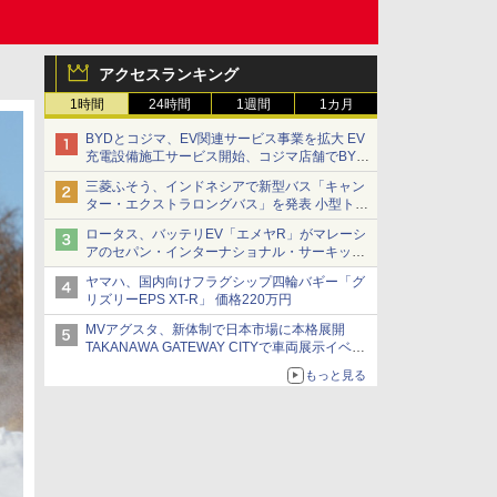
アクセスランキング
1時間
24時間
1週間
1カ月
BYDとコジマ、EV関連サービス事業を拡大 EV
充電設備施工サービス開始、コジマ店舗でBYD
車の展示・試乗イベントを強化
三菱ふそう、インドネシアで新型バス「キャン
ター・エクストラロングバス」を発表 小型トラ
ックベースの観光・旅客輸送向けバス
ロータス、バッテリEV「エメヤR」がマレーシ
アのセパン・インターナショナル・サーキット
のBEV最速タイムを樹立
ヤマハ、国内向けフラグシップ四輪バギー「グ
リズリーEPS XT-R」 価格220万円
MVアグスタ、新体制で日本市場に本格展開
TAKANAWA GATEWAY CITYで車両展示イベン
ト開催
もっと見る