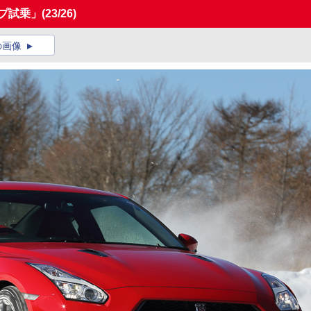
プ試乗」
(23/26)
の画像