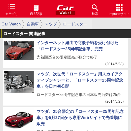
カテゴリ
過去記事
検索
Impressサイト
Car Watch
自動車
マツダ
ロードスター
ロードスター 関連記事
インターネット経由で商談予約を受け付けた
「ロードスター25周年記念車」完売
先着順25台の限定販売が数分で終了
(2014/5/28)
マツダ、次世代「ロードスター」用スカイアク
ティブシャシーと、「ロードスター25周年記念
車」を日本初公開
ロードスター25周年記念車の日本販売台数は25台
(2014/5/25)
マツダ、25台限定の「ロードスター25周年記念
車」を5月27日から専用Webサイトで先着順に
販売