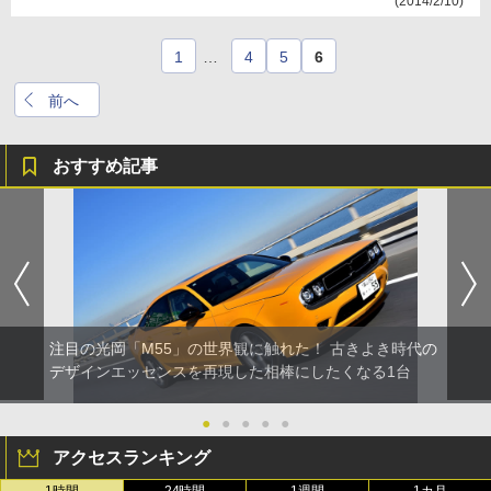
(2014/2/10)
1
…
4
5
6
前へ
おすすめ記事
注目の光岡「M55」の世界観に触れた！ 古きよき時代の
デザインエッセンスを再現した相棒にしたくなる1台
●
●
●
●
●
アクセスランキング