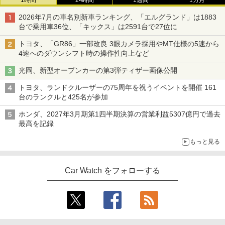
1時間
24時間
1週間
1カ月
2026年7月の車名別新車ランキング、「エルグランド」は1883
台で乗用車36位、「キックス」は2591台で27位に
トヨタ、「GR86」一部改良 3眼カメラ採用やMT仕様の5速から
4速へのダウンシフト時の操作性向上など
光岡、新型オープンカーの第3弾ティザー画像公開
トヨタ、ランドクルーザーの75周年を祝うイベントを開催 161
台のランクルと425名が参加
ホンダ、2027年3月期第1四半期決算の営業利益5307億円で過去
最高を記録
もっと見る
Car Watch をフォローする