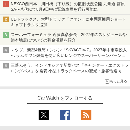
NEXCO西日本、川田橋（下り線）の復旧状況公開 九州道 宮原
SA〜八代ICで8月9日中に緊急車両を通行可能に
UDトラックス、大型トラック「クオン」に車両運搬用ショート
キャブトラクタ追加
スーパーフォーミュラ 近藤真彦会長、2027年のスケジュールや
熊本地震についての募金活動を紹介
マツダ、新型4気筒エンジン「SKYACTIV-Z」2027年中市場投入
へ ラムダワン燃焼を使い広いレンジでスーパーリーンバーン燃
焼を実現
三菱ふそう、インドネシアで新型バス「キャンター・エクストラ
ロングバス」を発表 小型トラックベースの観光・旅客輸送向け
バス
もっと見る
Car Watch をフォローする