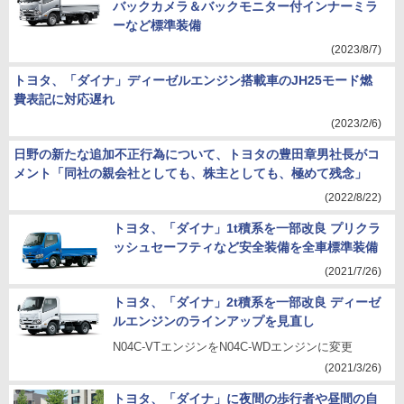
バックカメラ＆バックモニター付インナーミラ
ーなど標準装備
(2023/8/7)
トヨタ、「ダイナ」ディーゼルエンジン搭載車のJH25モード燃
費表記に対応遅れ
(2023/2/6)
日野の新たな追加不正行為について、トヨタの豊田章男社長がコ
メント「同社の親会社としても、株主としても、極めて残念」
(2022/8/22)
トヨタ、「ダイナ」1t積系を一部改良 プリクラ
ッシュセーフティなど安全装備を全車標準装備
(2021/7/26)
トヨタ、「ダイナ」2t積系を一部改良 ディーゼ
ルエンジンのラインアップを見直し
N04C-VTエンジンをN04C-WDエンジンに変更
(2021/3/26)
トヨタ、「ダイナ」に夜間の歩行者や昼間の自