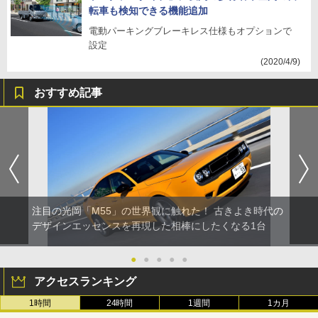
転車も検知できる機能追加
電動パーキングブレーキレス仕様もオプションで
設定
(2020/4/9)
おすすめ記事
注目の光岡「M55」の世界観に触れた！ 古きよき時代の
デザインエッセンスを再現した相棒にしたくなる1台
●
●
●
●
●
アクセスランキング
1時間
24時間
1週間
1カ月