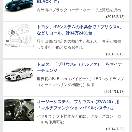
BLACK II”」
内外装のブラックコーディネートで上質感を演出
(2016/5/13)
トヨタ、HVシステムの不具合で「プリウスα」
などリコール。計34万2401台
昇圧回路に想定外の熱応力が加わり、素子が損傷
して走行不能となるおそれ
(2015/7/15)
トヨタ、「プリウスα（アルファ）」をマイナ
ーチェンジ
世界初のBi-Beam（バイビーム）LEDヘッドランプ
（オートレベリング機能付）採用
(2014/11/17)
オージーシステム、プリウスα（ZVW40）用
「マルチファンクションパドルシステム」
パドルでシフト操作が可能に。クルーズコントロ
ールも使用可能
(2014/7/23)