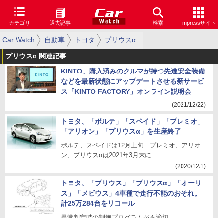
カテゴリ
過去記事
検索
Impressサイト
Car Watch
自動車
トヨタ
プリウスα
プリウスα 関連記事
KINTO、購入済みのクルマが持つ先進安全装備
などを最新状態にアップデートさせる新サービ
ス「KINTO FACTORY」オンライン説明会
(2021/12/22)
トヨタ、「ポルテ」「スペイド」「プレミオ」
「アリオン」「プリウスα」を生産終了
ポルテ、スペイドは12月上旬、プレミオ、アリオ
ン、プリウスαは2021年3月末に
(2020/12/1)
トヨタ、「プリウス」「プリウスα」「オーリ
ス」「メビウス」4車種で走行不能のおそれ。
計25万284台をリコール
異常判定時の制御プログラムが不適切