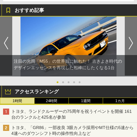
おすすめ記事
注目の光岡「M55」の世界観に触れた！ 古きよき時代の
デザインエッセンスを再現した相棒にしたくなる1台
●
●
●
●
●
アクセスランキング
1時間
24時間
1週間
1カ月
トヨタ、ランドクルーザーの75周年を祝うイベントを開催 161
台のランクルと425名が参加
トヨタ、「GR86」一部改良 3眼カメラ採用やMT仕様の5速から
4速へのダウンシフト時の操作性向上など