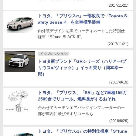
(2017/11/21)
トヨタ、「プリウスα」一部改良で「Toyota S
afety Sense P」を全車標準装備
内外装デザインを黒でコーディネートした特別仕
様車「S“tune BLACK II”」
(2017/11/21)
インプレッション
トヨタ新ブランド「GRシリーズ（ハリアー/プ
リウスα/ヴィッツ）」イッキ乗り（岡本幸一
郎）
(2017/9/19)
トヨタ、「プリウス」「SAI」など7車種155万
2509台でリコール。燃料臭がするおそれ
合わせてカーテンエアバッグインフレーターの一
部が車内に飛び出すリコールも
(2016/6/29)
トヨタ、「プリウスα」の特別仕様車「S“tune