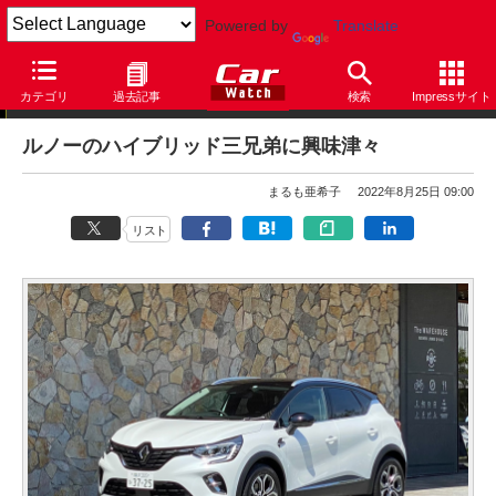
Powered by
Translate
まるも亜希子の「寄り道日和」
カテゴリ
過去記事
検索
Impressサイト
ルノーのハイブリッド三兄弟に興味津々
まるも亜希子
2022年8月25日 09:00
リスト