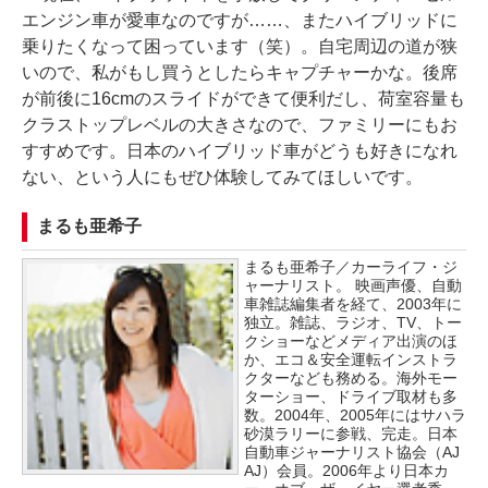
エンジン車が愛車なのですが……、またハイブリッドに
乗りたくなって困っています（笑）。自宅周辺の道が狭
いので、私がもし買うとしたらキャプチャーかな。後席
が前後に16cmのスライドができて便利だし、荷室容量も
クラストップレベルの大きさなので、ファミリーにもお
すすめです。日本のハイブリッド車がどうも好きになれ
ない、という人にもぜひ体験してみてほしいです。
まるも亜希子
まるも亜希子／カーライフ・ジ
ャーナリスト。 映画声優、自動
車雑誌編集者を経て、2003年に
独立。雑誌、ラジオ、TV、トー
クショーなどメディア出演のほ
か、エコ＆安全運転インストラ
クターなども務める。海外モー
ターショー、ドライブ取材も多
数。2004年、2005年にはサハラ
砂漠ラリーに参戦、完走。日本
自動車ジャーナリスト協会（AJ
AJ）会員。2006年より日本カ