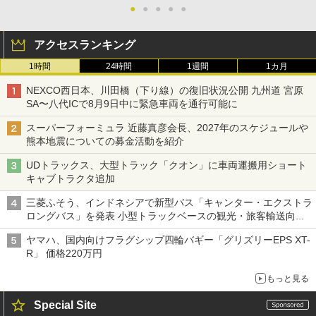
●
●
●
●
●
アクセスランキング
1時間
24時間
1週間
1カ月
NEXCO西日本、川田橋（下り線）の復旧状況公開 九州道 宮原
SA〜八代ICで8月9日中に緊急車両を通行可能に
スーパーフォーミュラ 近藤真彦会長、2027年のスケジュールや
熊本地震についての募金活動を紹介
UDトラックス、大型トラック「クオン」に車両運搬用ショート
キャブトラクタ追加
三菱ふそう、インドネシアで新型バス「キャンター・エクストラ
ロングバス」を発表 小型トラックベースの観光・旅客輸送向け
バス
ヤマハ、国内向けフラグシップ四輪バギー「グリズリーEPS XT-
R」 価格220万円
もっと見る
Special Site