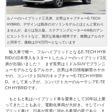
ルノーのハイブリッド三兄弟、次男はキャプチャーE-TECH
HYBRID。デザインは既存のガソリンモデルとほとんど変わり
ませんが、走りは別人級。ステアリングヒーターや8色のアン
ビエントライトなど、贅沢な装備が標準です。燃費はアルカナ
と同等で、価格は374万円〜となっています
輸入車で唯一、フルハイブリッドとなるE-TECH HYB
RIDの日本導入をスタートしたルノーのハイブリッド3兄
弟が出揃いました！ まず長男はミドルSUVでブランニ
ューモデルとなるアルカナ。次男は本日情報解禁ホヤホ
ヤの、コンパクトSUVのキャプチャーE-TECH HYBRI
D。そして末っ子が、コンパクトカーのルーテシアE-TE
CH HYBRIDです。
もともと私はハイブリッド車を愛車として10年以上乗
ってきたこともあり、電動化車両が大好き。そしてハイ
ブリッド車は、日本が世界に誇れる希望の星であり、ま