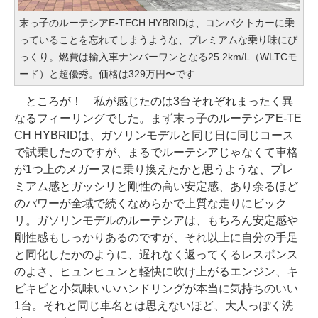
末っ子のルーテシアE-TECH HYBRIDは、コンパクトカーに乗
っていることを忘れてしまうような、プレミアムな乗り味にび
っくり。燃費は輸入車ナンバーワンとなる25.2km/L（WLTCモ
ード）と超優秀。価格は329万円〜です
ところが！ 私が感じたのは3台それぞれまったく異
なるフィーリングでした。まず末っ子のルーテシアE-TE
CH HYBRIDは、ガソリンモデルと同じ日に同じコース
で試乗したのですが、まるでルーテシアじゃなくて車格
が1つ上のメガーヌに乗り換えたかと思うような、プレ
ミアム感とガッシリと剛性の高い安定感、あり余るほど
のパワーが全域で続くなめらかで上質な走りにビック
リ。ガソリンモデルのルーテシアは、もちろん安定感や
剛性感もしっかりあるのですが、それ以上に自分の手足
と同化したかのように、遅れなく返ってくるレスポンス
のよさ、ヒュンヒュンと軽快に吹け上がるエンジン、キ
ビキビと小気味いいハンドリングが本当に気持ちのいい
1台。それと同じ車名とは思えないほど、大人っぽく洗