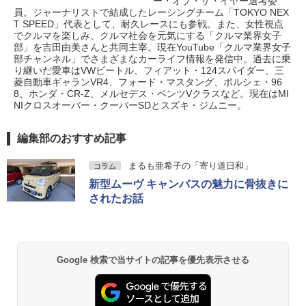
ー・オブ・ザ・イヤー選考委
員。ジャーナリストで結成したレーシングチーム「TOKYO NEX
T SPEED」代表として、耐久レースにも参戦。また、女性視点
でクルマを楽しみ、クルマ社会を元気にする「クルマ業界女子
部」を吉田由美さんと共同主宰。現在YouTube「クルマ業界女子
部チャンネル」でさまざまなカーライフ情報を発信中。過去に乗
り継いだ愛車はVWビートル、フィアット・124スパイダー、三
菱自動車ギャランVR4、フォード・マスタング、ポルシェ・96
8、ホンダ・CR-Z、メルセデス・ベンツVクラスなど。現在はMI
NIクロスオーバー・クーパーSDとスズキ・ジムニー。
編集部のおすすめ記事
まるも亜希子の「寄り道日和」
コラム
新型ムーヴ キャンバスの魅力に骨抜きに
されたお話
Google 検索で当サイトの記事を優先表示させる