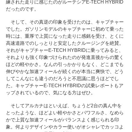
練された走りに感じたのがルーテシアE-TECH HYBRID
だったのです。
そして、その真逆の印象を受けたのは、キャプチャー
でした。ガソリンモデルのキャプチャーに初めて乗った
時には、重厚で上質になった走りに感銘を受け、とくに
高速道路でのしっとりと安定したクルージングを絶賛。
それがキャプチャーE-TECH HYBRIDに乗ってみると、
それよりも強く印象づけられたのが発進直後からの驚く
ほどの軽やかさ。なんの引っかかりもなく、どこまでも
伸びやかな加速フィールが続くのが本当に爽快で、どう
してこんなにも違うのだろうと不思議に思うほどでし
た。キャプチャーE-TECH HYBRIDの試乗レポートもア
ップされているので、気になる方はぜひ。
そしてアルカナはといえば、ちょうど2台の真ん中を
とったような、ほどよい軽やかさとパワフルさ、なめら
かで上質な加速フィールがバランスよく感じられる印
象。何よりデザインやカラー使いがオシャレでカッコよ