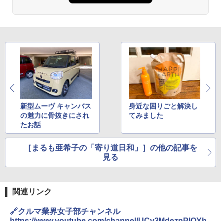
新型ムーヴ キャンバス
身近な困りごと解決し
の魅力に骨抜きにされ
てみました
たお話
［まるも亜希子の「寄り道日和」］の他の記事を
見る
関連リンク
🔗クルマ業界女子部チャンネル
https://www.youtube.com/channel/UCy3MdeznPlOYh