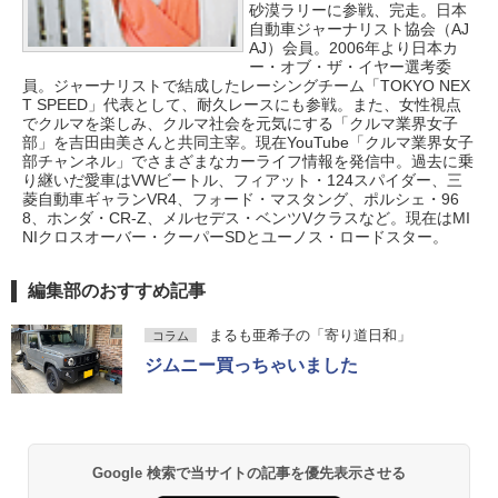
砂漠ラリーに参戦、完走。日本
自動車ジャーナリスト協会（AJ
AJ）会員。2006年より日本カ
ー・オブ・ザ・イヤー選考委
員。ジャーナリストで結成したレーシングチーム「TOKYO NEX
T SPEED」代表として、耐久レースにも参戦。また、女性視点
でクルマを楽しみ、クルマ社会を元気にする「クルマ業界女子
部」を吉田由美さんと共同主宰。現在YouTube「クルマ業界女子
部チャンネル」でさまざまなカーライフ情報を発信中。過去に乗
り継いだ愛車はVWビートル、フィアット・124スパイダー、三
菱自動車ギャランVR4、フォード・マスタング、ポルシェ・96
8、ホンダ・CR-Z、メルセデス・ベンツVクラスなど。現在はMI
NIクロスオーバー・クーパーSDとユーノス・ロードスター。
編集部のおすすめ記事
まるも亜希子の「寄り道日和」
コラム
ジムニー買っちゃいました
Google 検索で当サイトの記事を優先表示させる