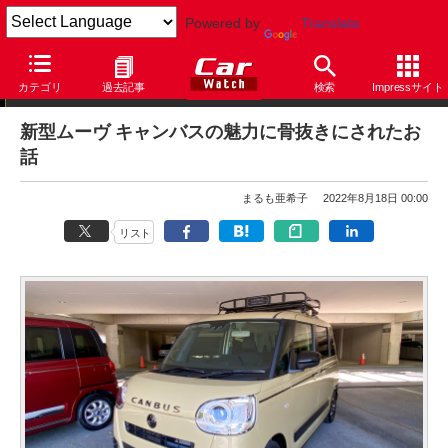
Powered by
Translate
まるも亜希子の「寄り道日和」
カテゴリ
過去記事
検索
Impressサイト
新型ムーヴ キャンバスの魅力に骨抜きにされたお
話
まるも亜希子
2022年8月18日 00:00
リスト