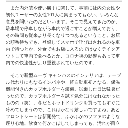
また内外装や使い勝手に関して、事前に社内の女性や
初代ユーザーの女性101人に集まってもらい、いろんな
意見を聞いたのだといいます。そこで見えてきたのが、
駐車場で停車しながら車内で過ごすことが増えており、
その時間も従来より長くなりつつあるということ。お店
の順番待ちでも、登録してスマホで呼び出されるのを車
内で待つとか、外食でもお店に入るのではなくテイクア
ウトして車内で食べるとか、コロナ禍の影響もあって車
内での快適性がより重視されていたのです。
そこで新型ムーヴ キャンバスのインテリアは、テーブ
ル代わりにもなるインパネや、軽自動車初となる、保温
機能付きのカップホルダーを装備。試乗した日は猛暑だ
ったので、カップホルダーを試す気分にはなれなかった
ものの（笑）、冬だとホットドリンクを買ってもすぐに
冷めてしまうので、これはかなり嬉しいですよね。あと
フロントシートは新開発で、ふかふかのソファのような
座り心地。飲食で何かこぼしてしまっても、汚れが目立