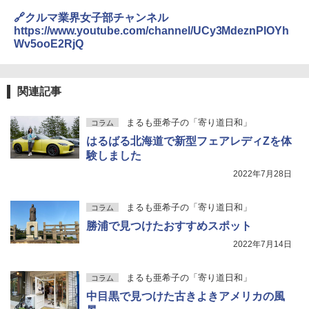
🔗クルマ業界女子部チャンネル
https://www.youtube.com/channel/UCy3MdeznPlOYh
Wv5ooE2RjQ
関連記事
まるも亜希子の「寄り道日和」
コラム
はるばる北海道で新型フェアレディZを体
験しました
2022年7月28日
まるも亜希子の「寄り道日和」
コラム
勝浦で見つけたおすすめスポット
2022年7月14日
まるも亜希子の「寄り道日和」
コラム
中目黒で見つけた古きよきアメリカの風