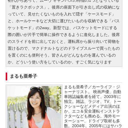
初代からあって、ムーヴ キャンバスの特徴の1つとなっている
「置きラクボックス」。後席の座面下が引き出し式の収納にな
っていて、見せたくないものを入れて隠す「ケースモード」
と、ホールケーキなど大切に運びたいものを収納できる「バス
ケットモード」の2way。新型では、バスケットモードにする
際の囲いが片手で簡単に操作できるように進化しました。後席
のスライドを前に出しておくと、運転席から振り向いて荷物を
置けるので、マクドナルトなどのドライブスルーで買ったもの
を置くのにも便利そう。皆さんがどんなものを運んでいるの
か、どういう使い方をしているのか、すごく気になります
まるも亜希子
まるも亜希子／カーライフ・ジ
ャーナリスト。 映画声優、自動
車雑誌編集者を経て、2003年に
独立。雑誌、ラジオ、TV、トー
クショーなどメディア出演のほ
か、エコ＆安全運転インストラ
クターなども務める。海外モー
ターショー、ドライブ取材も多
数。2004年、2005年にはサハラ