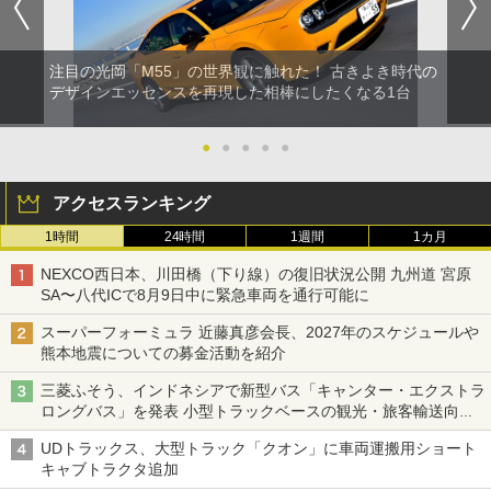
注目の光岡「M55」の世界観に触れた！ 古きよき時代の
デザインエッセンスを再現した相棒にしたくなる1台
●
●
●
●
●
アクセスランキング
1時間
24時間
1週間
1カ月
NEXCO西日本、川田橋（下り線）の復旧状況公開 九州道 宮原
SA〜八代ICで8月9日中に緊急車両を通行可能に
スーパーフォーミュラ 近藤真彦会長、2027年のスケジュールや
熊本地震についての募金活動を紹介
三菱ふそう、インドネシアで新型バス「キャンター・エクストラ
ロングバス」を発表 小型トラックベースの観光・旅客輸送向け
バス
UDトラックス、大型トラック「クオン」に車両運搬用ショート
キャブトラクタ追加