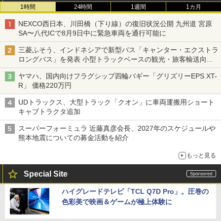
1時間
24時間
1週間
1カ月
NEXCO西日本、川田橋（下り線）の復旧状況公開 九州道 宮原
SA〜八代ICで8月9日中に緊急車両を通行可能に
三菱ふそう、インドネシアで新型バス「キャンター・エクストラ
ロングバス」を発表 小型トラックベースの観光・旅客輸送向け
バス
ヤマハ、国内向けフラグシップ四輪バギー「グリズリーEPS XT-
R」 価格220万円
UDトラックス、大型トラック「クオン」に車両運搬用ショート
キャブトラクタ追加
スーパーフォーミュラ 近藤真彦会長、2027年のスケジュールや
熊本地震についての募金活動を紹介
もっと見る
Special Site
ハイグレードテレビ「TCL Q7D Pro」。圧巻の
色彩美で映画＆ゲームが極上体験に