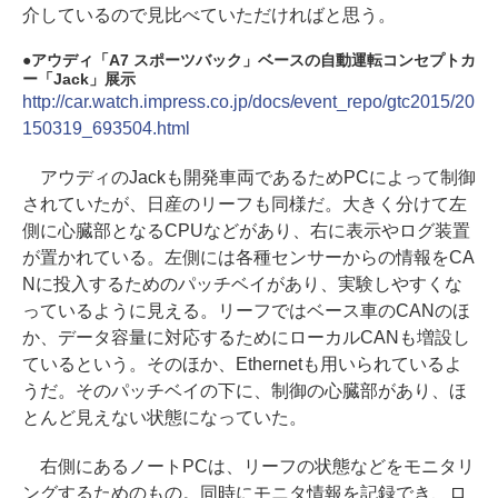
介しているので見比べていただければと思う。
アウディ「A7 スポーツバック」ベースの自動運転コンセプトカ
ー「Jack」展示
http://car.watch.impress.co.jp/docs/event_repo/gtc2015/20
150319_693504.html
アウディのJackも開発車両であるためPCによって制御
されていたが、日産のリーフも同様だ。大きく分けて左
側に心臓部となるCPUなどがあり、右に表示やログ装置
が置かれている。左側には各種センサーからの情報をCA
Nに投入するためのパッチベイがあり、実験しやすくな
っているように見える。リーフではベース車のCANのほ
か、データ容量に対応するためにローカルCANも増設し
ているという。そのほか、Ethernetも用いられているよ
うだ。そのパッチベイの下に、制御の心臓部があり、ほ
とんど見えない状態になっていた。
右側にあるノートPCは、リーフの状態などをモニタリ
ングするためのもの。同時にモニタ情報を記録でき、ロ