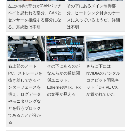
左上の緑の部分がCANパッチ
その下にあるメイン制御部
ベイと思われる部分。CANと
分。ヒートシンク付きのケー
センサーを接続する部分にな
スに入っているようだ。詳細
る。系統数は不明
は不明
右上部のノート
その下にあるのが
さらに下には
PC。ストレージを
なんらかの通信関
NVIDIAのデジタル
抜き差しできるイ
係ユニット。
コクピット開発キ
ンターフェースを
EthernetやTx、Rx
ット「DRIVE CX」
備え、ログデータ
の文字が見える
が置かれていた
やモニタリングな
どを行うブロック
であることが分か
る