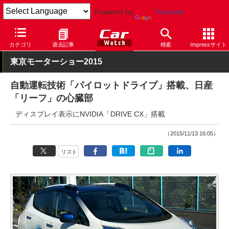
Powered by
Translate
Car Watch
自動車
日産
リーフ
カテゴリ
過去記事
検索
Impressサイト
東京モーターショー2015
自動運転技術「パイロットドライブ」搭載、日産
「リーフ」の心臓部
ディスプレイ表示にNVIDIA「DRIVE CX」搭載
（2015/11/13 16:05）
リスト