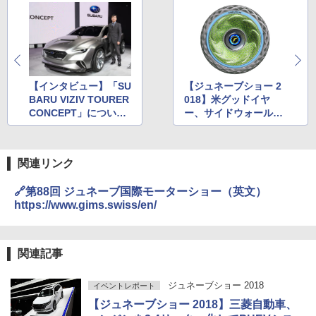
【インタビュー】「SU
【ジュネーブショー 2
BARU VIZIV TOURER
018】米グッドイヤ
CONCEPT」につい
ー、サイドウォール内
て、デザイン本部長 石
に苔を生息させるコン
井守氏に聞く
セプトタイヤ「Oxyge
ne」公開
関連リンク
🔗第88回 ジュネーブ国際モーターショー（英文）
https://www.gims.swiss/en/
関連記事
ジュネーブショー 2018
イベントレポート
【ジュネーブショー 2018】三菱自動車、