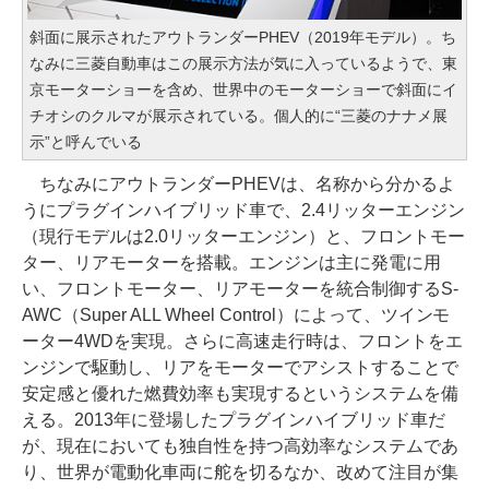
斜面に展示されたアウトランダーPHEV（2019年モデル）。ち
なみに三菱自動車はこの展示方法が気に入っているようで、東
京モーターショーを含め、世界中のモーターショーで斜面にイ
チオシのクルマが展示されている。個人的に“三菱のナナメ展
示”と呼んでいる
ちなみにアウトランダーPHEVは、名称から分かるよ
うにプラグインハイブリッド車で、2.4リッターエンジン
（現行モデルは2.0リッターエンジン）と、フロントモー
ター、リアモーターを搭載。エンジンは主に発電に用
い、フロントモーター、リアモーターを統合制御するS-
AWC（Super ALL Wheel Control）によって、ツインモ
ーター4WDを実現。さらに高速走行時は、フロントをエ
ンジンで駆動し、リアをモーターでアシストすることで
安定感と優れた燃費効率も実現するというシステムを備
える。2013年に登場したプラグインハイブリッド車だ
が、現在においても独自性を持つ高効率なシステムであ
り、世界が電動化車両に舵を切るなか、改めて注目が集