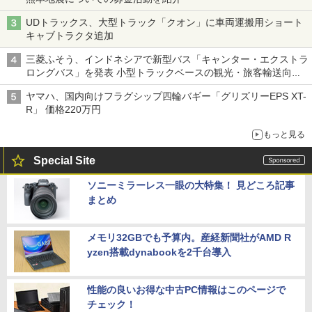
UDトラックス、大型トラック「クオン」に車両運搬用ショート
キャブトラクタ追加
三菱ふそう、インドネシアで新型バス「キャンター・エクストラ
ロングバス」を発表 小型トラックベースの観光・旅客輸送向け
バス
ヤマハ、国内向けフラグシップ四輪バギー「グリズリーEPS XT-
R」 価格220万円
もっと見る
Special Site
ソニーミラーレス一眼の大特集！ 見どころ記事
まとめ
メモリ32GBでも予算内。産経新聞社がAMD R
yzen搭載dynabookを2千台導入
性能の良いお得な中古PC情報はこのページで
チェック！