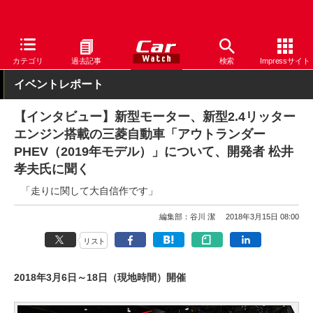
Car Watch
イベント
ジュネーブショー
2018
カテゴリ
過去記事
検索
Impressサイト
イベントレポート
【インタビュー】新型モーター、新型2.4リッター
エンジン搭載の三菱自動車「アウトランダー
PHEV（2019年モデル）」について、開発者 松井
孝夫氏に聞く
「走りに関して大自信作です」
編集部：谷川 潔
2018年3月15日 08:00
リスト
2018年3月6日～18日（現地時間）開催