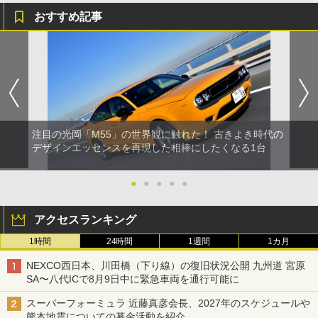
おすすめ記事
注目の光岡「M55」の世界観に触れた！ 古きよき時代の
デザインエッセンスを再現した相棒にしたくなる1台
●
●
●
●
●
アクセスランキング
1時間
24時間
1週間
1カ月
NEXCO西日本、川田橋（下り線）の復旧状況公開 九州道 宮原
SA〜八代ICで8月9日中に緊急車両を通行可能に
スーパーフォーミュラ 近藤真彦会長、2027年のスケジュールや
熊本地震についての募金活動を紹介