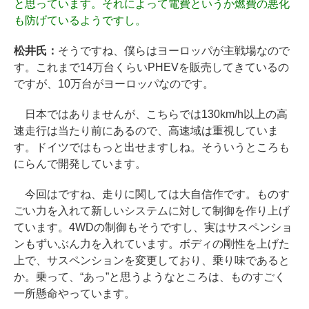
と思っています。それによって電費というか燃費の悪化
も防げているようですし。
松井氏：
そうですね、僕らはヨーロッパが主戦場なので
す。これまで14万台くらいPHEVを販売してきているの
ですが、10万台がヨーロッパなのです。
日本ではありませんが、こちらでは130km/h以上の高
速走行は当たり前にあるので、高速域は重視していま
す。ドイツではもっと出せますしね。そういうところも
にらんで開発しています。
今回はですね、走りに関しては大自信作です。ものす
ごい力を入れて新しいシステムに対して制御を作り上げ
ています。4WDの制御もそうですし、実はサスペンショ
ンもずいぶん力を入れています。ボディの剛性を上げた
上で、サスペンションを変更しており、乗り味であると
か。乗って、“あっ”と思うようなところは、ものすごく
一所懸命やっています。