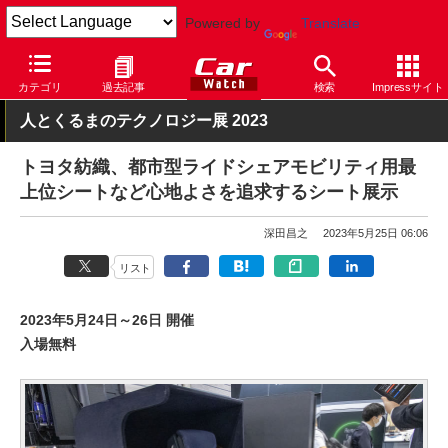
Powered by
Translate
Car Watch
イベント
人とくるまのテクノロジー展
2023
カテゴリ
過去記事
検索
Impressサイト
人とくるまのテクノロジー展 2023
トヨタ紡織、都市型ライドシェアモビリティ用最
上位シートなど心地よさを追求するシート展示
深田昌之
2023年5月25日 06:06
リスト
2023年5月24日～26日 開催
入場無料