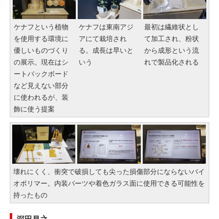
ケナフという植物
ケナフは東南アジ
最初は繊維状とし
を使用する環境に
アにて栽培され
て加工され、粉状
優しいものづくり
る。成長は早いと
から成形という流
の展示。現在はシ
いう
れで製品化される
ートバックボード
など見えない部分
に使われるが、装
飾に使う提案
壊れにくく、衝突で破損しても尖った損傷部分にならないバイ
オポリマー。内装パーツや着色ガラス面に使用できる可能性を
持ったもの