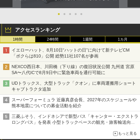
●
●
●
●
●
アクセスランキング
1時間
24時間
1週間
1カ月
イエローハット、8月10日“ハットの日”に向けて新テレビCM
「ボクらは810」公開 総勢11社107名が参画
NEXCO西日本、川田橋（下り線）の復旧状況公開 九州道 宮原
SA〜八代ICで8月9日中に緊急車両を通行可能に
UDトラックス、大型トラック「クオン」に車両運搬用ショート
キャブトラクタ追加
スーパーフォーミュラ 近藤真彦会長、2027年のスケジュールや
熊本地震についての募金活動を紹介
三菱ふそう、インドネシアで新型バス「キャンター・エクストラ
ロングバス」を発表 小型トラックベースの観光・旅客輸送向け
バス
もっと見る