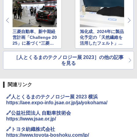
三菱自動車、新中期経
旭化成、2024年に製品
営計画「Challenge 20
化予定の「天然繊維を
25」に基づく“三菱自
活用したフェルト」初
動車らしさ”を構成す
公開
る技術紹介
［人とくるまのテクノロジー展 2023］の他の記事
を見る
関連リンク
🔗人とくるまのテクノロジー展 2023 横浜
https://aee.expo-info.jsae.or.jp/ja/yokohama/
🔗公益社団法人 自動車技術会
https://www.jsae.or.jp/
🔗トヨタ紡織株式会社
https://www.toyota-boshoku.com/jp/