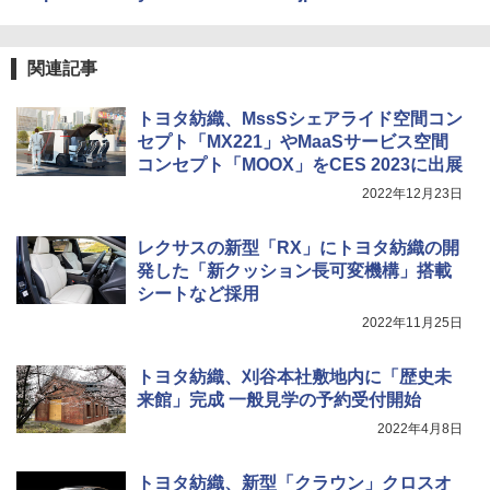
関連記事
トヨタ紡織、MssSシェアライド空間コン
セプト「MX221」やMaaSサービス空間
コンセプト「MOOX」をCES 2023に出展
2022年12月23日
レクサスの新型「RX」にトヨタ紡織の開
発した「新クッション長可変機構」搭載
シートなど採用
2022年11月25日
トヨタ紡織、刈谷本社敷地内に「歴史未
来館」完成 一般見学の予約受付開始
2022年4月8日
トヨタ紡織、新型「クラウン」クロスオ