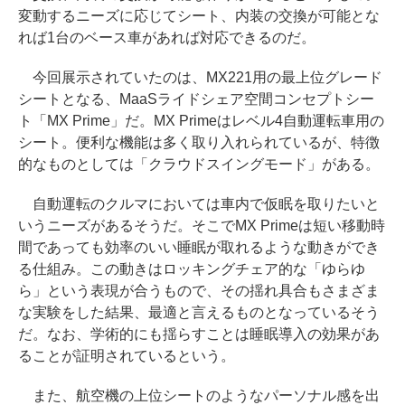
変動するニーズに応じてシート、内装の交換が可能とな
れば1台のベース車があれば対応できるのだ。
今回展示されていたのは、MX221用の最上位グレード
シートとなる、MaaSライドシェア空間コンセプトシー
ト「MX Prime」だ。MX Primeはレベル4自動運転車用の
シート。便利な機能は多く取り入れられているが、特徴
的なものとしては「クラウドスイングモード」がある。
自動運転のクルマにおいては車内で仮眠を取りたいと
いうニーズがあるそうだ。そこでMX Primeは短い移動時
間であっても効率のいい睡眠が取れるような動きができ
る仕組み。この動きはロッキングチェア的な「ゆらゆ
ら」という表現が合うもので、その揺れ具合もさまざま
な実験をした結果、最適と言えるものとなっているそう
だ。なお、学術的にも揺らすことは睡眠導入の効果があ
ることが証明されているという。
また、航空機の上位シートのようなパーソナル感を出