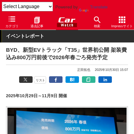
Powered by
Translate
Car Watch
イベント
ジャパンモビリティショー
2025
カテゴリ
過去記事
検索
Impressサイト
イベントレポート
BYD、新型EVトラック「T35」世界初公開 架装費
込み800万円前後で2026年春ごろ発売予定
正田拓也
2025年10月30日 15:07
リスト
2025年10月29日～11月9日 開催