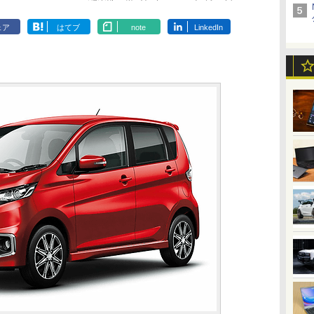
ェア
はてブ
note
LinkedIn