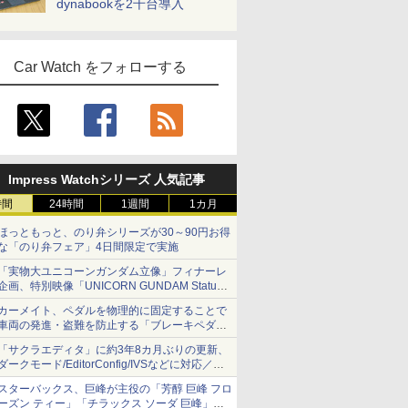
dynabookを2千台導入
Car Watch をフォローする
Impress Watchシリーズ 人気記事
時間
24時間
1週間
1カ月
ほっともっと、のり弁シリーズが30～90円お得
な「のり弁フェア」4日間限定で実施
「実物大ユニコーンガンダム立像」フィナーレ
企画、特別映像「UNICORN GUNDAM Statue
― BEYOND POSSIBILITY ―」が8月22日から
カーメイト、ペダルを物理的に固定することで
10日間限定で上映
車両の発進・盗難を防止する「ブレーキペダル
ロック1」
「サクラエディタ」に約3年8カ月ぶりの更新、
ダークモード/EditorConfig/IVSなどに対応／複
数の脆弱性に対処したセキュリティアップデー
スターバックス、巨峰が主役の「芳醇 巨峰 フロ
ト
ーズン ティー」「チラックス ソーダ 巨峰」発