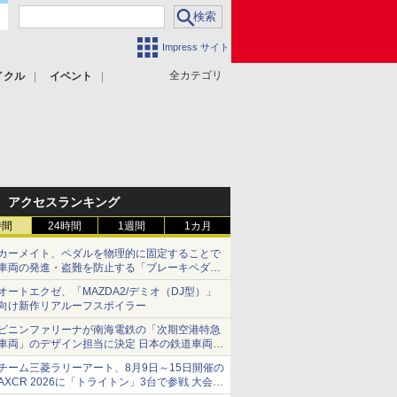
Impress サイト
全カテゴリ
イクル
イベント
アクセスランキング
時間
24時間
1週間
1カ月
カーメイト、ペダルを物理的に固定することで
車両の発進・盗難を防止する「ブレーキペダル
ロック1」
オートエクゼ、「MAZDA2/デミオ（DJ型）」
向け新作リアルーフスポイラー
ピニンファリーナが南海電鉄の「次期空港特急
車両」のデザイン担当に決定 日本の鉄道車両デ
ザインは初
チーム三菱ラリーアート、8月9日～15日開催の
AXCR 2026に「トライトン」3台で参戦 大会連
覇を目指す