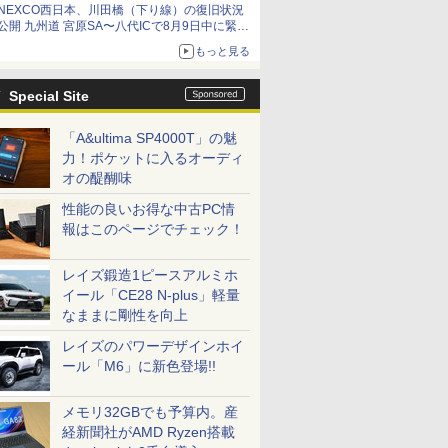
NEXCO西日本、川田橋（下り線）の復旧状況
公開 九州道 宮原SA〜八代ICで8月9日中に緊急
車両を通行可能に
もっと見る
Special Site
「A&ultima SP4000T」の魅
力！ポケットに入るオーディ
オの醍醐味
性能の良いお得な中古PC情
報はこのページでチェック！
レイズ鍛造1ピースアルミホ
イール「CE28 N-plus」軽量
なままに剛性を向上
レイズのパワーデザインホイ
ール「M6」に新色登場!!
メモリ32GBでも予算内。産
経新聞社がAMD Ryzen搭載