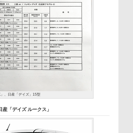
K」、日産「デイズ」15型
日産「デイズ ルークス」