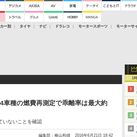
ーカー別
タイヤ
ナビ
ドラレコ
モータースポーツ
モーターサ
1
4車種の燃費再測定で乖離率は最大約
ていないことを確認
編集部：椿山和雄
2016年6月21日 18:42