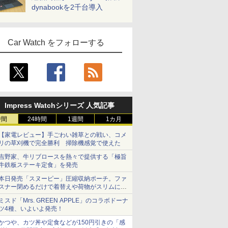
dynabookを2千台導入
Car Watch をフォローする
Impress Watchシリーズ 人気記事
時間
24時間
1週間
1カ月
【家電レビュー】手ごわい雑草との戦い、コメ
リの草刈機で完全勝利 掃除機感覚で使えた
吉野家、牛リブロースを熱々で提供する「極旨
牛鉄板ステーキ定食」を発売
本日発売「スヌーピー」圧縮収納ポーチ。ファ
スナー閉めるだけで着替えや荷物がスリムにま
とまる
ミスド「Mrs. GREEN APPLE」のコラボドーナ
ツ4種、いよいよ発売！
かつや、カツ丼や定食などが150円引きの「感