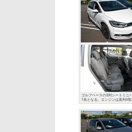
ゴルフベースの3列シートミニバ
7名となる。エンジンは直列4気筒D