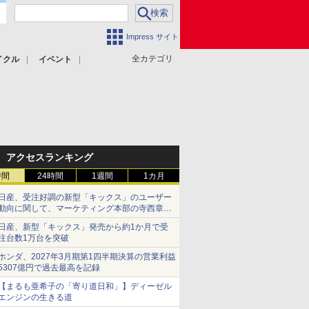
Impress サイト
全カテゴリ
イクル
イベント
アクセスランキング
時間
24時間
1週間
1カ月
日産、受注好調の新型「キックス」のユーザー
動向に関して、マーケティング本部の寺西章氏
が解説
日産、新型「キックス」発売から約1か月で受
注台数1万台を突破
ホンダ、2027年3月期第1四半期決算の営業利益
5307億円で過去最高を記録
【まるも亜希子の「寄り道日和」】ディーゼル
エンジンの生きる道