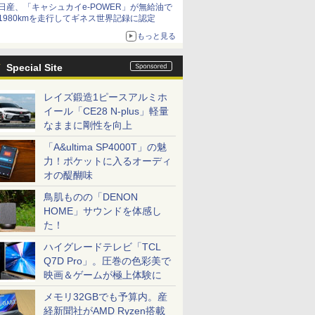
日産、「キャシュカイe-POWER」が無給油で
1980kmを走行してギネス世界記録に認定
もっと見る
Special Site
レイズ鍛造1ピースアルミホ
イール「CE28 N-plus」軽量
なままに剛性を向上
「A&ultima SP4000T」の魅
力！ポケットに入るオーディ
オの醍醐味
鳥肌ものの「DENON
HOME」サウンドを体感し
た！
ハイグレードテレビ「TCL
Q7D Pro」。圧巻の色彩美で
映画＆ゲームが極上体験に
メモリ32GBでも予算内。産
経新聞社がAMD Ryzen搭載