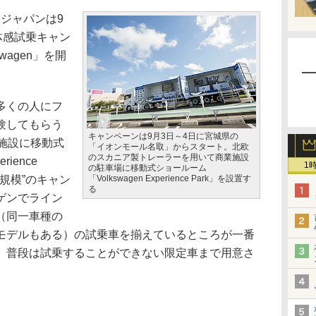
ジャパンは9
体感試乗キャン
kswagen」を開
多くの人にフ
験してもらう
キャンペーンは9月3日～4日に宮城県の
施設に移動式
「イオンモール名取」からスタート。北欧
のスカニア製トレーラーを用いて商業施設
rience
1
の駐車場に移動式ショールーム
大規模”のキャン
「Volkswagen Experience Park」を設置す
る
ゲンでライン
（同一車種の
モデルもある）の試乗車を揃えているところが一番
、普段は試乗することができない限定車まで用意さ