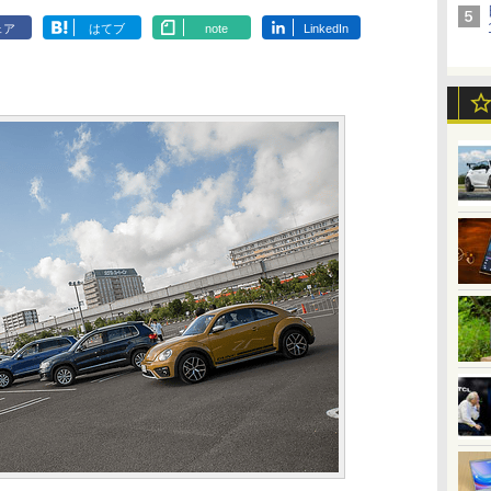
ェア
はてブ
note
LinkedIn