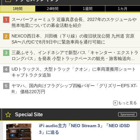
1時間
24時間
1週間
1カ月
スーパーフォーミュラ 近藤真彦会長、2027年のスケジュールや
熊本地震についての募金活動を紹介
NEXCO西日本、川田橋（下り線）の復旧状況公開 九州道 宮原
SA〜八代ICで8月9日中に緊急車両を通行可能に
三菱ふそう、インドネシアで新型バス「キャンター・エクストラ
ロングバス」を発表 小型トラックベースの観光・旅客輸送向け
バス
UDトラックス、大型トラック「クオン」に車両運搬用ショート
キャブトラクタ追加
ヤマハ、国内向けフラグシップ四輪バギー「グリズリーEPS XT-
R」 価格220万円
もっと見る
Special Site
iFi audio主力「NEO Stream 3」「NEO iDSD
3」に迫る