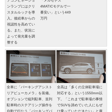
アコンビネーショ
「メルセデス
ンランプにはクリ
4MATICモデルで一
スタルルックを導
番安い」という449
入。後続車からの
万円
視認性を高めてい
る。また、状況に
よって発光量を調
整する
全車に「パーキングアシスト
全高は「多くの立体駐車場に
リアビューカメラ」を装備。
対応する」という1550mm以
オプションで縦列駐車、並列
下。「これまで駐車場の事情
駐車時のステアリング操作を
でSUVを諦めていた人にもぜ
自動で行なう「パーキングパ
ひ乗っていただきたい」と廣