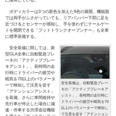
に採用している。
ボディカラーは3つの新色を加えた9色の展開。機能面
では両手がふさがっていても、リアバンパー下部に足を
近づけるとセンサーが感知し、手を使わずにテールゲー
トを開閉できる「フットトランクオープンナー」も全車
に標準装備する。
安全装備に関しては、新
型GLA全車に自動緊急ブレ
ーキの「アクティブブレー
キアシスト」、長時間の走
行時にドライバーの疲労や
眠気を70以上のパラメータ
安全装備は、自動緊急ブレー
ーで検知して注意を促す
キの「アクティブブレーキア
「アテンションアシスト」
シスト」、長時間の走行時に
を装備。さらに車間維持や
ドライバーの疲労や眠気を70
先行車が停止した場合に減
以上のパラメーターで検知し
速・停車する渋滞追従機能
て注意を促す「アテンション