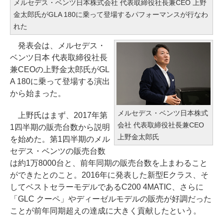
メルセデス・ベンツ日本株式会社 代表取締役社長兼CEO 上野
金太郎氏がGLA 180に乗って登場するパフォーマンスが行なわ
れた
発表会は、メルセデス・
ベンツ日本 代表取締役社長
兼CEOの上野金太郎氏がGL
A 180に乗って登場する演出
から始まった。
メルセデス・ベンツ日本株式
上野氏はまず、2017年第
会社 代表取締役社長兼CEO
1四半期の販売台数から説明
上野金太郎氏
を始めた。第1四半期のメル
セデス・ベンツの販売台数
は約1万8000台と、前年同期の販売台数を上まわること
ができたとのこと。2016年に発表した新型Eクラス、そ
してベストセラーモデルであるC200 4MATIC、さらに
「GLC クーペ」やディーゼルモデルの販売が好調だった
ことが前年同期超えの達成に大きく貢献したという。