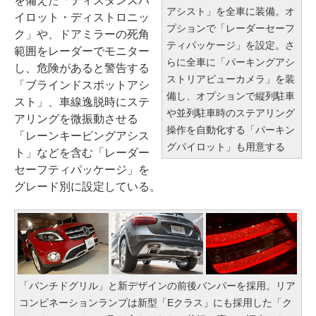
を備えた「ディスタンスパ
アシスト」を全車に装備。オ
イロット・ディストロニッ
プションで「レーダーセーフ
ク」や、ドアミラーの死角
ティパッケージ」を設定。さ
範囲をレーダーでモニター
らに全車に「パーキングアシ
し、危険があると警告する
ストリアビューカメラ」を装
「ブラインドスポットアシ
備し、オプションで縦列駐車
スト」、車線逸脱時にステ
や並列駐車時のステアリング
アリングを微振動させる
操作を自動化する「パーキン
「レーンキーピングアシス
グパイロット」も用意する
ト」などを含む「レーダー
セーフティパッケージ」を
グレード別に設定している。
「パンチドグリル」と新デザインの前後バンパーを採用。リア
コンビネーションランプは新型「Eクラス」にも採用した「ク