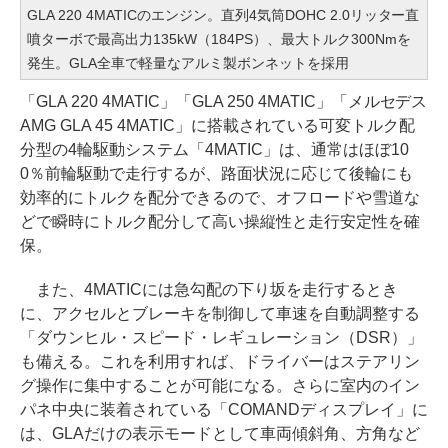
GLA 220 4MATICのエンジン。直列4気筒DOHC 2.0リッター直
噴ターボで最高出力135kW（184PS）、最大トルク300Nmを
発生。GLA全車で軽量なアルミ製ボンネットを採用
「GLA 220 4MATIC」「GLA 250 4MATIC」「メルセデス
AMG GLA 45 4MATIC」に搭載されている可変トルク配
分型の4輪駆動システム「4MATIC」は、通常はほぼ10
0％前輪駆動で走行するが、路面状況に応じて後輪にも
効率的にトルクを配分できるので、オフロードや雪道な
どで瞬時にトルク配分して高い操縦性と走行安定性を確
保。
また、4MATICには急勾配の下り坂を走行するとき
に、アクセルとブレーキを制御して車速を自動調整する
「ダウンヒル・スピード・レギュレーション（DSR）」
も備える。これを利用すれば、ドライバーはステアリン
グ操作に集中することが可能になる。さらに室内のイン
パネ中央に装着されている「COMANDディスプレイ」に
は、GLAだけの表示モードとして車両傾斜角、方角など