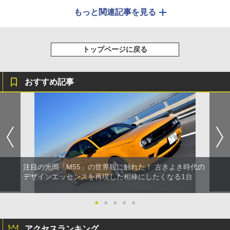
もっと関連記事を見る
トップページに戻る
おすすめ記事
注目の光岡「M55」の世界観に触れた！ 古きよき時代の
デザインエッセンスを再現した相棒にしたくなる1台
●
●
●
●
●
アクセスランキング