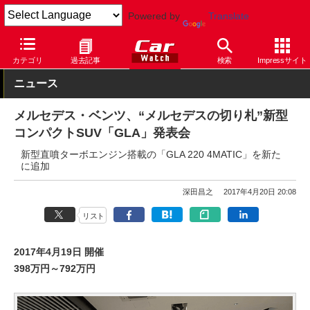
Powered by
Translate
Car Watch
自動車
メルセデス・ベンツ
GLA
カテゴリ
過去記事
検索
Impressサイト
ニュース
メルセデス・ベンツ、“メルセデスの切り札”新型
コンパクトSUV「GLA」発表会
新型直噴ターボエンジン搭載の「GLA 220 4MATIC」を新た
に追加
深田昌之
2017年4月20日 20:08
リスト
2017年4月19日 開催
398万円～792万円