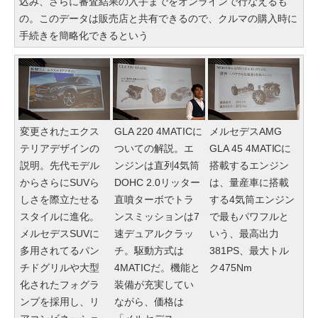
込み、さらに審査結果の入手までをオンラインで行なえるも
の。このデータは販売店と共有できるので、クルマの購入時に
手続きを簡略化できるという
変更されたエクス
GLA 220 4MATICに
メルセデスAMG
テリアデザインの
ついての解説。エ
GLA 45 4MATICに
説明。先代モデル
ンジンは直列4気筒
搭載するエンジン
からさらにSUVら
DOHC 2.0リッター
は、量産車に搭載
しさを際立たせる
直噴ターボでトラ
する4気筒エンジン
スタイルに進化。
ンスミッションは7
で最もパワフルと
メルセデスSUVに
速デュアルクラッ
いう、最高出力
多用されてるパン
チ。駆動方式は
381PS、最大トル
チドグリルや大型
4MATICだ。機能と
ク475Nm
化されたフォグラ
装備が充実してい
ンプを採用し、リ
ながら、価格は