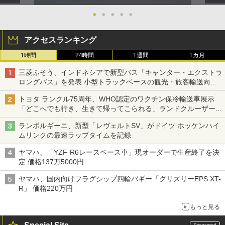
●
●
●
●
●
アクセスランキング
1時間
24時間
1週間
1カ月
三菱ふそう、インドネシアで新型バス「キャンター・エクストラ
ロングバス」を発表 小型トラックベースの観光・旅客輸送向け
バス
トヨタ ランクル75周年、WHO認定のワクチン保冷輸送車展示
「どこへでも行き、生きて帰ってこられる」ランドクルーザーで
命をつなぐ
ランボルギーニ、新型「レヴェルトSV」がドイツ ホッケンハイ
ムリンクの最速ラップタイムを記録
ヤマハ、「YZF-R6レースベース車」現オーダーで生産終了を決
定 価格137万5000円
ヤマハ、国内向けフラグシップ四輪バギー「グリズリーEPS XT-
R」 価格220万円
もっと見る