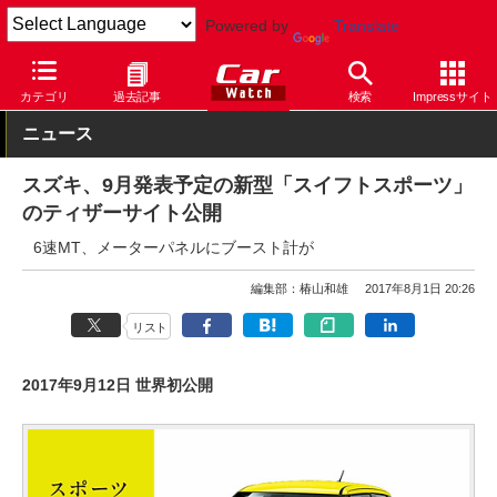
Powered by
Translate
Car Watch
自動車
スズキ
スイフト
カテゴリ
過去記事
検索
Impressサイト
ニュース
スズキ、9月発表予定の新型「スイフトスポーツ」
のティザーサイト公開
6速MT、メーターパネルにブースト計が
編集部：椿山和雄
2017年8月1日 20:26
リスト
2017年9月12日 世界初公開