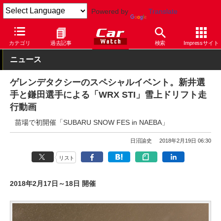
Powered by
Translate
Car Watch
自動車
スバル
カテゴリ
過去記事
検索
Impressサイト
ニュース
ゲレンデタクシーのスペシャルイベント。新井選
手と鎌田選手による「WRX STI」雪上ドリフト走
行動画
苗場で初開催「SUBARU SNOW FES in NAEBA」
日沼諭史
2018年2月19日 06:30
リスト
2018年2月17日～18日 開催