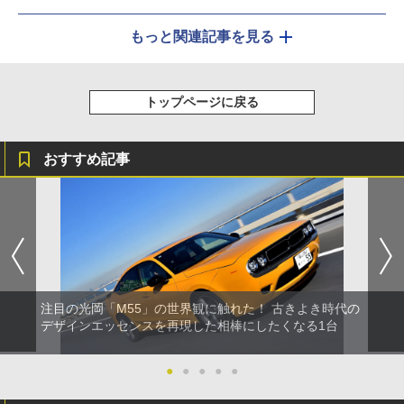
もっと関連記事を見る
トップページに戻る
おすすめ記事
注目の光岡「M55」の世界観に触れた！ 古きよき時代の
デザインエッセンスを再現した相棒にしたくなる1台
●
●
●
●
●