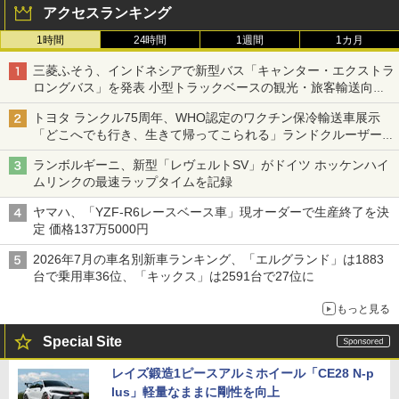
アクセスランキング
1時間
24時間
1週間
1カ月
三菱ふそう、インドネシアで新型バス「キャンター・エクストラ
ロングバス」を発表 小型トラックベースの観光・旅客輸送向け
バス
トヨタ ランクル75周年、WHO認定のワクチン保冷輸送車展示
「どこへでも行き、生きて帰ってこられる」ランドクルーザーで
命をつなぐ
ランボルギーニ、新型「レヴェルトSV」がドイツ ホッケンハイ
ムリンクの最速ラップタイムを記録
ヤマハ、「YZF-R6レースベース車」現オーダーで生産終了を決
定 価格137万5000円
2026年7月の車名別新車ランキング、「エルグランド」は1883
台で乗用車36位、「キックス」は2591台で27位に
もっと見る
Special Site
レイズ鍛造1ピースアルミホイール「CE28 N-p
lus」軽量なままに剛性を向上