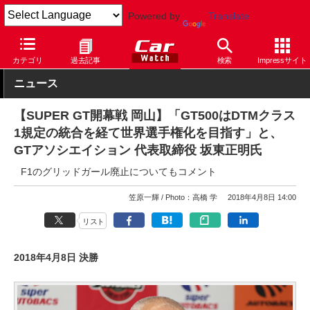
Powered by
Translate
Car Watch
モータースポーツ
SUPER GT
カテゴリ
過去記事
検索
Impressサイト
ニュース
【SUPER GT開幕戦 岡山】「GT500はDTMクラス
1規定の統合を経て世界選手権化を目指す」と、
GTアソシエイション 代表取締役 坂東正明氏
F1のグリッドガール廃止についてもコメント
笠原一輝
Photo：高橋 学
2018年4月8日 14:00
リスト
2018年4月8日 決勝