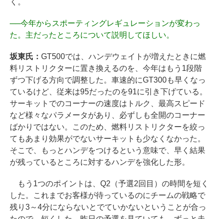
く。
──
今年からスポーティングレギュレーションが変わっ
た。主だったところについて説明してほしい。
坂東氏：
GT500では、ハンデウェイトが増えたときに燃
料リストリクターに置き換えるのを、今年はもう1段階
ずつ下げる方向で調整した。車速的にGT300も早くなっ
ているけど、従来は95だったのを91に引き下げている。
サーキットでのコーナーの速度はトルク、最高スピード
など様々なパラメータがあり、必ずしも全開のコーナー
ばかりではない。このため、燃料リストリクターを絞っ
てもあまり効果がでないサーキットも少なくなかった。
そこで、もっとハンデをつけるという意味で、早く結果
が残っているところに対するハンデを強化した形。
もう1つのポイントは、Q2（予選2回目）の時間を短く
した。これまでお客様が待っているのにチームの戦略で
残り3～4分にならないとでていかないということが合っ
たので、短くした。昨日の予選を見ていても、ずっと走