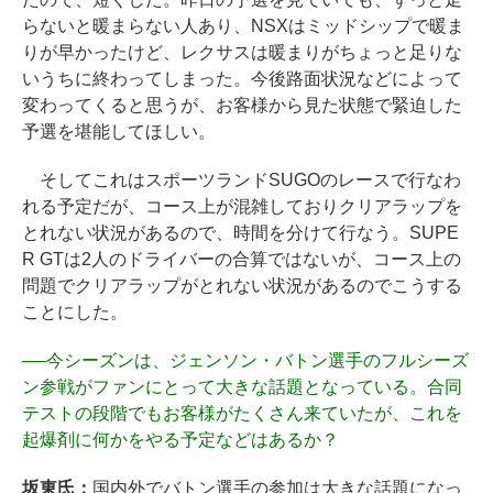
らないと暖まらない人あり、NSXはミッドシップで暖ま
りが早かったけど、レクサスは暖まりがちょっと足りな
いうちに終わってしまった。今後路面状況などによって
変わってくると思うが、お客様から見た状態で緊迫した
予選を堪能してほしい。
そしてこれはスポーツランドSUGOのレースで行なわ
れる予定だが、コース上が混雑しておりクリアラップを
とれない状況があるので、時間を分けて行なう。SUPE
R GTは2人のドライバーの合算ではないが、コース上の
問題でクリアラップがとれない状況があるのでこうする
ことにした。
──
今シーズンは、ジェンソン・バトン選手のフルシーズ
ン参戦がファンにとって大きな話題となっている。合同
テストの段階でもお客様がたくさん来ていたが、これを
起爆剤に何かをやる予定などはあるか？
坂東氏：
国内外でバトン選手の参加は大きな話題になっ