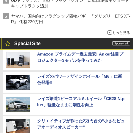
UDトラックス、大型トラック「クオン」に車両運搬用ショート
キャブトラクタ追加
ヤマハ、国内向けフラグシップ四輪バギー「グリズリーEPS XT-
R」 価格220万円
もっと見る
Special Site
Amazon プライムデー過去最安! Anker注目プ
ロジェクター3モデルを使ってみた
レイズのパワーデザインホイール「M6」に新
色登場!!
レイズ鍛造1ピースアルミホイール「CE28 N-p
lus」軽量なままに剛性を向上
クリエイティブが作った2万円台の“小さなピュ
アオーディオスピーカー”