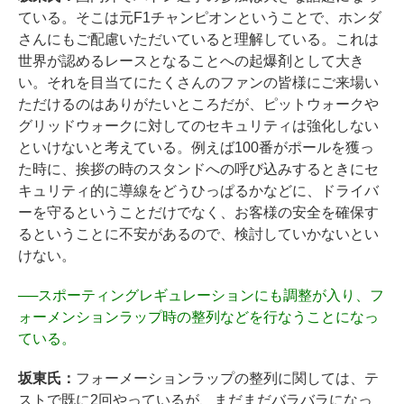
ている。そこは元F1チャンピオンということで、ホンダ
さんにもご配慮いただいていると理解している。これは
世界が認めるレースとなることへの起爆剤として大き
い。それを目当てにたくさんのファンの皆様にご来場い
ただけるのはありがたいところだが、ピットウォークや
グリッドウォークに対してのセキュリティは強化しない
といけないと考えている。例えば100番がポールを獲っ
た時に、挨拶の時のスタンドへの呼び込みするときにセ
キュリティ的に導線をどうひっぱるかなどに、ドライバ
ーを守るということだけでなく、お客様の安全を確保す
るということに不安があるので、検討していかないとい
けない。
──
スポーティングレギュレーションにも調整が入り、フ
ォーメンションラップ時の整列などを行なうことになっ
ている。
坂東氏：
フォーメーションラップの整列に関しては、テ
ストで既に2回やっているが、まだまだバラバラになっ