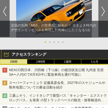
注目の光岡「M55」の世界観に触れた！ 古きよき時代の
デザインエッセンスを再現した相棒にしたくなる1台
●
●
●
●
●
アクセスランキング
1時間
24時間
1週間
1カ月
NEXCO西日本、川田橋（下り線）の復旧状況公開 九州道 宮原
SA〜八代ICで8月9日中に緊急車両を通行可能に
スーパーフォーミュラ 近藤真彦会長、2027年のスケジュールや
熊本地震についての募金活動を紹介
三菱ふそう、インドネシアで新型バス「キャンター・エクストラ
ロングバス」を発表 小型トラックベースの観光・旅客輸送向け
バス