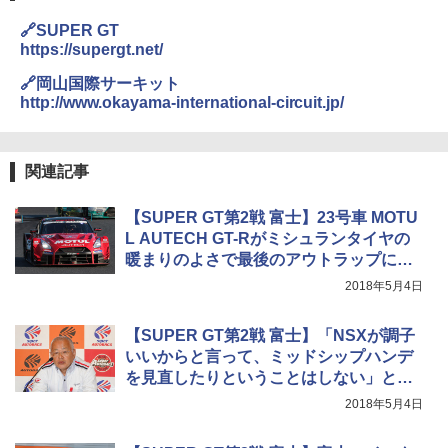
🔗SUPER GT
https://supergt.net/
🔗岡山国際サーキット
http://www.okayama-international-circuit.jp/
関連記事
【SUPER GT第2戦 富士】23号車 MOTU
L AUTECH GT-Rがミシュランタイヤの
暖まりのよさで最後のアウトラップに大
逆転して優勝
2018年5月4日
【SUPER GT第2戦 富士】「NSXが調子
いいからと言って、ミッドシップハンデ
を見直したりということはしない」とGT
アソシエイション 坂東代表
2018年5月4日