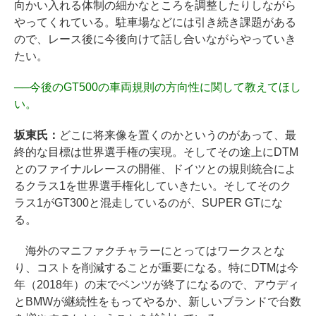
向かい入れる体制の細かなところを調整したりしながら
やってくれている。駐車場などには引き続き課題がある
ので、レース後に今後向けて話し合いながらやっていき
たい。
──
今後のGT500の車両規則の方向性に関して教えてほし
い。
坂東氏：
どこに将来像を置くのかというのがあって、最
終的な目標は世界選手権の実現。そしてその途上にDTM
とのファイナルレースの開催、ドイツとの規則統合によ
るクラス1を世界選手権化していきたい。そしてそのク
ラス1がGT300と混走しているのが、SUPER GTにな
る。
海外のマニファクチャラーにとってはワークスとな
り、コストを削減することが重要になる。特にDTMは今
年（2018年）の末でベンツが終了になるので、アウディ
とBMWが継続性をもってやるか、新しいブランドで台数