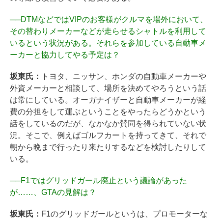
──
DTMなどではVIPのお客様がクルマを場外において、
その替わりメーカーなどが走らせるシャトルを利用して
いるという状況がある。それらを参加している自動車メ
ーカーと協力してやる予定は？
坂東氏：
トヨタ、ニッサン、ホンダの自動車メーカーや
外資メーカーと相談して、場所を決めてやろうという話
は常にしている。オーガナイザーと自動車メーカーが経
費の分担をして運ぶということをやったらどうかという
話をしているのだが、なかなか賛同を得られていない状
況。そこで、例えばゴルフカートを持ってきて、それで
朝から晩まで行ったり来たりするなどを検討したりして
いる。
──
F1ではグリッドガール廃止という議論があった
が……、GTAの見解は？
坂東氏：
F1のグリッドガールというは、プロモーターな