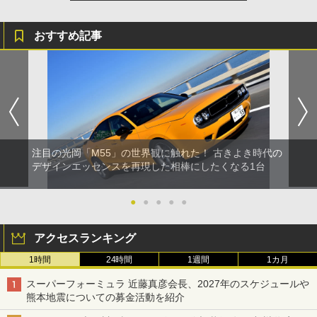
おすすめ記事
注目の光岡「M55」の世界観に触れた！ 古きよき時代の
デザインエッセンスを再現した相棒にしたくなる1台
●
●
●
●
●
アクセスランキング
1時間
24時間
1週間
1カ月
スーパーフォーミュラ 近藤真彦会長、2027年のスケジュールや
熊本地震についての募金活動を紹介