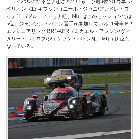
ライバルになると予想されている、予選3位の1号車 レ
ベリオン R13-ギブソン（ニール・ジャニ/アンドレ・ロ
ッテラー/ブルーノ・セナ組、MI）はこのセッションでは
5位、ジェンソン・バトン選手が参加している11号車 BR
エンジニアリング BR1-AER（ミカエル・アレシン/ヴィ
タリー・ペトロフ/ジェンソン・バトン組、MI）は6位と
なっている。