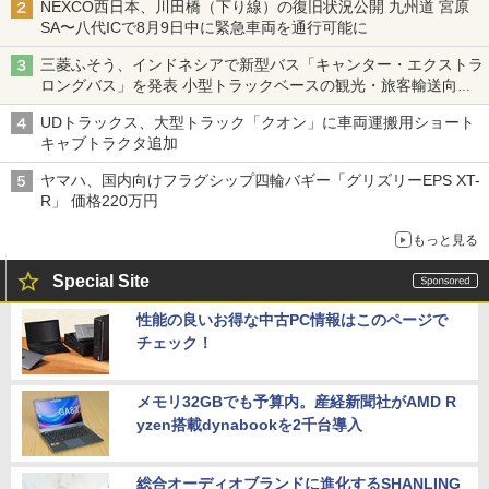
NEXCO西日本、川田橋（下り線）の復旧状況公開 九州道 宮原
SA〜八代ICで8月9日中に緊急車両を通行可能に
三菱ふそう、インドネシアで新型バス「キャンター・エクストラ
ロングバス」を発表 小型トラックベースの観光・旅客輸送向け
バス
UDトラックス、大型トラック「クオン」に車両運搬用ショート
キャブトラクタ追加
ヤマハ、国内向けフラグシップ四輪バギー「グリズリーEPS XT-
R」 価格220万円
もっと見る
Special Site
性能の良いお得な中古PC情報はこのページで
チェック！
メモリ32GBでも予算内。産経新聞社がAMD R
yzen搭載dynabookを2千台導入
総合オーディオブランドに進化するSHANLING