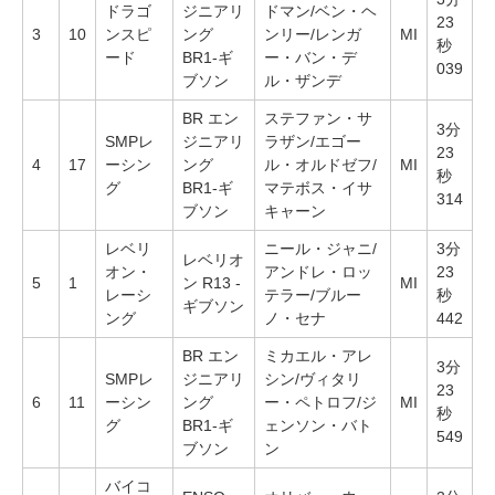
ドラゴ
ジニアリ
ドマン/ベン・ヘ
23
3
10
ンスピ
ング
ンリー/レンガ
MI
秒
ード
BR1-ギ
ー・バン・デ
039
ブソン
ル・ザンデ
BR エン
ステファン・サ
3分
SMPレ
ジニアリ
ラザン/エゴー
23
4
17
ーシン
ング
ル・オルドゼフ/
MI
秒
グ
BR1-ギ
マテボス・イサ
314
ブソン
キャーン
レベリ
ニール・ジャニ/
3分
レベリオ
オン・
アンドレ・ロッ
23
5
1
ン R13 -
MI
レーシ
テラー/ブルー
秒
ギブソン
ング
ノ・セナ
442
BR エン
ミカエル・アレ
3分
SMPレ
ジニアリ
シン/ヴィタリ
23
6
11
ーシン
ング
ー・ペトロフ/ジ
MI
秒
グ
BR1-ギ
ェンソン・バト
549
ブソン
ン
バイコ