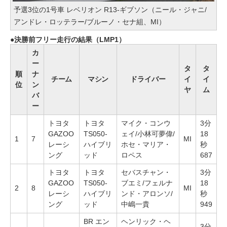
予選3位の1号車 レベリオン R13-ギブソン（ニール・ジャニ/
アンドレ・ロッテラー/ブルーノ・セナ組、MI）
決勝前フリー走行の結果（LMP1）
カ
ー
タ
タ
順
ナ
チーム
マシン
ドライバー
イ
イ
位
ン
ヤ
ム
バ
ー
トヨタ
トヨタ
マイク・コンウ
3分
GAZOO
TS050-
ェイ/小林可夢偉/
18
1
7
MI
レーシ
ハイブリ
ホセ・マリア・
秒
ング
ッド
ロペス
687
トヨタ
トヨタ
セバスチャン・
3分
GAZOO
TS050-
ブエミ/フェルナ
18
2
8
MI
レーシ
ハイブリ
ンド・アロンソ/
秒
ング
ッド
中嶋一貴
949
BR エン
ヘンリック・ヘ
3分