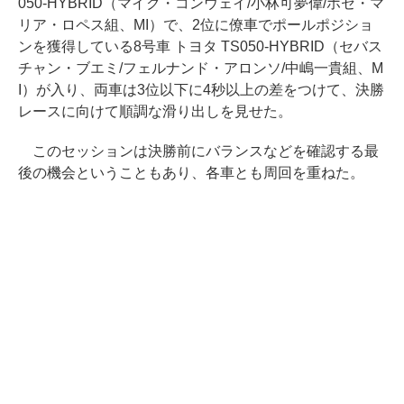
050-HYBRID（マイク・コンウェイ/小林可夢偉/ホセ・マ
リア・ロペス組、MI）で、2位に僚車でポールポジショ
ンを獲得している8号車 トヨタ TS050-HYBRID（セバス
チャン・ブエミ/フェルナンド・アロンソ/中嶋一貴組、M
I）が入り、両車は3位以下に4秒以上の差をつけて、決勝
レースに向けて順調な滑り出しを見せた。
このセッションは決勝前にバランスなどを確認する最
後の機会ということもあり、各車とも周回を重ねた。