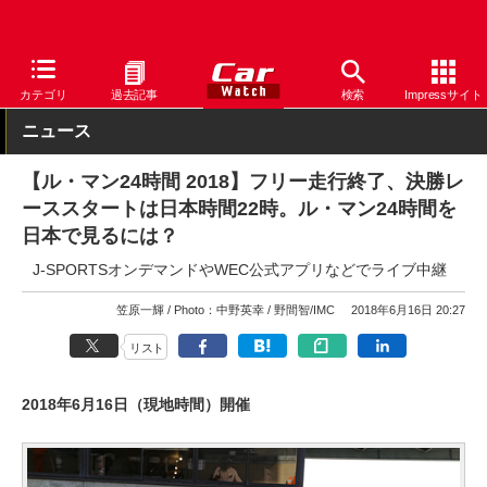
Car Watch
モータースポーツ
カテゴリ
過去記事
検索
Impressサイト
ニュース
【ル・マン24時間 2018】フリー走行終了、決勝レ
ーススタートは日本時間22時。ル・マン24時間を
日本で見るには？
J-SPORTSオンデマンドやWEC公式アプリなどでライブ中継
笠原一輝
Photo：中野英幸
野間智/IMC
2018年6月16日 20:27
リスト
2018年6月16日（現地時間）開催