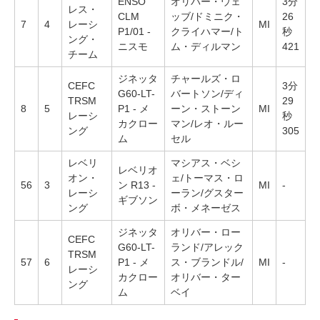
ENSO
オリバー・ウェ
3分
レス・
CLM
ッブ/ドミニク・
26
7
4
レーシ
MI
P1/01 -
クライハマー/ト
秒
ング・
ニスモ
ム・ディルマン
421
チーム
ジネッタ
チャールズ・ロ
CEFC
3分
G60-LT-
バートソン/ディ
TRSM
29
8
5
P1 - メ
ーン・ストーン
MI
レーシ
秒
カクロー
マン/レオ・ルー
ング
305
ム
セル
レベリ
マシアス・ベシ
レベリオ
オン・
ェ/トーマス・ロ
56
3
ン R13 -
MI
-
レーシ
ーラン/グスター
ギブソン
ング
ボ・メネーゼス
ジネッタ
オリバー・ロー
CEFC
G60-LT-
ランド/アレック
TRSM
57
6
P1 - メ
ス・ブランドル/
MI
-
レーシ
カクロー
オリバー・ター
ング
ム
ベイ