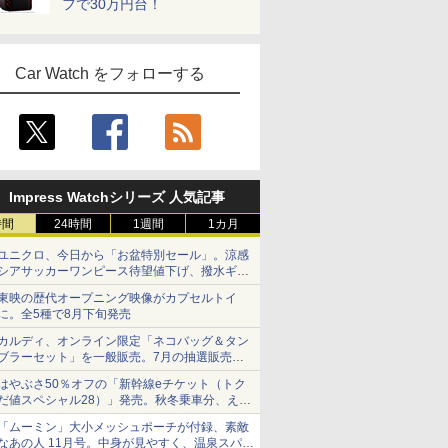
フで30万円台！
Car Watch をフォローする
Impress Watchシリーズ 人気記事
時間
24時間
1週間
1カ月
ユニクロ、今日から「お盆特別セール」。涼感
シアサッカーワンピース待望値下げ、撥水ギア
ショーツは1990円に
東映の歴代オープニング映像がカプセルトイ
に。全5種で8月下旬発売
カルディ、オンライン限定「ネコバッグ＆タン
ブラーセット」を一般販売。7月の抽選販売の
当選無効分
はやぶさ50％オフの「新幹線eチケット（トク
だ値スペシャル28）」発売。秋冬乗車分、えき
ねっと限定
「ムーミン」大小メッシュポーチが付録、素敵
なあの人 11月号。中身が見やすく、温泉スパに