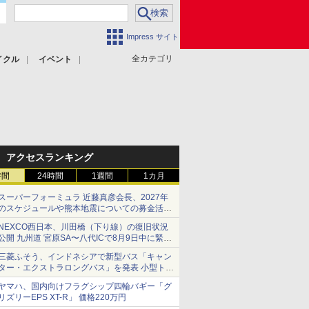
Impress サイト
全カテゴリ
イクル
イベント
アクセスランキング
時間
24時間
1週間
1カ月
スーパーフォーミュラ 近藤真彦会長、2027年
のスケジュールや熊本地震についての募金活動
を紹介
NEXCO西日本、川田橋（下り線）の復旧状況
公開 九州道 宮原SA〜八代ICで8月9日中に緊急
車両を通行可能に
三菱ふそう、インドネシアで新型バス「キャン
ター・エクストラロングバス」を発表 小型トラ
ックベースの観光・旅客輸送向けバス
ヤマハ、国内向けフラグシップ四輪バギー「グ
リズリーEPS XT-R」 価格220万円