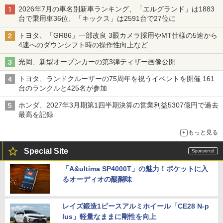
2026年7月の車名別新車ランキング、「エルグランド」は1883
台で乗用車36位、「キックス」は2591台で27位に
トヨタ、「GR86」一部改良 3眼カメラ採用やMT仕様の5速から
4速へのダウンシフト時の操作性向上など
光岡、新型オープンカーの第3弾ティザー画像公開
トヨタ、ランドクルーザーの75周年を祝うイベントを開催 161
台のランクルと425名が参加
ホンダ、2027年3月期第1四半期決算の営業利益5307億円で過去
最高を記録
もっと見る
Special Site
「A&ultima SP4000T」の魅力！ポケットに入
るオーディオの醍醐味
レイズ鍛造1ピースアルミホイール「CE28 N-p
lus」軽量なままに剛性を向上