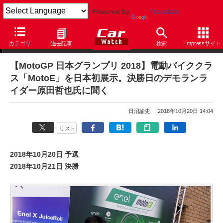
Powered by
Translate
ニュース
カテゴリ
過去記事
検索
Impressサイト
【MotoGP 日本グランプリ 2018】電動バイククラ
ス「MotoE」を日本初展示。決勝日のデモランラ
イダー原田哲也氏に聞く
日沼諭史
2018年10月20日 14:04
リスト
2018年10月20日 予選
2018年10月21日 決勝