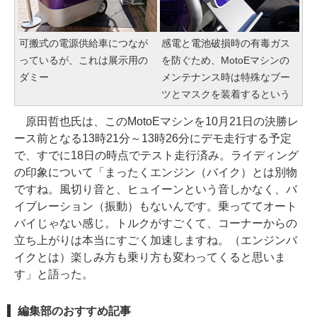
可搬式の電源供給車につなが
感電と電池破損時の有毒ガス
っているが、これは展示用の
を防ぐため、MotoEマシンの
ダミー
メンテナンス時は特殊なブー
ツとマスクを装着するという
原田哲也氏は、このMotoEマシンを10月21日の決勝レ
ース前となる13時21分～13時26分にデモ走行する予定
で、すでに18日の時点でテスト走行済み。ライディング
の印象について「まったくエンジン（バイク）とは別物
ですね。風切り音と、ヒュイーンという音しかなく、バ
イブレーション（振動）もないんです。乗っててオート
バイじゃない感じ。トルクがすごくて、コーナーからの
立ち上がりは本当にすごく加速しますね。（エンジンバ
イクとは）楽しみ方も乗り方も変わってくると思いま
す」と語った。
編集部のおすすめ記事