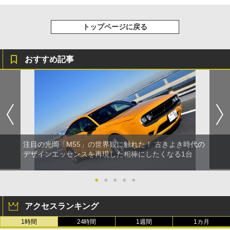
トップページに戻る
おすすめ記事
注目の光岡「M55」の世界観に触れた！ 古きよき時代の
デザインエッセンスを再現した相棒にしたくなる1台
●
●
●
●
●
アクセスランキング
1時間
24時間
1週間
1カ月