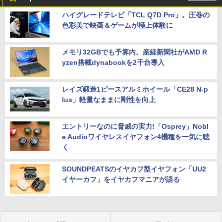
ハイグレードテレビ「TCL Q7D Pro」。圧巻の
色彩美で映画＆ゲームが極上体験に
メモリ32GBでも予算内。産経新聞社がAMD R
yzen搭載dynabookを2千台導入
レイズ鍛造1ピースアルミホイール「CE28 N-p
lus」軽量なままに剛性を向上
エントリーなのに脅威の実力!「Osprey」Nobl
e Audioワイヤレスイヤフォン4機種を一気に聴
く
SOUNDPEATSのイヤカフ型イヤフォン「UU2
イヤーカフ」をイヤカフマニアが語る