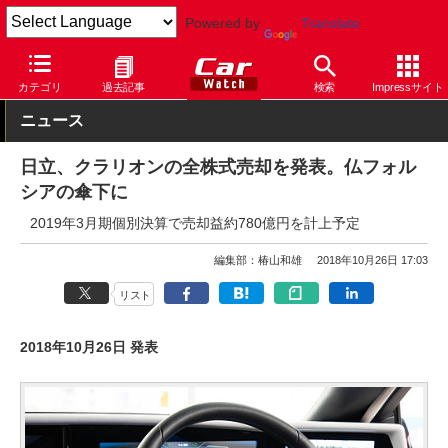
Powered by
Translate
Car Watch
技術
安全
先進安全
カテゴリ
過去記事
検索
Impressサイト
ニュース
日立、クラリオンの全株式売却を発表。仏フォル
シアの傘下に
2019年3月期個別決算で売却益約780億円を計上予定
編集部：椿山和雄
2018年10月26日 17:03
リスト
2018年10月26日 発表