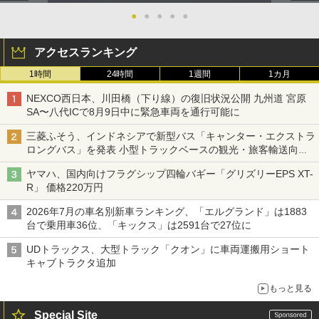
●
●
●
●
●
アクセスランキング
1時間
24時間
1週間
1カ月
NEXCO西日本、川田橋（下り線）の復旧状況公開 九州道 宮原
SA〜八代ICで8月9日中に緊急車両を通行可能に
三菱ふそう、インドネシアで新型バス「キャンター・エクストラ
ロングバス」を発表 小型トラックベースの観光・旅客輸送向け
バス
ヤマハ、国内向けフラグシップ四輪バギー「グリズリーEPS XT-
R」 価格220万円
2026年7月の車名別新車ランキング、「エルグランド」は1883
台で乗用車36位、「キックス」は2591台で27位に
UDトラックス、大型トラック「クオン」に車両運搬用ショート
キャブトラクタ追加
もっと見る
Special Site