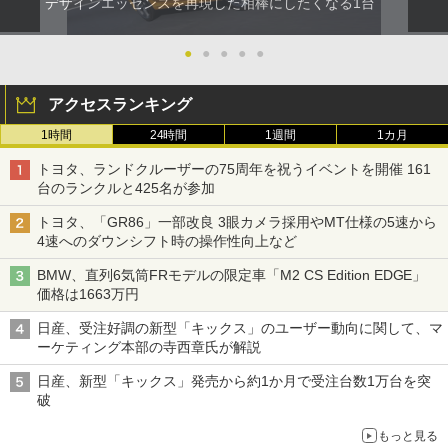
デザインエッセンスを再現した相棒にしたくなる1台
●
●
●
●
●
アクセスランキング
1時間
24時間
1週間
1カ月
トヨタ、ランドクルーザーの75周年を祝うイベントを開催 161
台のランクルと425名が参加
トヨタ、「GR86」一部改良 3眼カメラ採用やMT仕様の5速から
4速へのダウンシフト時の操作性向上など
BMW、直列6気筒FRモデルの限定車「M2 CS Edition EDGE」
価格は1663万円
日産、受注好調の新型「キックス」のユーザー動向に関して、マ
ーケティング本部の寺西章氏が解説
日産、新型「キックス」発売から約1か月で受注台数1万台を突
破
もっと見る