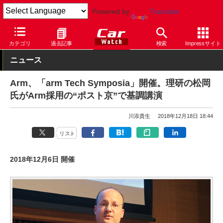
Powered by
Translate
Car Watch
技術
安全
自動運転
カテゴリ
過去記事
検索
Impressサイト
ニュース
Arm、「arm Tech Symposia」開催。理研の松岡
氏がArm採用の“ポスト京”で基調講演
川添貴生
2018年12月18日 18:44
リスト
2018年12月6日 開催