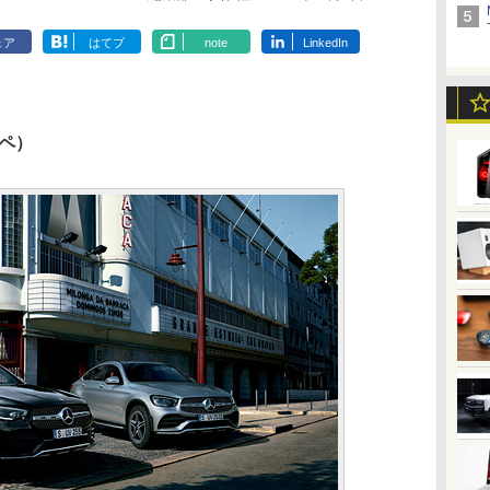
ェア
はてブ
note
LinkedIn
ーペ）