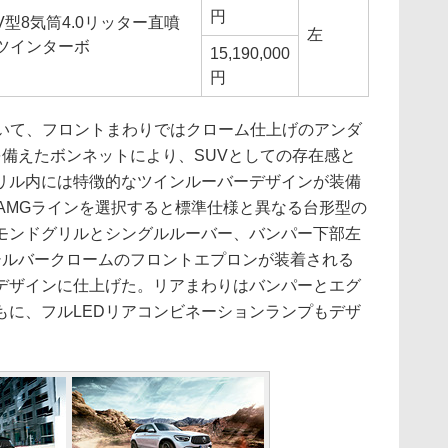
円
V型8気筒4.0リッター直噴
左
ツインターボ
15,190,000
円
いて、フロントまわりではクローム仕上げのアンダ
を備えたボンネットにより、SUVとしての存在感と
リル内には特徴的なツインルーバーデザインが装備
AMGラインを選択すると標準仕様と異なる台形型の
モンドグリルとシングルルーバー、バンパー下部左
シルバークロームのフロントエプロンが装着される
デザインに仕上げた。リアまわりはバンパーとエグ
もに、フルLEDリアコンビネーションランプもデザ