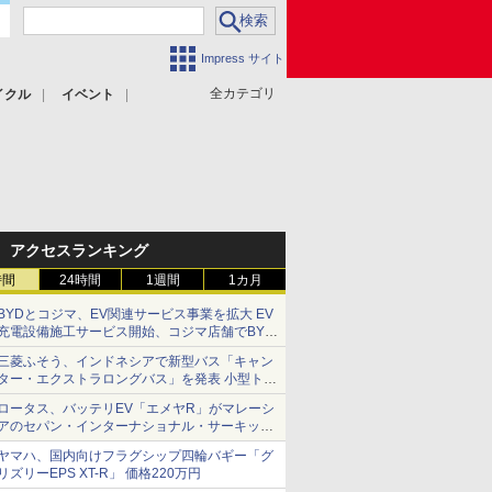
Impress サイト
全カテゴリ
イクル
イベント
アクセスランキング
時間
24時間
1週間
1カ月
BYDとコジマ、EV関連サービス事業を拡大 EV
充電設備施工サービス開始、コジマ店舗でBYD
車の展示・試乗イベントを強化
三菱ふそう、インドネシアで新型バス「キャン
ター・エクストラロングバス」を発表 小型トラ
ックベースの観光・旅客輸送向けバス
ロータス、バッテリEV「エメヤR」がマレーシ
アのセパン・インターナショナル・サーキット
のBEV最速タイムを樹立
ヤマハ、国内向けフラグシップ四輪バギー「グ
リズリーEPS XT-R」 価格220万円