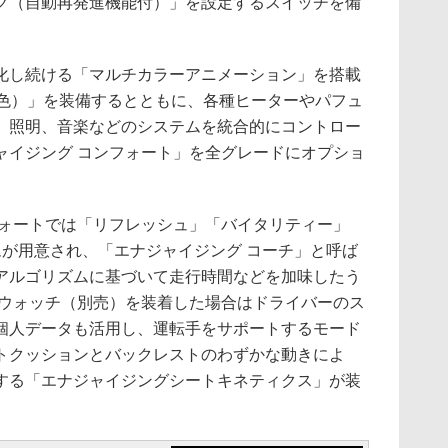
ク（自動再発進機能付）」を設定するスイッチを備
。
し続ける「マルチカラーアニメーション」を搭載
4色）」を装備するとともに、各種ヒーターやパフュ
、照明、音楽などのシステムを統合的にコントロー
ャイジング コンフォート」を全グレードにオプショ
ォートでは「リフレッシュ」「バイタリティー」
ムが用意され、「エナジャイジング コーチ」と呼ば
アルゴリズムに基づいて走行時間などを加味したう
ートウォッチ（別売）を装着した場合はドライバーのス
個人データも活用し、運転手をサポートするモード
トクッションとバックレストのわずかな動きによ
する「エナジャイジングシートキネティクス」が装