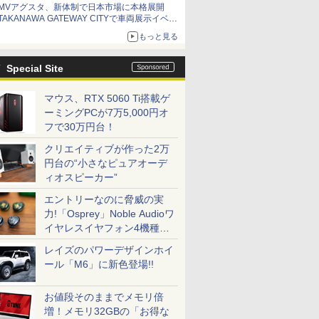
MVアグスタ、新体制で日本市場に本格展開
TAKANAWA GATEWAY CITYで車両展示イベン
ト開催
もっと見る
Special Site
マウス、RTX 5060 Ti搭載ゲ
ーミングPCが7万5,000円オ
フで30万円台！
クリエイティブが作った2万
円台の“小さなピュアオーデ
ィオスピーカー”
エントリーなのに脅威の実
力!「Osprey」Noble Audioワ
イヤレスイヤフォン4機種を
一気に聴く
レイズのパワーデザインホイ
ール「M6」に新色登場!!
お値段そのままでメモリ倍
増！メモリ32GBの「お得な