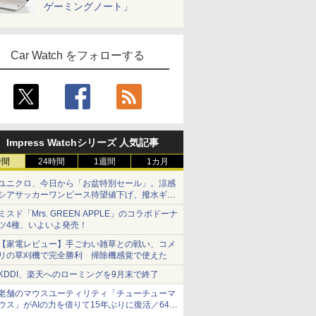
ゲーミングノート」
Car Watch をフォローする
Impress Watchシリーズ 人気記事
時間
24時間
1週間
1カ月
ユニクロ、今日から「お盆特別セール」。涼感
シアサッカーワンピース待望値下げ、撥水ギア
ショーツは1990円に
ミスド「Mrs. GREEN APPLE」のコラボドーナ
ツ4種、いよいよ発売！
【家電レビュー】手ごわい雑草との戦い、コメ
リの草刈機で完全勝利 掃除機感覚で使えた
KDDI、楽天へのローミングを9月末で終了
老舗のマウスユーティリティ「チューチューマ
ウス」がAIの力を借りて15年ぶりに復活／64bit