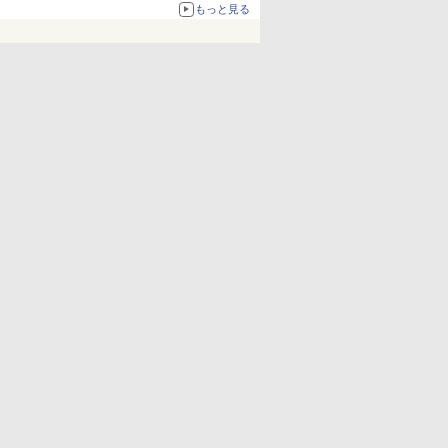
化、Windows 10/11、「Chrome」も走り回
もっと見る
る。復活記念で2026年末まで500円