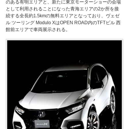
のある有明エリアと、新たに東京モーターショーの会場
として利用されることになった青海エリアの2か所を接
続する全長約1.5kmの無料エリアとなっており、ヴェゼ
ル ツーリング Modulo XはOPEN ROAD内のTFTビル 西
館前エリアで車両展示される。