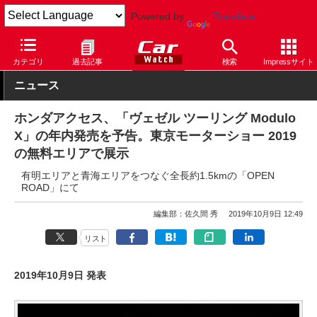
Powered by
Translate
Car Watch
自動車
ホンダ
ヴェゼル
カテゴリ
過去記事
検索
Impressサイト
ニュース
ホンダアクセス、「ヴェゼル ツーリング Modulo
X」の年内発売を予告。東京モーターショー 2019
の無料エリアで展示
有明エリアと青海エリアをつなぐ全長約1.5kmの「OPEN
ROAD」にて
編集部：佐久間 秀
2019年10月9日 12:49
リスト
2019年10月9日 発表