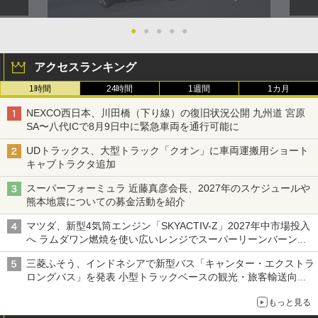
●
●
●
●
●
アクセスランキング
1時間
24時間
1週間
1カ月
NEXCO西日本、川田橋（下り線）の復旧状況公開 九州道 宮原
SA〜八代ICで8月9日中に緊急車両を通行可能に
UDトラックス、大型トラック「クオン」に車両運搬用ショート
キャブトラクタ追加
スーパーフォーミュラ 近藤真彦会長、2027年のスケジュールや
熊本地震についての募金活動を紹介
マツダ、新型4気筒エンジン「SKYACTIV-Z」2027年中市場投入
へ ラムダワン燃焼を使い広いレンジでスーパーリーンバーン燃
焼を実現
三菱ふそう、インドネシアで新型バス「キャンター・エクストラ
ロングバス」を発表 小型トラックベースの観光・旅客輸送向け
バス
もっと見る