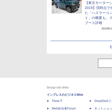
【東京モーター
2019】現時点で
た「ハスラーコ
ト」の概要も。
ブース詳報
2019年
Group site links
インプレスのビジネスWeb
Think IT
SmartGri
Web担当者Forum
ネットショ