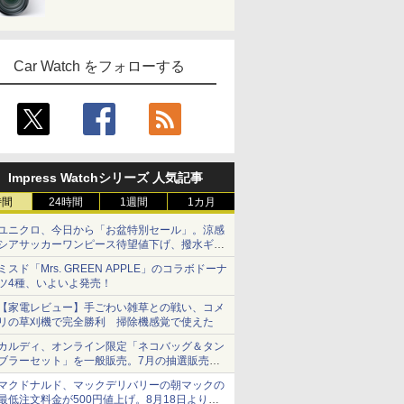
Car Watch をフォローする
Impress Watchシリーズ 人気記事
時間
24時間
1週間
1カ月
ユニクロ、今日から「お盆特別セール」。涼感
シアサッカーワンピース待望値下げ、撥水ギア
ショーツは1990円に
ミスド「Mrs. GREEN APPLE」のコラボドーナ
ツ4種、いよいよ発売！
【家電レビュー】手ごわい雑草との戦い、コメ
リの草刈機で完全勝利 掃除機感覚で使えた
カルディ、オンライン限定「ネコバッグ＆タン
ブラーセット」を一般販売。7月の抽選販売の
当選無効分
マクドナルド、マックデリバリーの朝マックの
最低注文料金が500円値上げ。8月18日より