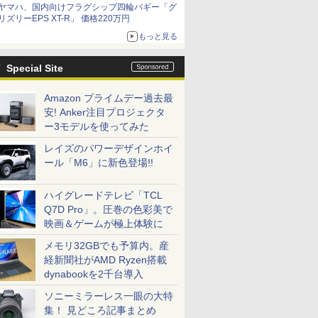
ヤマハ、国内向けフラグシップ四輪バギー「グ
リズリーEPS XT-R」 価格220万円
もっと見る
Special Site
Amazon プライムデー過去最
安! Anker注目プロジェクタ
ー3モデルを使ってみた
レイズのパワーデザインホイ
ール「M6」に新色登場!!
ハイグレードテレビ「TCL
Q7D Pro」。圧巻の色彩美で
映画＆ゲームが極上体験に
メモリ32GBでも予算内。産
経新聞社がAMD Ryzen搭載
dynabookを2千台導入
ソニーミラーレス一眼の大特
集！ 見どころ記事まとめ