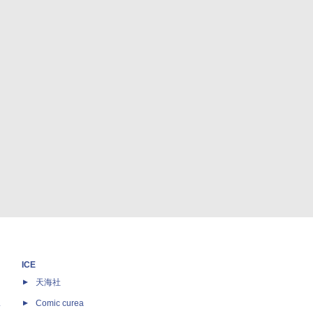
ICE
天海社
ス
Comic curea