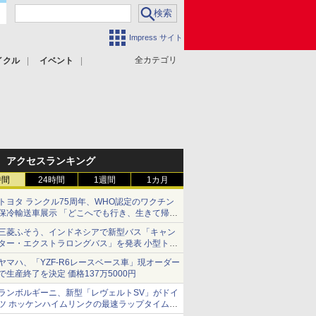
Impress サイト
全カテゴリ
イクル
イベント
アクセスランキング
時間
24時間
1週間
1カ月
トヨタ ランクル75周年、WHO認定のワクチン
保冷輸送車展示 「どこへでも行き、生きて帰っ
てこられる」ランドクルーザーで命をつなぐ
三菱ふそう、インドネシアで新型バス「キャン
ター・エクストラロングバス」を発表 小型トラ
ックベースの観光・旅客輸送向けバス
ヤマハ、「YZF-R6レースベース車」現オーダー
で生産終了を決定 価格137万5000円
ランボルギーニ、新型「レヴェルトSV」がドイ
ツ ホッケンハイムリンクの最速ラップタイムを
記録