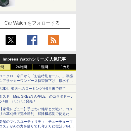
Car Watch をフォローする
Impress Watchシリーズ 人気記事
時間
24時間
1週間
1カ月
ユニクロ、今日から「お盆特別セール」。涼感
シアサッカーワンピース待望値下げ、撥水ギア
ショーツは1990円に
KDDI、楽天へのローミングを9月末で終了
ミスド「Mrs. GREEN APPLE」のコラボドーナ
ツ4種、いよいよ発売！
【家電レビュー】手ごわい雑草との戦い、コメ
リの草刈機で完全勝利 掃除機感覚で使えた
老舗のマウスユーティリティ「チューチューマ
ウス」がAIの力を借りて15年ぶりに復活／64bit