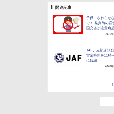
関連記事
子供にさわらせ
で！ 発炎筒の誤
国交省が注意喚
2021
JAF、支部店頭
営業時間を11時～
に短縮
2020