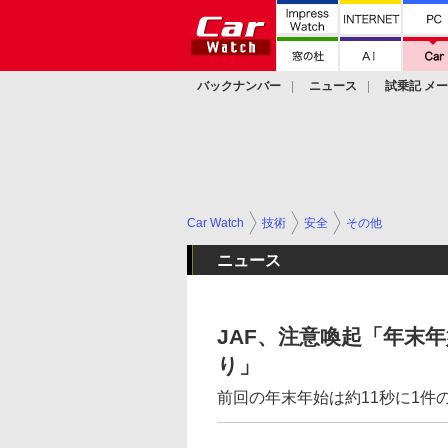
バックナンバー
ニュース
試乗記 メ
カスタム
Car Watch
技術
安全
その他
ニュース
JAF、注意喚起「年末
り」
前回の年末年始は約11秒に1件