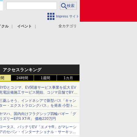
Impress サイト
全カテゴリ
イクル
イベント
アクセスランキング
時間
24時間
1週間
1カ月
BYDとコジマ、EV関連サービス事業を拡大 EV
充電設備施工サービス開始、コジマ店舗でBYD
車の展示・試乗イベントを強化
三菱ふそう、インドネシアで新型バス「キャン
ター・エクストラロングバス」を発表 小型トラ
ックベースの観光・旅客輸送向けバス
ヤマハ、国内向けフラグシップ四輪バギー「グ
リズリーEPS XT-R」 価格220万円
ロータス、バッテリEV「エメヤR」がマレーシ
アのセパン・インターナショナル・サーキット
のBEV最速タイムを樹立