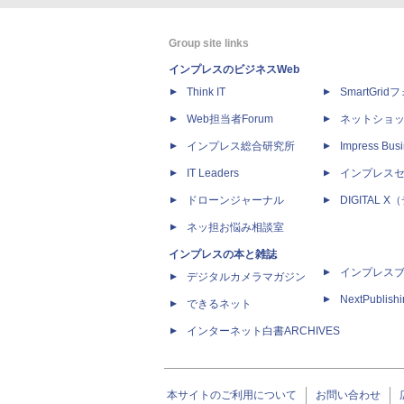
Group site links
インプレスのビジネスWeb
Think IT
SmartGri
Web担当者Forum
ネットショ
インプレス総合研究所
Impress Busi
IT Leaders
インプレス
ドローンジャーナル
DIGITAL
ネッ担お悩み相談室
インプレスの本と雑誌
インプレス
デジタルカメラマガジン
NextPublish
できるネット
インターネット白書ARCHIVES
本サイトのご利用について
お問い合わせ