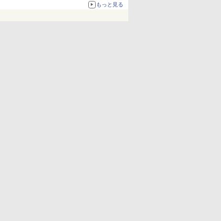
化、Windows 10/11、「Chrome」も走り回
もっと見る
る。復活記念で2026年末まで500円