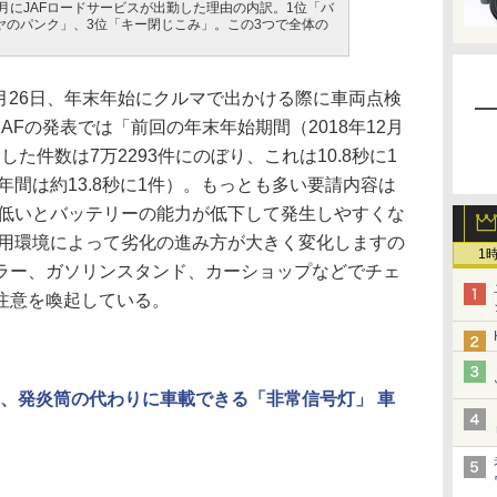
年3月にJAFロードサービスが出勤した理由の内訳。1位「バ
ヤのパンク」、3位「キー閉じこみ」。この3つで全体の
月26日、年末年始にクルマで出かける際に車両点検
AFの発表では「前回の年末年始期間（2018年12月
動した件数は7万2293件にのぼり、これは10.8秒に1
年間は約13.8秒に1件）。もっとも多い要請内容は
が低いとバッテリーの能力が低下して発生しやすくな
使用環境によって劣化の進み方が大きく変化しますの
1
ラー、ガソリンスタンド、カーショップなどでチェ
注意を喚起している。
、発炎筒の代わりに車載できる「非常信号灯」 車