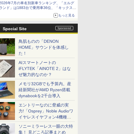
2026年7月の車名別新車ランキング、「エルグ
ランド」は1883台で乗用車36位、「キックス」
は2591台で27位に
もっと見る
Special Site
鳥肌ものの「DENON
HOME」サウンドを体感し
た！
AIスマートノートの
iFLYTEK「AINOTE 2」はな
ぜ魅力的なのか？
メモリ32GBでも予算内。産
経新聞社がAMD Ryzen搭載
dynabookを2千台導入
エントリーなのに脅威の実
力!「Osprey」Noble Audioワ
イヤレスイヤフォン4機種を
一気に聴く
ソニーミラーレス一眼の大特
集！ 見どころ記事まとめ