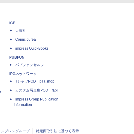
ICE
天海社
ス
Comic curea
impress QuickBooks
PUBFUN
パブファンセルフ
IPGネットワーク
TシャツPOD pTa.shop
カスタム写真集POD fabli
e
Impress Group Publication
Information
インプレスグループ
特定商取引法に基づく表示