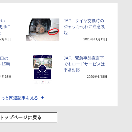
ない
JAF、タイヤ交換時の
使用に
ジャッキ倒れに注意喚
起
起
年2月18日
2020年11月11日
窓口の
JAF、緊急事態宣言下
15時
でもロードサービスは
平常対応
年4月15日
2020年4月8日
もっと関連記事を見る
トップページに戻る