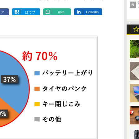
ェア
はてブ
note
LinkedIn