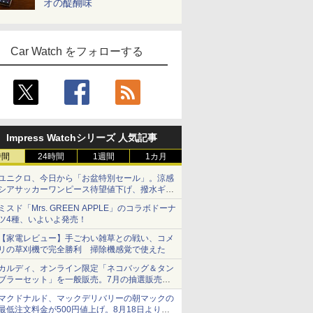
オの醍醐味
Car Watch をフォローする
Impress Watchシリーズ 人気記事
時間
24時間
1週間
1カ月
ユニクロ、今日から「お盆特別セール」。涼感
シアサッカーワンピース待望値下げ、撥水ギア
ショーツは1990円に
ミスド「Mrs. GREEN APPLE」のコラボドーナ
ツ4種、いよいよ発売！
【家電レビュー】手ごわい雑草との戦い、コメ
リの草刈機で完全勝利 掃除機感覚で使えた
カルディ、オンライン限定「ネコバッグ＆タン
ブラーセット」を一般販売。7月の抽選販売の
当選無効分
マクドナルド、マックデリバリーの朝マックの
最低注文料金が500円値上げ。8月18日より