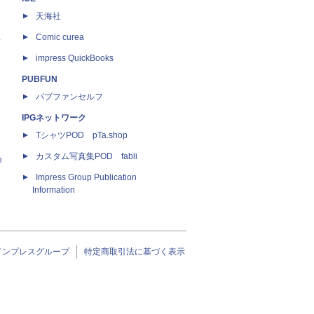
天海社
ス
Comic curea
impress QuickBooks
PUBFUN
パブファンセルフ
IPGネットワーク
TシャツPOD pTa.shop
カスタム写真集POD fabli
e
Impress Group Publication
Information
インプレスグループ
特定商取引法に基づく表示