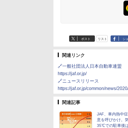
ポスト
リスト
シ
関連リンク
🔗一般社団法人日本自動車連盟
https://jaf.or.jp/
🔗ニュースリリース
https://jaf.or.jp/common/news/20
関連記事
JAF、車内熱中
意を呼びかけ。
35℃での駐車後は