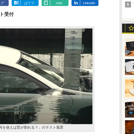
ェア
はてブ
note
LinkedIn
ート受付
、何を使えば窓が割れる？」のテスト風景