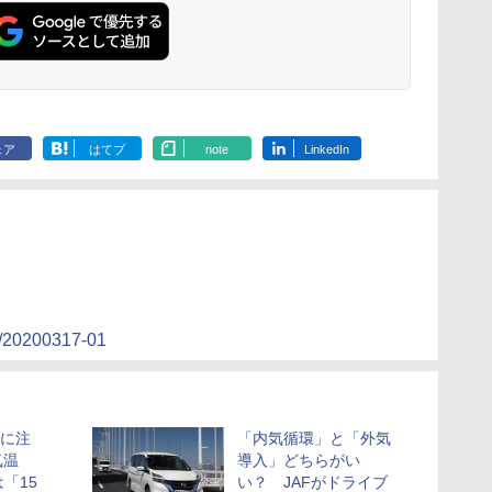
ェア
はてブ
note
LinkedIn
20/20200317-01
症に注
「内気循環」と「外気
気温
導入」どちらがい
「15
い？ JAFがドライブ