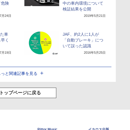
て危険
中の車内環境について
検証結果を公開
年7月24日
2019年5月21日
った車
JAF、約2人に1人が
も早く
「自動ブレーキ」につ
？
いて誤った認識
年7月19日
2016年5月25日
もっと関連記事を見る
トップページに戻る
Rittor Music
イカロス出版