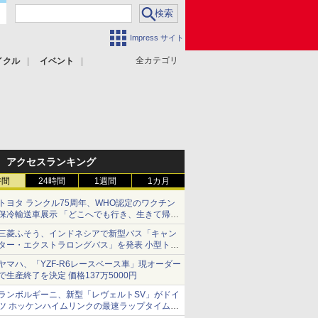
Impress サイト
全カテゴリ
イクル
イベント
アクセスランキング
時間
24時間
1週間
1カ月
トヨタ ランクル75周年、WHO認定のワクチン
保冷輸送車展示 「どこへでも行き、生きて帰っ
てこられる」ランドクルーザーで命をつなぐ
三菱ふそう、インドネシアで新型バス「キャン
ター・エクストラロングバス」を発表 小型トラ
ックベースの観光・旅客輸送向けバス
ヤマハ、「YZF-R6レースベース車」現オーダー
で生産終了を決定 価格137万5000円
ランボルギーニ、新型「レヴェルトSV」がドイ
ツ ホッケンハイムリンクの最速ラップタイムを
記録