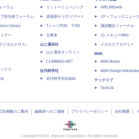
dフォーラム
リットーミュージック
AIRLINEweb
ップ担当者フォーラム
楽器探そう!デジマート
Jディフェンスニュー
ness Library
TシャツPOD T-OD
通訳翻訳ジャーナル
セミナー
立東舎
JレスキューWeb
 X（デジタルクロス）
山と溪谷社
イカロスアカデミー
山と溪谷オンライン
MdN
CLIMBING-NET
MdN Books
ブックス
近代科学社
MdN Design Interactiv
ing
近代科学社Digital
テックリブ
TechLib
広告掲載のご案内
編集部へのご連絡
プライバシーポリシー
会社概要
Copyright ©
2026
Impress Corporation. All rights reserved.