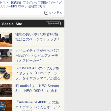
ヤマハ、国内向けフラグシップ四輪バギー「グ
リズリーEPS XT-R」 価格220万円
もっと見る
Special Site
性能の良いお得な中古PC情
報はこのページでチェック！
クリエイティブが作った2万
円台の“小さなピュアオーデ
ィオスピーカー”
SOUNDPEATSのイヤカフ型
イヤフォン「UU2イヤーカ
フ」をイヤカフマニアが語る
iFi audio主力「NEO Stream
3」「NEO iDSD 3」に迫る
「A&ultima SP4000T」の魅
力！ポケットに入るオーディ