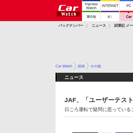
バックナンバー
ニュース
試乗記 メ
カスタム
Car Watch
技術
その他
ニュース
JAF、「ユーザーテス
日ごろ運転で疑問に思っている