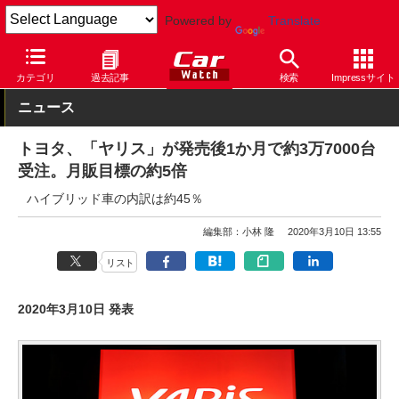
Powered by
Translate
Car Watch
自動車
トヨタ
ヤリス
カテゴリ
過去記事
検索
Impressサイト
ニュース
トヨタ、「ヤリス」が発売後1か月で約3万7000台
受注。月販目標の約5倍
ハイブリッド車の内訳は約45％
編集部：小林 隆
2020年3月10日 13:55
リスト
2020年3月10日 発表