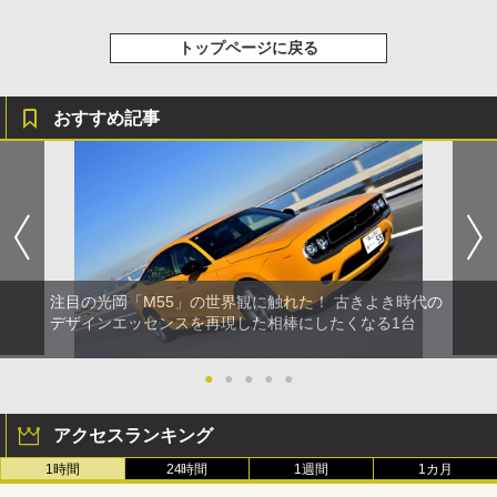
トップページに戻る
おすすめ記事
注目の光岡「M55」の世界観に触れた！ 古きよき時代の
デザインエッセンスを再現した相棒にしたくなる1台
●
●
●
●
●
アクセスランキング
1時間
24時間
1週間
1カ月