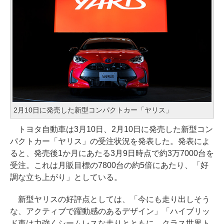
2月10日に発売した新型コンパクトカー「ヤリス」
トヨタ自動車は3月10日、2月10日に発売した新型コン
パクトカー「ヤリス」の受注状況を発表した。発表によ
ると、発売後1か月にあたる3月9日時点で約3万7000台を
受注。これは月販目標の7800台の約5倍にあたり、「好
調な立ち上がり」としている。
新型ヤリスの好評点としては、「今にも走り出しそう
な、アクティブで躍動感のあるデザイン」「ハイブリッ
ド車は力強くシームレスな走りとともに、クラス世界ト