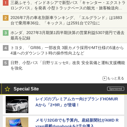
三菱ふそう、インドネシアで新型バス「キャンター・エクストラ
ロングバス」を発表 小型トラックベースの観光・旅客輸送向け
バス
2026年7月の車名別新車ランキング、「エルグランド」は1883
台で乗用車36位、「キックス」は2591台で27位に
ホンダ、2027年3月期第1四半期決算の営業利益5307億円で過去
最高を記録
トヨタ、「GR86」一部改良 3眼カメラ採用やMT仕様の5速から
4速へのダウンシフト時の操作性向上など
日野、小型バス「日野リエッセII」改良 安全装備と運転支援機能
を強化
もっと見る
Special Site
レイズのプレミアムカー向けブランドHOMUR
Aから「2×9R」が登場！
メモリ32GBでも予算内。産経新聞社がAMD R
yzen搭載dynabookを2千台導入