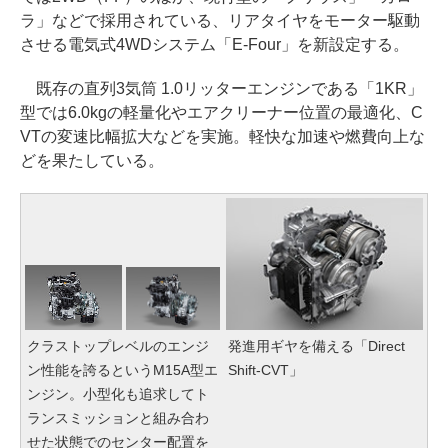
ラ」などで採用されている、リアタイヤをモーター駆動
させる電気式4WDシステム「E-Four」を新設定する。
既存の直列3気筒 1.0リッターエンジンである「1KR」
型では6.0kgの軽量化やエアクリーナー位置の最適化、C
VTの変速比幅拡大などを実施。軽快な加速や燃費向上な
どを果たしている。
クラストップレベルのエンジ
発進用ギヤを備える「Direct
ン性能を誇るというM15A型エ
Shift-CVT」
ンジン。小型化も追求してト
ランスミッションと組み合わ
せた状態でのセンター配置を