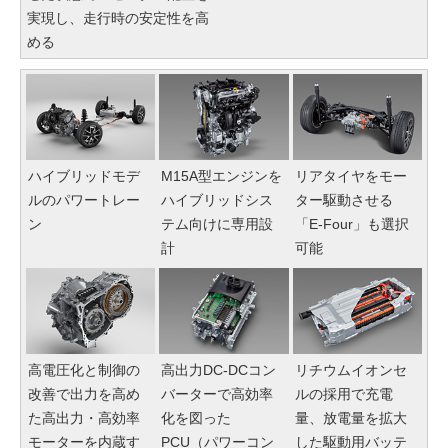
実現し、走行時の安定性を高
める
ハイブリッドモデ
M15A型エンジンを
リアタイヤをモー
ルのパワートレー
ハイブリッドシス
ター駆動させる
ン
テム向けに専用設
「E-Four」も選択
計
可能
高電圧化と制御の
高出力DC-DCコン
リチウムイオンセ
改善で出力を高め
バーターで高効率
ルの採用で充電
た高出力・高効率
化を図った
量、放電量を拡大
モーターを内蔵す
PCU（パワーコン
した駆動用バッテ