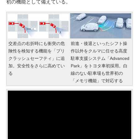
初の機能として備えている。
交差点の右折時にも衝突の危
前進・後退といったシフト操
険性を検知する機能を「プリ
作以外をクルマに任せる高度
クラッシュセーフティ」に追
駐車支援システム「Advanced
加。安全性をさらに高めてい
Park」をトヨタ車初採用。白
る
線のない駐車場も世界初の
「メモリ機能」で対応する