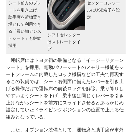
シート前方のプレ
センターコンソー
ートを引き上げ、
ルにUSB端子を設
助手席を荷物置き
定
場として利用でき
る「買い物アシス
シフトセレクター
トシート」も継続
はストレートタイ
採用
プ
運転席にはトヨタ初の装備となる「イージーリターン
シート」を採用。電動パワーシートのメモリー機能をシ
ートフレームに内蔵したロック機構などの工夫で再現す
るこの装備では、シート右側面に備えたレバーを引き上
げる操作だけで運転席の前後ロックを解除。乗り降りし
やすいようシートを下げ、乗車後は同じくレバーを引き
上げながらシートを前方にスライドさせるとあらかじめ
設定していたドライビングポジションの位置で止まる仕
組みとなっている。
また、オプション装備として、運転席と助手席が車外