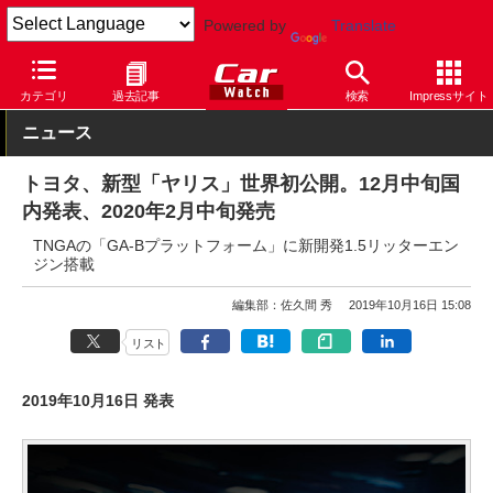
Powered by
Translate
Car Watch
自動車
トヨタ
ヤリス
カテゴリ
過去記事
検索
Impressサイト
ニュース
トヨタ、新型「ヤリス」世界初公開。12月中旬国
内発表、2020年2月中旬発売
TNGAの「GA-Bプラットフォーム」に新開発1.5リッターエン
ジン搭載
編集部：佐久間 秀
2019年10月16日 15:08
リスト
2019年10月16日 発表