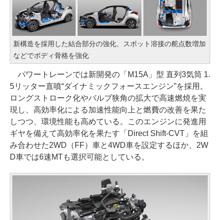
新構造を採用した結合部分の強化、スポット溶接の舵点数増加
などでボディ骨格を強化
パワートレーンでは新開発の「M15A」型 直列3気筒 1.
5リッター直噴“ダイナミックフォースエンジン”を採用。
ロングストローク化やバルブ狭角の拡大で高速燃焼を実
現し、高効率化による加速性能向上と燃費の改善を果た
しつつ、環境性能も高めている。このエンジンに発進用
ギヤを備えて高効率化を果たす「Direct Shift-CVT」を組
み合わせた2WD（FF）車と4WD車を設定するほか、2W
D車では6速MTも選択可能としている。