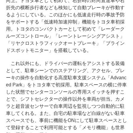
向上。トヨタ車として初めて、右折時の対向直進車や右
折先の横断歩行者なども検知して自動ブレーキが作動す
るようにしている。このほかにも低速走行時の事故予防
をサポートする「低速時加速抑制」機能をトヨタ車初採
用。トヨタのコンパクトカーとして初めて「レーダーク
ルーズコントロール」「レーントレーシングアシスト」
「リヤクロストラフィックオートブレーキ」「ブライン
ドスポットモニター」を搭載している。
これ以外にも、ドライバーの運転をアシストする装備
として、駐車シーンでのステアリング、アクセル、ブレ
ーキの操作を自動化する高度駐車支援システム「Advanc
ed Park」をトヨタ車で初採用。駐車スペースの横に停車
した状態でセンターコンソールの専用スイッチを押すこ
とで、シフトセレクターの操作以外を車両が担当。カメ
ラと超音波センサーで自車周辺を監視しつつ自動的に駐
車してくれる。また、自宅の駐車場など白線がない駐車
スペースでも、事前に機能をONにして駐車スペースとし
て登録することで利用可能とする「メモリ機能」も世界