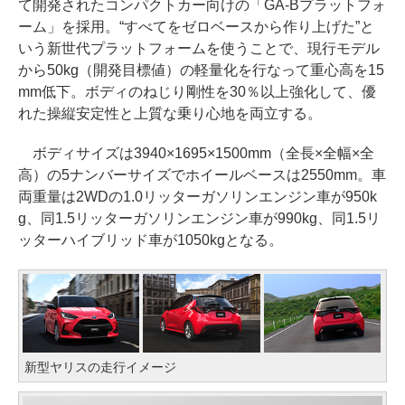
て開発されたコンパクトカー向けの「GA-Bプラットフォ
ーム」を採用。“すべてをゼロベースから作り上げた”と
いう新世代プラットフォームを使うことで、現行モデル
から50kg（開発目標値）の軽量化を行なって重心高を15
mm低下。ボディのねじり剛性を30％以上強化して、優
れた操縦安定性と上質な乗り心地を両立する。
ボディサイズは3940×1695×1500mm（全長×全幅×全
高）の5ナンバーサイズでホイールベースは2550mm。車
両重量は2WDの1.0リッターガソリンエンジン車が950k
g、同1.5リッターガソリンエンジン車が990kg、同1.5リ
ッターハイブリッド車が1050kgとなる。
新型ヤリスの走行イメージ