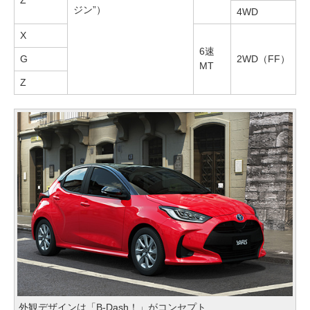
Z
ジン”）
4WD
X
6速
G
2WD（FF）
MT
Z
外観デザインは「B-Dash！」がコンセプト