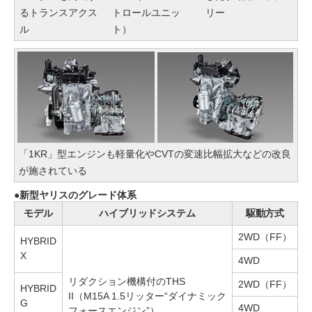
るトランスアクス
トロールユニッ
リー
ル
ト）
「1KR」型エンジンも軽量化やCVTの変速比幅拡大などの改良
が施されている
新型ヤリスのグレード体系
モデル
ハイブリッドシステム
駆動方式
2WD（FF）
HYBRID
X
4WD
リダクション機構付のTHS
2WD（FF）
HYBRID
II（M15A 1.5リッター“ダイナミック
G
4WD
フォースエンジン”）