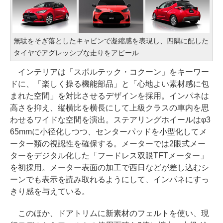
無駄をそぎ落としたキャビンで凝縮感を表現し、四隅に配した
タイヤでアグレッシブな走りをアピール
インテリアは「スポルテック・コクーン」をキーワー
ドに、「楽しく操る機能部品」と「心地よい素材感に包
まれた空間」を対比させるデザインを採用。インパネは
高さを抑え、縦横比を横長にして上級クラスの車内を思
わせるワイドな空間を演出。ステアリングホイールはφ3
65mmに小径化しつつ、センターパッドを小型化してメ
ーター類の視認性を確保する。メーターでは2眼式メー
ターをデジタル化した「フードレス双眼TFTメーター」
を初採用。メーター表面の加工で西日などが差し込むシ
ーンでも表示を読み取れるようにして、インパネにすっ
きり感を与えている。
このほか、ドアトリムに新素材のフェルトを使い、現