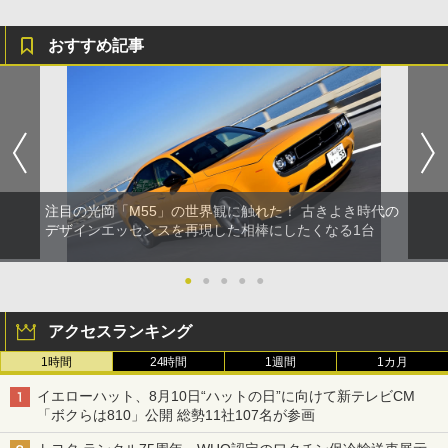
おすすめ記事
注目の光岡「M55」の世界観に触れた！ 古きよき時代の
デザインエッセンスを再現した相棒にしたくなる1台
●
●
●
●
●
アクセスランキング
1時間
24時間
1週間
1カ月
イエローハット、8月10日“ハットの日”に向けて新テレビCM
「ボクらは810」公開 総勢11社107名が参画