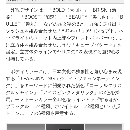
外観デザインは、「BOLD（大胆）」「BRISK（活
発）」「BOOST（加速）」「BEAUTY（美しさ）」「B
ULLET（弾丸）」などの頭文字のBと、力強く走り出す
ダッシュを組み合わせた「B-Dash！」がコンセプト。ヘ
ッドライトのユニット内上部やフロントバンパー中央に
は立方体を組み合わせたような「キューブパターン」を
設定。立方体のラインでヤリスのYを表現する遊び心を
付与している。
ボディカラーには、日本文化の独創性と遊び心を表現
する「J-FASCINATING（ジェイ・ファッシネーティン
グ）」をキーワードに開発された新色「コーラルクリス
タルシャイン」「アイスピンクメタリック」の2色を採
用。モノトーンカラー全12色をラインアップするほか、
ブラックルーフ4種類、ホワイトルーフ2種類といった2
トーンルーフの6種類も用意する。