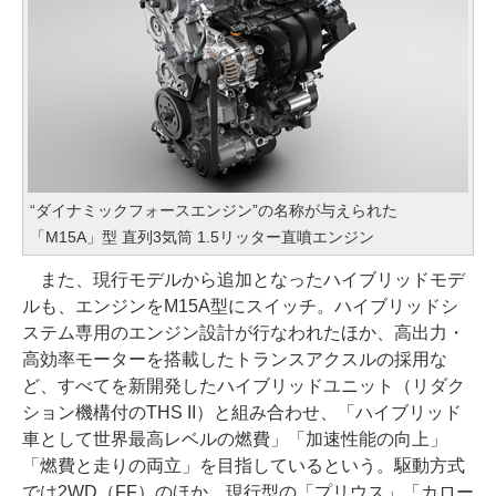
“ダイナミックフォースエンジン”の名称が与えられた
「M15A」型 直列3気筒 1.5リッター直噴エンジン
また、現行モデルから追加となったハイブリッドモデ
ルも、エンジンをM15A型にスイッチ。ハイブリッドシ
ステム専用のエンジン設計が行なわれたほか、高出力・
高効率モーターを搭載したトランスアクスルの採用な
ど、すべてを新開発したハイブリッドユニット（リダク
ション機構付のTHS II）と組み合わせ、「ハイブリッド
車として世界最高レベルの燃費」「加速性能の向上」
「燃費と走りの両立」を目指しているという。駆動方式
では2WD（FF）のほか、現行型の「プリウス」「カロー