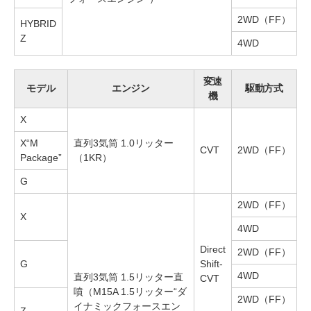
2WD（FF）
HYBRID
Z
4WD
変速
モデル
エンジン
駆動方式
機
X
X“M
直列3気筒 1.0リッター
CVT
2WD（FF）
Package”
（1KR）
G
2WD（FF）
X
4WD
Direct
2WD（FF）
G
Shift-
4WD
直列3気筒 1.5リッター直
CVT
噴（M15A 1.5リッター“ダ
2WD（FF）
イナミックフォースエン