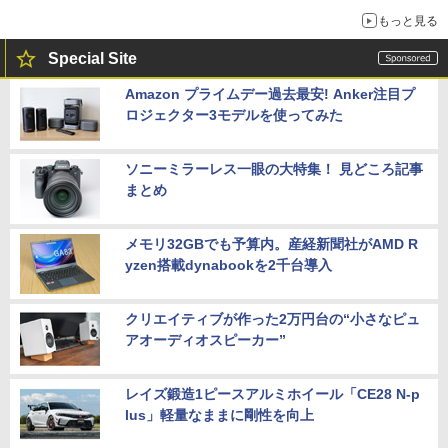
もっと見る
Special Site
Amazon プライムデー過去最安! Anker注目プ
ロジェクター3モデルを使ってみた
ソニーミラーレス一眼の大特集！ 見どころ記事
まとめ
メモリ32GBでも予算内。産経新聞社がAMD R
yzen搭載dynabookを2千台導入
クリエイティブが作った2万円台の“小さなピュ
アオーディオスピーカー”
レイズ鍛造1ピースアルミホイール「CE28 N-p
lus」軽量なままに剛性を向上