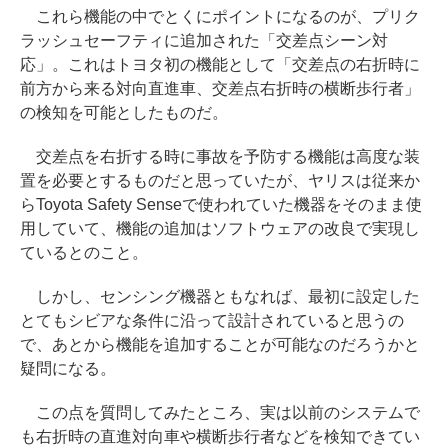
これら機能の中でとくにポイントになるのが、プリク
ラッシュセーフティに追加された「交差点シーン対
応」。これはトヨタ初の機能として「交差点の右折時に
前方から来る対向直進車、交差点右折時の横断歩行者」
の検知を可能としたものだ。
交差点を右折する時に事故を予防する機能は高度な装
置を必要とするものだと思っていたが、ヤリスは従来か
らToyota Safety Senseで使われていた機器をそのまま使
用していて、機能の追加はソフトウェアの改良で実現し
ているとのこと。
しかし、センシング機器ともなれば、最初に設定した
とてもシビアな条件に沿って設計されていると思うの
で、あとから機能を追加することが可能なのだろうかと
疑問になる。
この点を質問してみたところ、実は以前のシステムで
も右折時の直進対向車や横断歩行者などを検知できてい