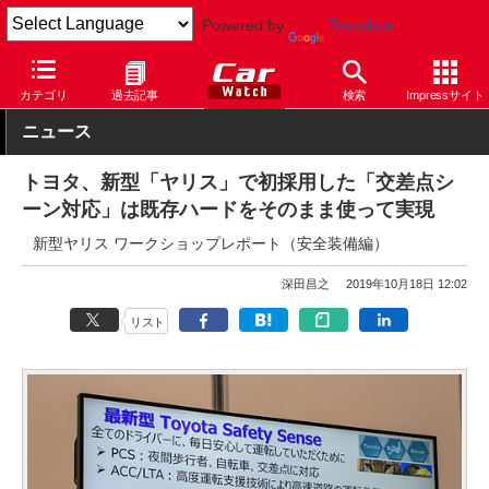
Powered by
Translate
Car Watch
自動車
トヨタ
ヤリス
カテゴリ
過去記事
検索
Impressサイト
ニュース
トヨタ、新型「ヤリス」で初採用した「交差点シ
ーン対応」は既存ハードをそのまま使って実現
新型ヤリス ワークショップレポート（安全装備編）
深田昌之
2019年10月18日 12:02
リスト