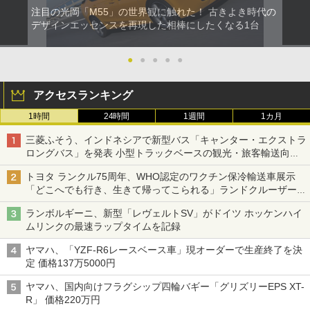
注目の光岡「M55」の世界観に触れた！ 古きよき時代の
デザインエッセンスを再現した相棒にしたくなる1台
●
●
●
●
●
アクセスランキング
1時間
24時間
1週間
1カ月
三菱ふそう、インドネシアで新型バス「キャンター・エクストラ
ロングバス」を発表 小型トラックベースの観光・旅客輸送向け
バス
トヨタ ランクル75周年、WHO認定のワクチン保冷輸送車展示
「どこへでも行き、生きて帰ってこられる」ランドクルーザーで
命をつなぐ
ランボルギーニ、新型「レヴェルトSV」がドイツ ホッケンハイ
ムリンクの最速ラップタイムを記録
ヤマハ、「YZF-R6レースベース車」現オーダーで生産終了を決
定 価格137万5000円
ヤマハ、国内向けフラグシップ四輪バギー「グリズリーEPS XT-
R」 価格220万円