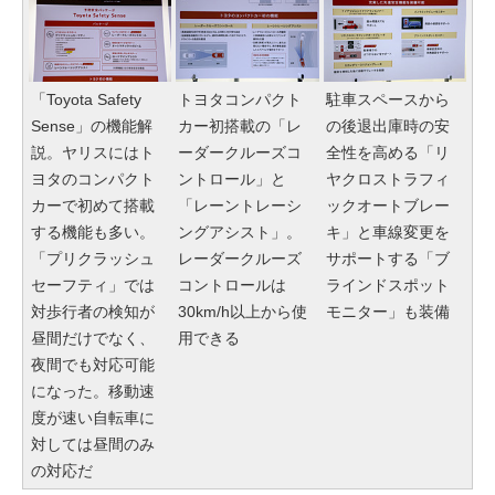
「Toyota Safety
トヨタコンパクト
駐車スペースから
Sense」の機能解
カー初搭載の「レ
の後退出庫時の安
説。ヤリスにはト
ーダークルーズコ
全性を高める「リ
ヨタのコンパクト
ントロール」と
ヤクロストラフィ
カーで初めて搭載
「レーントレーシ
ックオートブレー
する機能も多い。
ングアシスト」。
キ」と車線変更を
「プリクラッシュ
レーダークルーズ
サポートする「ブ
セーフティ」では
コントロールは
ラインドスポット
対歩行者の検知が
30km/h以上から使
モニター」も装備
昼間だけでなく、
用できる
夜間でも対応可能
になった。移動速
度が速い自転車に
対しては昼間のみ
の対応だ