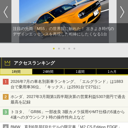
注目の光岡「M55」の世界観に触れた！ 古きよき時代の
デザインエッセンスを再現した相棒にしたくなる1台
●
●
●
●
●
アクセスランキング
1時間
24時間
1週間
1カ月
2026年7月の車名別新車ランキング、「エルグランド」は1883
台で乗用車36位、「キックス」は2591台で27位に
ホンダ、2027年3月期第1四半期決算の営業利益5307億円で過去
最高を記録
トヨタ、「GR86」一部改良 3眼カメラ採用やMT仕様の5速から
4速へのダウンシフト時の操作性向上など
BMW、直列6気筒FRモデルの限定車「M2 CS Edition EDGE」