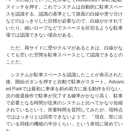
スイッチを押す。これでシステムは自動的に駐車スペー
スを認識する。認識の基準として路面の白線や塗り分け
などのはっきりした目標が必要なので、白線がかすれて
いたり、細いロープなどでスペースを区切るような駐車
場では認識できない場合がある。
ただ、両サイドに壁やクルマがあるときは、白線がな
くても空いた空間を駐車スペースとして認識できるとの
ことだ。
システムが駐車スペースを認識したことが表示された
後、開始ボタンを押すと自動で駐車がスタート。Advanc
ed Parkでは最初に車体を斜め前方に振る動作を行ない、
次の後退操作で駐車が完了する確率がかなり高く、駐車
で必要となる時間が従来のシステムと比べてかなり短縮
されているという。所要時間を質問してみたが、現時点
でははっきりとは回答できないようで、「現在、世に出
ている同様の機能の半分くらい」という表現に留めてい
た。