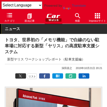
Powered by
Translate
Car Watch
自動車
トヨタ
ヤリス
カテゴリ
過去記事
検索
Impressサイト
ニュース
トヨタ、世界初の「メモリ機能」で白線のない駐
車場に対応する新型「ヤリス」の高度駐車支援シ
ステム
新型ヤリス ワークショップレポート（駐車支援編）
深田昌之
2019年10月21日 20:21
リスト