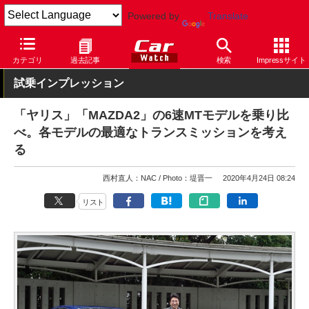
Powered by
Translate
Car Watch
自動車
トヨタ
ヤリス
カテゴリ
過去記事
検索
Impressサイト
試乗インプレッション
「ヤリス」「MAZDA2」の6速MTモデルを乗り比
べ。各モデルの最適なトランスミッションを考え
る
西村直人：NAC
Photo：堤晋一
2020年4月24日 08:24
リスト