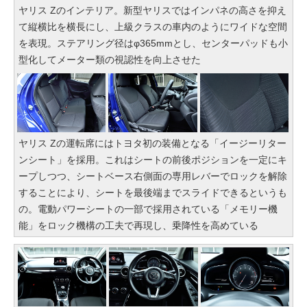
ヤリス Zのインテリア。新型ヤリスではインパネの高さを抑え
て縦横比を横長にし、上級クラスの車内のようにワイドな空間
を表現。ステアリング径はφ365mmとし、センターパッドも小
型化してメーター類の視認性を向上させた
ヤリス Zの運転席にはトヨタ初の装備となる「イージーリター
ンシート」を採用。これはシートの前後ポジションを一定にキ
ープしつつ、シートベース右側面の専用レバーでロックを解除
することにより、シートを最後端までスライドできるというも
の。電動パワーシートの一部で採用されている「メモリー機
能」をロック機構の工夫で再現し、乗降性を高めている