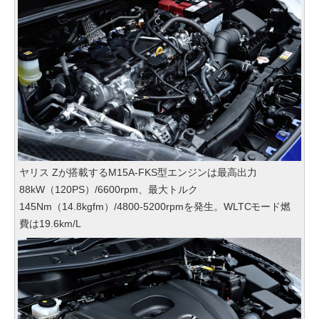
ヤリス Zが搭載するM15A-FKS型エンジンは最高出力
88kW（120PS）/6600rpm、最大トルク
145Nm（14.8kgfm）/4800-5200rpmを発生。WLTCモード燃
費は19.6km/L