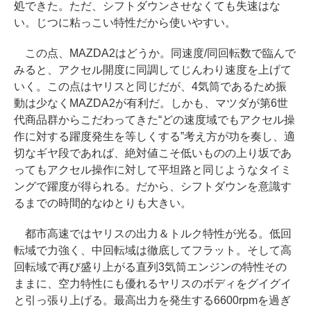
処できた。ただ、シフトダウンさせなくても失速はな
い。じつに粘っこい特性だから使いやすい。
この点、MAZDA2はどうか。同速度/同回転数で臨んで
みると、アクセル開度に同調してじんわり速度を上げて
いく。この点はヤリスと同じだが、4気筒であるため振
動は少なくMAZDA2が有利だ。しかも、マツダが第6世
代商品群からこだわってきた“どの速度域でもアクセル操
作に対する躍度発生を等しくする”考え方が功を奏し、適
切なギヤ段であれば、絶対値こそ低いものの上り坂であ
ってもアクセル操作に対して平坦路と同じようなタイミ
ングで躍度が得られる。だから、シフトダウンを意識す
るまでの時間的なゆとりも大きい。
都市高速ではヤリスの出力＆トルク特性が光る。低回
転域で力強く、中回転域は徹底してフラット。そして高
回転域で再び盛り上がる直列3気筒エンジンの特性その
ままに、空力特性にも優れるヤリスのボディをグイグイ
と引っ張り上げる。最高出力を発生する6600rpmを過ぎ