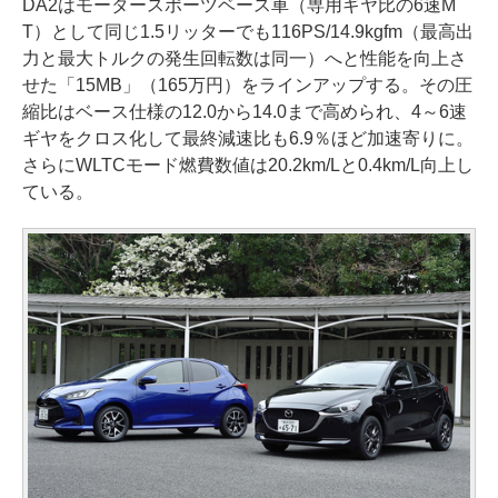
DA2はモータースポーツベース車（専用ギヤ比の6速M
T）として同じ1.5リッターでも116PS/14.9kgfm（最高出
力と最大トルクの発生回転数は同一）へと性能を向上さ
せた「15MB」（165万円）をラインアップする。その圧
縮比はベース仕様の12.0から14.0まで高められ、4～6速
ギヤをクロス化して最終減速比も6.9％ほど加速寄りに。
さらにWLTCモード燃費数値は20.2km/Lと0.4km/L向上し
ている。