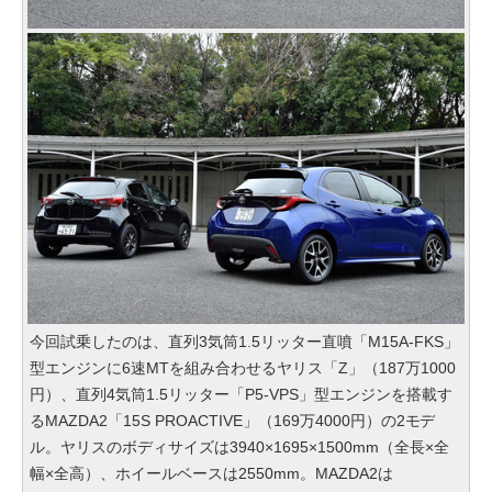
今回試乗したのは、直列3気筒1.5リッター直噴「M15A-FKS」
型エンジンに6速MTを組み合わせるヤリス「Z」（187万1000
円）、直列4気筒1.5リッター「P5-VPS」型エンジンを搭載す
るMAZDA2「15S PROACTIVE」（169万4000円）の2モデ
ル。ヤリスのボディサイズは3940×1695×1500mm（全長×全
幅×全高）、ホイールベースは2550mm。MAZDA2は