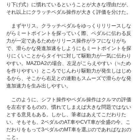
り下げ式）に慣れているということが大きな理由だが、
それ以上にクラッチペダル操作が大きく評価を分けた。
まずヤリス。クラッチペダルをゆっくりリリースしな
がらミートポイントを探っていく際、ペダルに伝わる反
力が一定であるためかリリース操作がラフになりがち
で、滑らかな発進加速をしようにもミートポイントを探
りにくいことからタイヤに対して駆動力が一気に伝わり
やすい。MAZDA2の場合、左足がこらえやすい（≒ため
を作りやすい）ところでじんわり駆動力が発生しはじめ
るから、そこから右足との連動もスムーズで滑らかな発
進加速力を生み出しやすい。
このように、シフト操作やペダル操作はクルマの評価
を左右するものの、慣れてしまえば大きな問題ではない
とする意見もある。しかし、筆者はあえてこだわりた
い。そもそも、2ペダルのAT車やCVT車が全盛の今、こ
だわりをもって3ペダルのMT車を選ぶのであればなおの
こと。