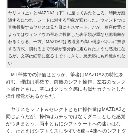
ヤリス（上）とMAZDA2（下）に座ってみたところ。時間が経
過するにつれ、シートに対する印象が変わった。ウィンドウに
直接投影するヤリスは見た目にもスマート。だが、着座位置に
よってはウィンドウの歪みに投影した表示類が重なり認識率が
わるくなる。一方、MAZDA2は透過度の高い樹脂パネルに投影
する方式。慣れるまで視界が部分的に遮られたような感覚にな
るが、文字は細部に至るまでくっきり。悪天応にも邪魔されな
い
MT単体での評価はどうか。筆者はMAZDA2の特性を
好む。理由は明確で、前後のシフト操作、左右のセレク
ト操作ともに、掌にはクリック感にも似たカチッとした
操作感覚があるからだ。
ヤリスもシフト＆セレクトともに操作量はMAZDA2と
同じようだが、操作はカチッではなくグニュとした感覚
がつきまとう。両車ともにシフトゲートへの迷いはな
く、たとえばシフトミスしやすい5速→4速へのシフトダ