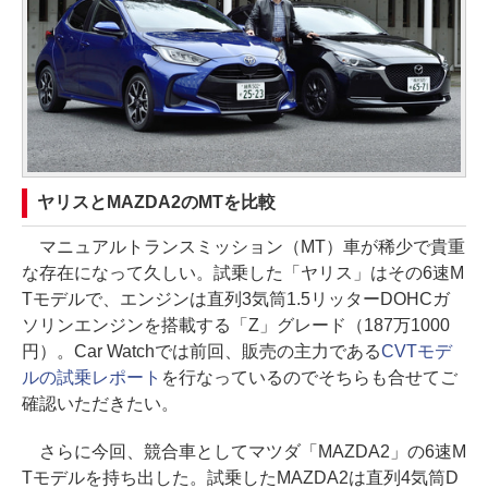
ヤリスとMAZDA2のMTを比較
マニュアルトランスミッション（MT）車が稀少で貴重
な存在になって久しい。試乗した「ヤリス」はその6速M
Tモデルで、エンジンは直列3気筒1.5リッターDOHCガ
ソリンエンジンを搭載する「Z」グレード（187万1000
円）。Car Watchでは前回、販売の主力である
CVTモデ
ルの試乗レポート
を行なっているのでそちらも合せてご
確認いただきたい。
さらに今回、競合車としてマツダ「MAZDA2」の6速M
Tモデルを持ち出した。試乗したMAZDA2は直列4気筒D