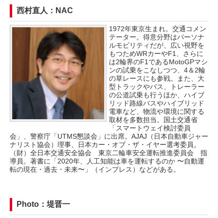
西村直人：NAC
1972年東京生まれ。交通コメン
テーター。得意分野はパーソナ
ルモビリティだが、広い視野を
もつためWRカーやF1、さらに
は2輪界のF1であるMotoGPマシ
ンの試乗をこなしつつ、4＆2輪
の草レースにも参戦。また、大
型トラックやバス、トレーラー
の公道試乗も行うほか、ハイブ
リッド路線バスやハイブリッド
電車など、物流や環境に関する
取材を多数担当。国土交通省
「スマートウェイ検討委員
会」、警察庁「UTMS懇談会」に出席。AJAJ（日本自動車ジャー
ナリスト協会）理事、日本カー・オブ・ザ・イヤー選考委員。
（財）全日本交通安全協会 東京二輪車安全運転推進委員会 指
導員。著書に「2020年、人工知能は車を運転するのか 〜自動運
転の現在・過去・未来〜」（インプレス）などがある。
Photo：堤晋一