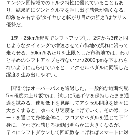
エンジン回転域でのトルク特性に優れていることもあ
り、結果的にグンとクルマを押し出す感覚が強くなる。
印象を左右する“タイヤひと転がり目の力強さ”はヤリス
優勢だ。
1速・25km/h程度でシフトアップし、2速から3速と同
じようなタイミングで増速させて市街地の流れに沿って
走らせる。50km/hあたりを上限とした市街地では、わり
と早めのシフトアップを行ないつつ2000rpmを下まわら
ないように走らせていると、アクセルペダルに同調した
躍度を生み出しやすい。
国道ではオーバーパスも通過した。一般的な縦断勾配
5％程度の上り坂では、試しに5速ギヤを保持したまま通
過を試みる。速度低下を見越してアクセル開度を徐々に
大きくすると、ゆっくり速度を上げていく。その際、シ
ートを通じて身体全体に、フロアやペダルを通じて下半
身に、それぞれ感じる振動は明らかに大きくなるが、
早々にシフトダウンして回転数を上げればスマートに対