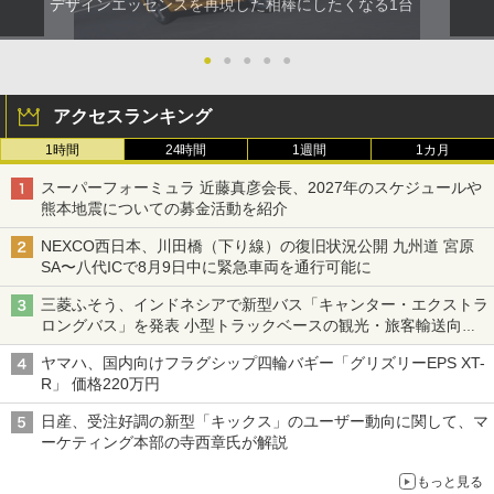
デザインエッセンスを再現した相棒にしたくなる1台
●
●
●
●
●
アクセスランキング
1時間
24時間
1週間
1カ月
スーパーフォーミュラ 近藤真彦会長、2027年のスケジュールや
熊本地震についての募金活動を紹介
NEXCO西日本、川田橋（下り線）の復旧状況公開 九州道 宮原
SA〜八代ICで8月9日中に緊急車両を通行可能に
三菱ふそう、インドネシアで新型バス「キャンター・エクストラ
ロングバス」を発表 小型トラックベースの観光・旅客輸送向け
バス
ヤマハ、国内向けフラグシップ四輪バギー「グリズリーEPS XT-
R」 価格220万円
日産、受注好調の新型「キックス」のユーザー動向に関して、マ
ーケティング本部の寺西章氏が解説
もっと見る