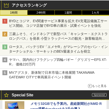
アクセスランキング
1時間
24時間
1週間
1カ月
BYDとコジマ、EV関連サービス事業を拡大 EV充電設備施工サー
ビス開始、コジマ店舗でBYD車の展示・試乗イベントを強化
三菱ふそう、インドネシアで新型バス「キャンター・エクストラ
ロングバス」を発表 小型トラックベースの観光・旅客輸送向け
バス
ロータス、バッテリEV「エメヤR」がマレーシアのセパン・イン
ターナショナル・サーキットのBEV最速タイムを樹立
ヤマハ、国内向けフラグシップ四輪バギー「グリズリーEPS XT-
R」 価格220万円
MVアグスタ、新体制で日本市場に本格展開 TAKANAWA
GATEWAY CITYで車両展示イベント開催
もっと見る
Special Site
メモリ32GBでも予算内。産経新聞社がAMD R
yzen搭載dynabookを2千台導入