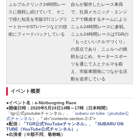
ュルブルクリンク24時間レー
自らが製作したレース車両
スに挑戦し続けていて、そこ
で、社員メカニック・エンジ
で得た知見を市販STIコンプリ
ニアで構成するチームにより
ートカーやSTIパーツなどの技
ニュル24時間レースに参戦。
術にフィードバックしている
ニュル24時間レースはTGRの
「もっといいクルマづくり」
の原点であり、ニュルへの挑
戦をはじめ、モータースポー
ツを通じて人とクルマを鍛
え、市販車開発につながる活
動を追求している
イベント概要
イベント名：e-Nürburgring Race
開催日時：2020年5月24日14時～17時（日本時間）
「tgr公式youtubeチャンネル」、
「subaru on tube（youtube公
式チャンネル）」
" id="contents-section-2-3">
配信：
「TGR公式YouTubeチャンネル」
、
「SUBARU ON
TUBE（YouTube公式チャンネル）」
出演者（※順不同、敬称略）