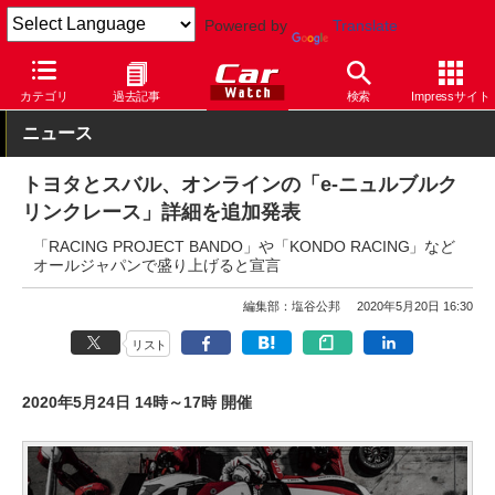
Powered by
Translate
Car Watch
モータースポーツ
ニュルブルクリンク24時間レース
カテゴリ
過去記事
検索
Impressサイト
ニュース
トヨタとスバル、オンラインの「e-ニュルブルク
リンクレース」詳細を追加発表
「RACING PROJECT BANDO」や「KONDO RACING」など
オールジャパンで盛り上げると宣言
編集部：塩谷公邦
2020年5月20日 16:30
リスト
2020年5月24日 14時～17時 開催