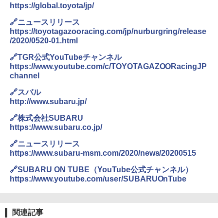
https://global.toyota/jp/
🔗ニュースリリース
https://toyotagazooracing.com/jp/nurburgring/release
/2020/0520-01.html
🔗TGR公式YouTubeチャンネル
https://www.youtube.com/c/TOYOTAGAZOORacingJP
channel
🔗スバル
http://www.subaru.jp/
🔗株式会社SUBARU
https://www.subaru.co.jp/
🔗ニュースリリース
https://www.subaru-msm.com/2020/news/20200515
🔗SUBARU ON TUBE（YouTube公式チャンネル）
https://www.youtube.com/user/SUBARUOnTube
関連記事