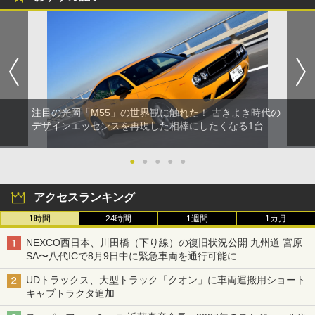
注目の光岡「M55」の世界観に触れた！ 古きよき時代の
デザインエッセンスを再現した相棒にしたくなる1台
●
●
●
●
●
アクセスランキング
1時間
24時間
1週間
1カ月
NEXCO西日本、川田橋（下り線）の復旧状況公開 九州道 宮原
SA〜八代ICで8月9日中に緊急車両を通行可能に
UDトラックス、大型トラック「クオン」に車両運搬用ショート
キャブトラクタ追加