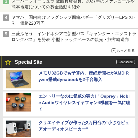
スーパーフォーミュラ 近藤真彦会長、2027年のスケジュールや
熊本地震についての募金活動を紹介
ヤマハ、国内向けフラグシップ四輪バギー「グリズリーEPS XT-
R」 価格220万円
三菱ふそう、インドネシアで新型バス「キャンター・エクストラ
ロングバス」を発表 小型トラックベースの観光・旅客輸送向け
バス
もっと見る
Special Site
メモリ32GBでも予算内。産経新聞社がAMD R
yzen搭載dynabookを2千台導入
エントリーなのに脅威の実力!「Osprey」Nobl
e Audioワイヤレスイヤフォン4機種を一気に聴
く
クリエイティブが作った2万円台の“小さなピュ
アオーディオスピーカー”