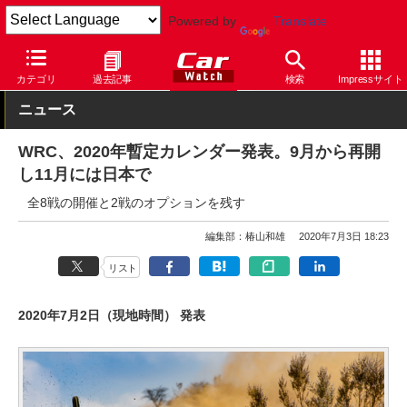
Powered by
Translate
Car Watch
モータースポーツ
ラリー
カテゴリ
過去記事
検索
Impressサイト
ニュース
WRC、2020年暫定カレンダー発表。9月から再開
し11月には日本で
全8戦の開催と2戦のオプションを残す
編集部：椿山和雄
2020年7月3日 18:23
リスト
2020年7月2日（現地時間） 発表