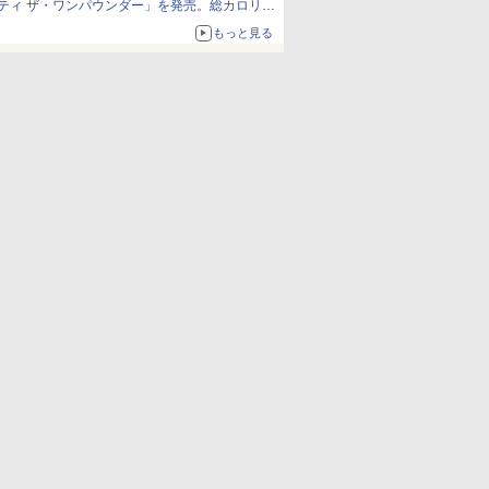
ティ ザ・ワンパウンダー」を発売。総カロリー
約1656kcal、総重量約527g！
もっと見る