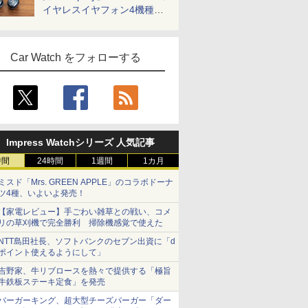
イヤレスイヤフォン4機種を
一気に聴く
Car Watch をフォローする
Impress Watchシリーズ 人気記事
時間
24時間
1週間
1カ月
ミスド「Mrs. GREEN APPLE」のコラボドーナ
ツ4種、いよいよ発売！
【家電レビュー】手ごわい雑草との戦い、コメ
リの草刈機で完全勝利 掃除機感覚で使えた
NTT島田社長、ソフトバンクのセブン出資に「d
ポイント使えるようにして」
吉野家、牛リブロースを熱々で提供する「極旨
牛鉄板ステーキ定食」を発売
バーガーキング、超大型チーズバーガー「ダー