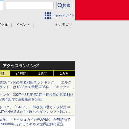
Impress サイト
全カテゴリ
イクル
イベント
アクセスランキング
時間
24時間
1週間
1カ月
2026年7月の車名別新車ランキング、「エルグ
ランド」は1883台で乗用車36位、「キックス」
は2591台で27位に
ホンダ、2027年3月期第1四半期決算の営業利益
5307億円で過去最高を記録
トヨタ、「GR86」一部改良 3眼カメラ採用や
MT仕様の5速から4速へのダウンシフト時の操
作性向上など
日産、「キャシュカイe-POWER」が無給油で
1980kmを走行してギネス世界記録に認定