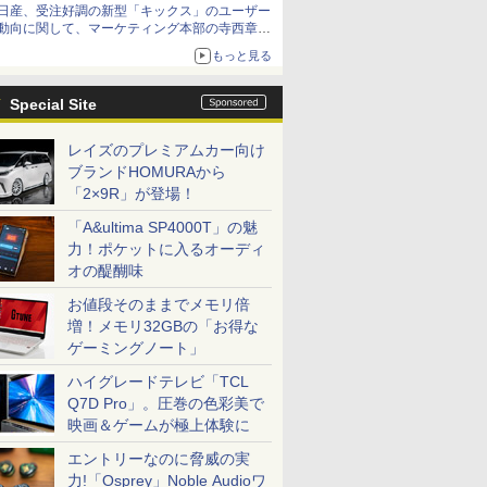
日産、受注好調の新型「キックス」のユーザー
動向に関して、マーケティング本部の寺西章氏
が解説
もっと見る
Special Site
レイズのプレミアムカー向け
ブランドHOMURAから
「2×9R」が登場！
「A&ultima SP4000T」の魅
力！ポケットに入るオーディ
オの醍醐味
お値段そのままでメモリ倍
増！メモリ32GBの「お得な
ゲーミングノート」
ハイグレードテレビ「TCL
Q7D Pro」。圧巻の色彩美で
映画＆ゲームが極上体験に
エントリーなのに脅威の実
力!「Osprey」Noble Audioワ