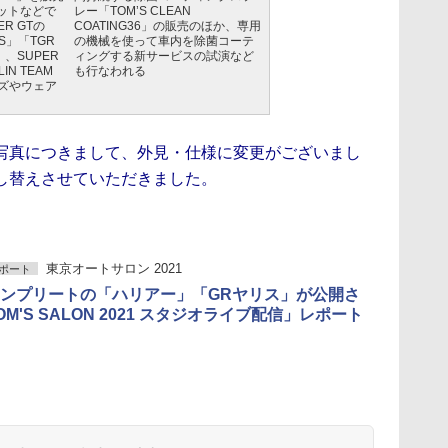
ットなどで
レー「TOM’S CLEAN
R GTの
COATING36」の販売のほか、専用
M’S」「TGR
の機械を使って車内を除菌コーテ
S」、SUPER
ィングする新サービスの試演など
IN TEAM
も行なわれる
ッズやウェア
写真につきまして、外見・仕様に変更がございまし
し替えさせていただきました。
東京オートサロン 2021
ポート
ンプリートの「ハリアー」「GRヤリス」が公開さ
M'S SALON 2021 スタジオライブ配信」レポート