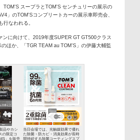
TOM’S スープラとTOM’S センチュリーの展示の
AV4」のTOM’Sコンプリートカーの展示車即売会、
会も行なわれる。
向けて、2019年度SUPER GT GT500クラス
展示のほか、「TGR TEAM au TOM’S」の伊藤大輔監
新製品やカシ
当日会場では、光触媒効果で優れ
ムスの限定コ
た除菌・防カビ・消臭効果が長時
TMS」を販売
間持続する除菌コーティングスプ