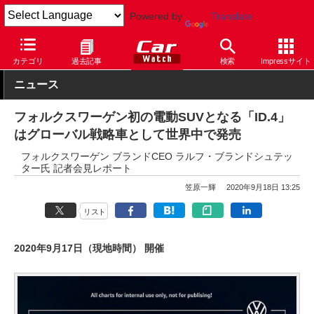
Powered by
Translate
Car Watch
自動車
フォルクスワーゲン
ID.4
カテゴリ
過去記事
検索
Impressサイト
ニュース
フォルクスワーゲン初の電動SUVとなる「ID.4」
はグローバル戦略車として世界中で発売
フォルクスワーゲン ブランドCEO ラルフ・ブランドシュテッ
ター氏 記者会見レポート
笠原一輝
2020年9月18日 13:25
リスト
2020年9月17日（現地時間） 開催