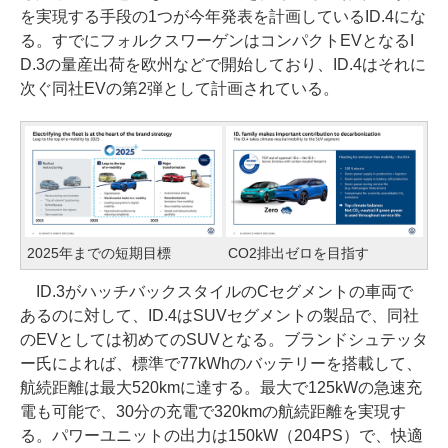
を実現する手段の1つが今年発表を計画しているID.4にな
る。すでにフォルクスワーゲンはコンパクトEVとなるI
D.3の量産出荷を欧州などで開始しており、ID.4はそれに
次ぐ同社EVの第2弾として計画されている。
2025年までの短期目標
CO2排出ゼロを目指す
ID.3がハッチバックスタイルのCセグメントの車両で
あるのに対して、ID.4はSUVセグメントの製品で、同社
のEVとしては初めてのSUVとなる。ブランドシュテッタ
ー氏によれば、標準で77kWhのバッテリーを搭載して、
航続距離は最大520kmに達する。最大で125kWの急速充
電も可能で、30分の充電で320kmの航続距離を実現す
る。パワーユニットの出力は150kW（204PS）で、快適