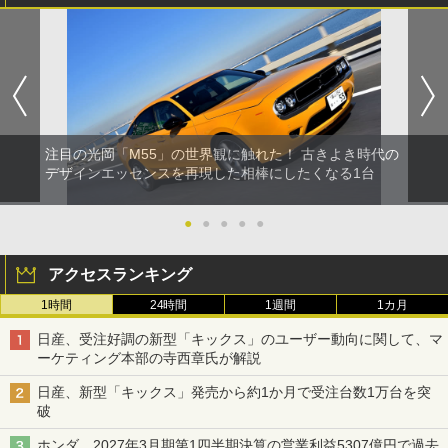
注目の光岡「M55」の世界観に触れた！ 古きよき時代の
デザインエッセンスを再現した相棒にしたくなる1台
●
●
●
●
●
アクセスランキング
1時間
24時間
1週間
1カ月
日産、受注好調の新型「キックス」のユーザー動向に関して、マ
ーケティング本部の寺西章氏が解説
日産、新型「キックス」発売から約1か月で受注台数1万台を突
破
ホンダ、2027年3月期第1四半期決算の営業利益5307億円で過去