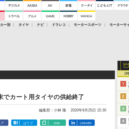
ーカー別
タイヤ
ナビ
ドラレコ
モータースポーツ
モーターサ
1
年末でカート用タイヤの供給終了
編集部：小林 隆
2020年9月25日 15:30
ェア
はてブ
note
LinkedIn