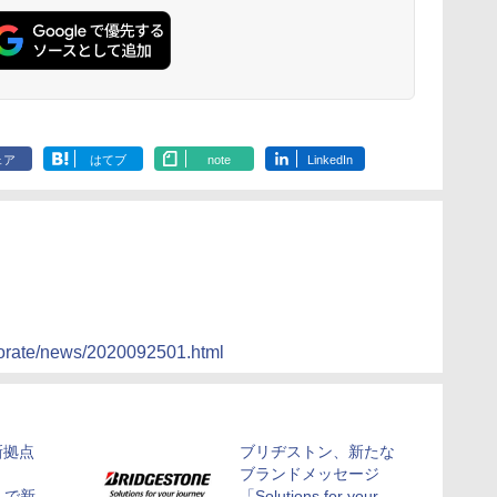
ェア
はてブ
note
LinkedIn
rporate/news/2020092501.html
新拠点
ブリヂストン、新たな
ブランドメッセージ
rk」で新
「Solutions for your