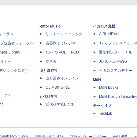
Rittor Music
イカロス出版
dフォーラム
リットーミュージック
AIRLINEweb
ップ担当者フォーラム
楽器探そう!デジマート
Jディフェンスニュー
ness Library
TシャツPOD T-OD
通訳翻訳ジャーナル
セミナー
立東舎
JレスキューWeb
 X（デジタルクロス）
山と溪谷社
イカロスアカデミー
山と溪谷オンライン
MdN
CLIMBING-NET
MdN Books
ブックス
近代科学社
MdN Design Interactiv
ing
近代科学社Digital
テックリブ
TechLib
広告掲載のご案内
編集部へのご連絡
プライバシーポリシー
会社概要