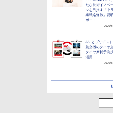
たな技術イノベ
ンを目指す「中
業戦略進捗」説
ポート
2020
JALとブリヂス
航空機のタイヤ
タイヤ摩耗予測
活用
2020