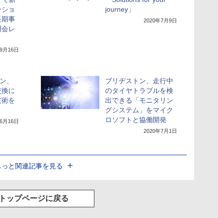
ーショ
journey」
長期事
2020年7月9日
明会レ
年9月16日
トン、
ブリヂストン、走行中
交換に
のタイヤトラブルを検
技術を
出できる「モニタリン
グシステム」をマイク
ロソフトと協働開発
年6月16日
2020年7月1日
もっと関連記事を見る
トップページに戻る