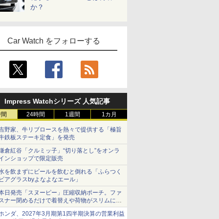
か？
Car Watch をフォローする
Impress Watchシリーズ 人気記事
時間
24時間
1週間
1カ月
吉野家、牛リブロースを熱々で提供する「極旨
牛鉄板ステーキ定食」を発売
鎌倉紅谷「クルミッ子」“切り落とし”をオンラ
インショップで限定販売
水を飲まずにビールを飲むと倒れる「ふらつく
ビアグラスbyよなよなエール」
本日発売「スヌーピー」圧縮収納ポーチ。ファ
スナー閉めるだけで着替えや荷物がスリムにま
とまる
ホンダ、2027年3月期第1四半期決算の営業利益