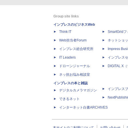
Group site links
インプレスのビジネスWeb
Think IT
SmartGri
Web担当者Forum
ネットショ
インプレス総合研究所
Impress Busi
IT Leaders
インプレス
ドローンジャーナル
DIGITAL
ネッ担お悩み相談室
インプレスの本と雑誌
インプレス
デジタルカメラマガジン
NextPublish
できるネット
インターネット白書ARCHIVES
本サイトのご利用について
お問い合わせ