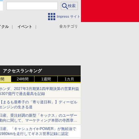
Impress サイト
全カテゴリ
イクル
イベント
アクセスランキング
時間
24時間
1週間
1カ月
ホンダ、2027年3月期第1四半期決算の営業利益
5307億円で過去最高を記録
【まるも亜希子の「寄り道日和」】ディーゼル
エンジンの生きる道
日産、受注好調の新型「キックス」のユーザー
動向に関して、マーケティング本部の寺西章氏
が解説
日産、「キャシュカイe-POWER」が無給油で
1980kmを走行してギネス世界記録に認定