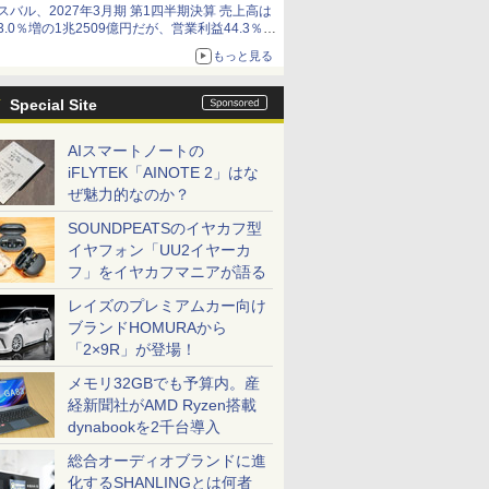
スバル、2027年3月期 第1四半期決算 売上高は
3.0％増の1兆2509億円だが、営業利益44.3％減
の426億円、当期利益10.3％減の492億円で増収
もっと見る
減益
Special Site
AIスマートノートの
iFLYTEK「AINOTE 2」はな
ぜ魅力的なのか？
SOUNDPEATSのイヤカフ型
イヤフォン「UU2イヤーカ
フ」をイヤカフマニアが語る
レイズのプレミアムカー向け
ブランドHOMURAから
「2×9R」が登場！
メモリ32GBでも予算内。産
経新聞社がAMD Ryzen搭載
dynabookを2千台導入
総合オーディオブランドに進
化するSHANLINGとは何者