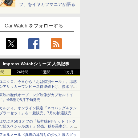
フ」をイヤカフマニアが語る
Car Watch をフォローする
Impress Watchシリーズ 人気記事
時間
24時間
1週間
1カ月
ユニクロ、今日から「お盆特別セール」。涼感
シアサッカーワンピース待望値下げ、撥水ギア
ショーツは1990円に
東映の歴代オープニング映像がカプセルトイ
に。全5種で8月下旬発売
カルディ、オンライン限定「ネコバッグ＆タン
ブラーセット」を一般販売。7月の抽選販売の
当選無効分
はやぶさ50％オフの「新幹線eチケット（トク
だ値スペシャル28）」発売。秋冬乗車分、えき
ねっと限定
フェルメール《真珠の耳飾りの少女》展のグッ