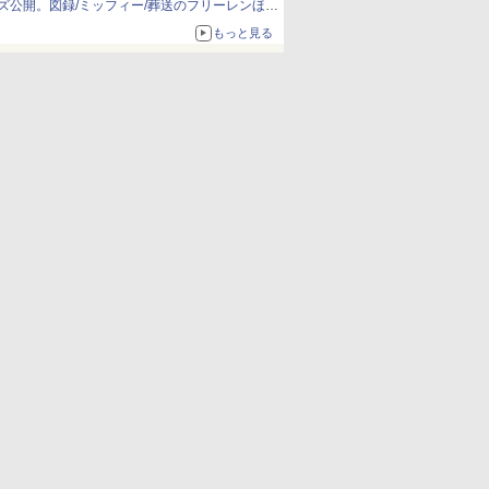
ズ公開。図録/ミッフィー/葬送のフリーレンほ
か、注目ブランドコラボが実現
もっと見る