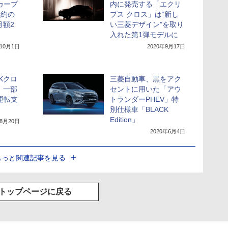
カープ
内に発売する「エクリ
契約の
プス クロス」は“新し
月額2
い三菱デザイン”を取り
入れた第1弾モデルに
年10月1日
2020年9月17日
Kクロ
三菱自動車、黒をアク
」一部
セントに用いた「アウ
運転支
トランダーPHEV」特
別仕様車「BLACK
Edition」
年8月20日
2020年6月4日
もっと関連記事を見る
トップページに戻る