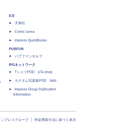
ICE
天海社
ス
Comic curea
impress QuickBooks
PUBFUN
パブファンセルフ
IPGネットワーク
TシャツPOD pTa.shop
カスタム写真集POD fabli
e
Impress Group Publication
Information
インプレスグループ
特定商取引法に基づく表示