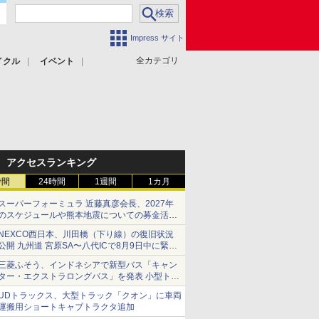
Impress サイト
全カテゴリ
イクル
イベント
アクセスランキング
時間
24時間
1週間
1カ月
スーパーフォーミュラ 近藤真彦会長、2027年
のスケジュールや熊本地震についての募金活動
を紹介
NEXCO西日本、川田橋（下り線）の復旧状況
公開 九州道 宮原SA〜八代ICで8月9日中に緊急
車両を通行可能に
三菱ふそう、インドネシアで新型バス「キャン
ター・エクストラロングバス」を発表 小型トラ
ックベースの観光・旅客輸送向けバス
UDトラックス、大型トラック「クオン」に車両
運搬用ショートキャブトラクタ追加