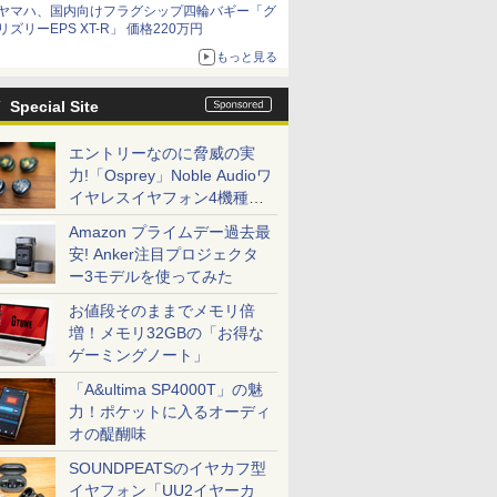
ヤマハ、国内向けフラグシップ四輪バギー「グ
リズリーEPS XT-R」 価格220万円
もっと見る
Special Site
エントリーなのに脅威の実
力!「Osprey」Noble Audioワ
イヤレスイヤフォン4機種を
一気に聴く
Amazon プライムデー過去最
安! Anker注目プロジェクタ
ー3モデルを使ってみた
お値段そのままでメモリ倍
増！メモリ32GBの「お得な
ゲーミングノート」
「A&ultima SP4000T」の魅
力！ポケットに入るオーディ
オの醍醐味
SOUNDPEATSのイヤカフ型
イヤフォン「UU2イヤーカ