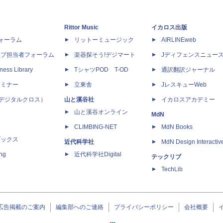
Rittor Music
イカロス出版
dフォーラム
リットーミュージック
AIRLINEweb
ップ担当者フォーラム
楽器探そう!デジマート
Jディフェンスニュー
ness Library
TシャツPOD T-OD
通訳翻訳ジャーナル
セミナー
立東舎
JレスキューWeb
 X（デジタルクロス）
山と溪谷社
イカロスアカデミー
山と溪谷オンライン
MdN
CLIMBING-NET
MdN Books
ブックス
近代科学社
MdN Design Interactiv
ing
近代科学社Digital
テックリブ
TechLib
広告掲載のご案内
編集部へのご連絡
プライバシーポリシー
会社概要