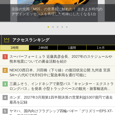
注目の光岡「M55」の世界観に触れた！ 古きよき時代の
デザインエッセンスを再現した相棒にしたくなる1台
●
●
●
●
●
アクセスランキング
1時間
24時間
1週間
1カ月
スーパーフォーミュラ 近藤真彦会長、2027年のスケジュールや
熊本地震についての募金活動を紹介
NEXCO西日本、川田橋（下り線）の復旧状況公開 九州道 宮原
SA〜八代ICで8月9日中に緊急車両を通行可能に
三菱ふそう、インドネシアで新型バス「キャンター・エクストラ
ロングバス」を発表 小型トラックベースの観光・旅客輸送向け
バス
ホンダ、2027年3月期第1四半期決算の営業利益5307億円で過去
最高を記録
ヤマハ、国内向けフラグシップ四輪バギー「グリズリーEPS XT-