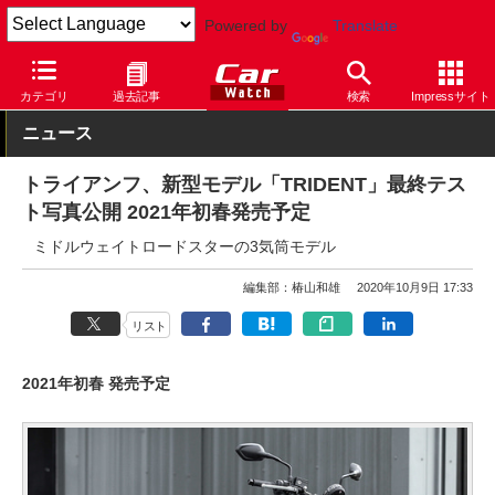
Powered by
Translate
Car Watch
モーターサイクル
海外メーカー
カテゴリ
過去記事
検索
Impressサイト
ニュース
トライアンフ、新型モデル「TRIDENT」最終テス
ト写真公開 2021年初春発売予定
ミドルウェイトロードスターの3気筒モデル
編集部：椿山和雄
2020年10月9日 17:33
リスト
2021年初春 発売予定