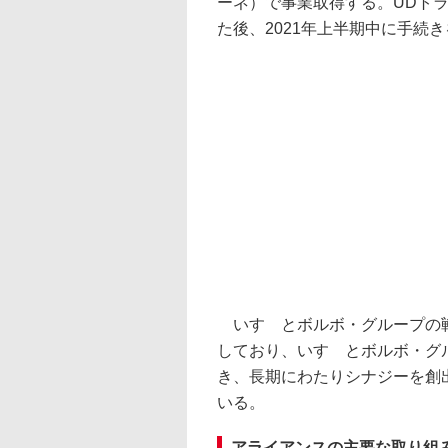
ーネ）で事業取得する。UDト
た後、2021年上半期中に手続
いすゞとボルボ・グループの戦
しており、いすゞとボルボ・グ
き、長期にわたりシナジーを創
いる。
アライアンスの主要な取り組