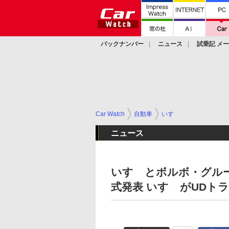
バックナンバー
ニュース
試乗記 メ
カスタム
Car Watch
自動車
いすゞ
ニュース
いすゞとボルボ・グル
式発表 いすゞがUDトラ