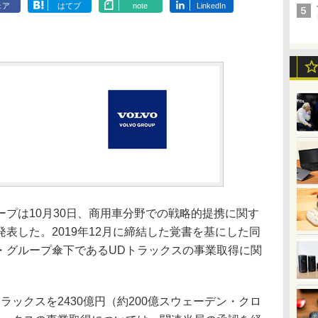
ェア
はてブ
note
LinkedIn
プは10月30日、商用車分野での戦略的提携に関す
表した。2019年12月に締結した覚書を基にした同
・グループ傘下であるUDトラックスの事業取得に関
ックスを2430億円（約200億スウェーデン・クロ