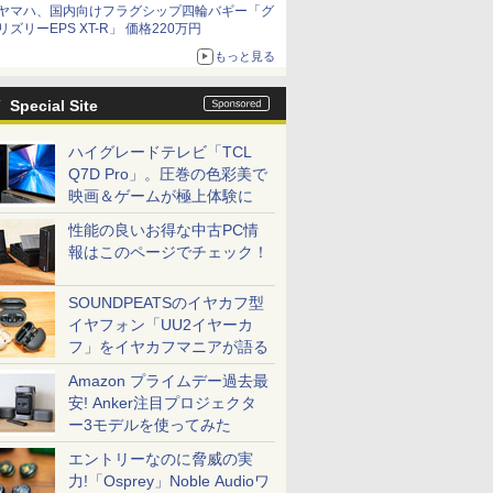
ヤマハ、国内向けフラグシップ四輪バギー「グ
リズリーEPS XT-R」 価格220万円
もっと見る
Special Site
ハイグレードテレビ「TCL
Q7D Pro」。圧巻の色彩美で
映画＆ゲームが極上体験に
性能の良いお得な中古PC情
報はこのページでチェック！
SOUNDPEATSのイヤカフ型
イヤフォン「UU2イヤーカ
フ」をイヤカフマニアが語る
Amazon プライムデー過去最
安! Anker注目プロジェクタ
ー3モデルを使ってみた
エントリーなのに脅威の実
力!「Osprey」Noble Audioワ