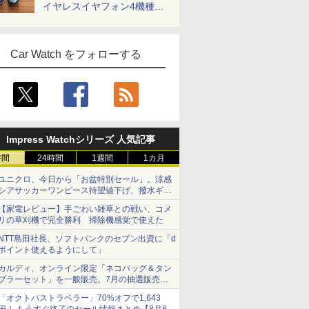
イヤレスイヤフォン4機種を
一気に聴く
Car Watch をフォローする
Impress Watchシリーズ 人気記事
時間
24時間
1週間
1カ月
ユニクロ、今日から「お盆特別セール」。涼感
シアサッカーワンピース待望値下げ、撥水ギア
ショーツは1990円に
【家電レビュー】手ごわい雑草との戦い、コメ
リの草刈機で完全勝利 掃除機感覚で使えた
NTT島田社長、ソフトバンクのセブン出資に「d
ポイント使えるようにして」
カルディ、オンライン限定「ネコバッグ＆タン
ブラーセット」を一般販売。7月の抽選販売の
当選無効分
「オクトパストラベラー」70%オフで1,643