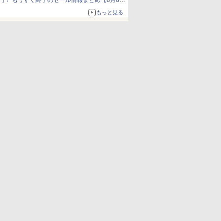
円！ もうすぐ終了のセール情報まとめ【8月8日
更新】
もっと見る
ニンテンドーeショップでは「大神 絶景版」が
67%オフで990円