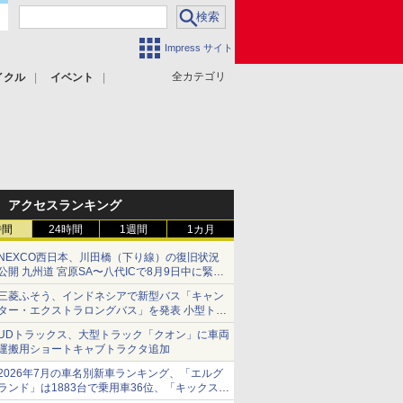
Impress サイト
全カテゴリ
イクル
イベント
アクセスランキング
時間
24時間
1週間
1カ月
NEXCO西日本、川田橋（下り線）の復旧状況
公開 九州道 宮原SA〜八代ICで8月9日中に緊急
車両を通行可能に
三菱ふそう、インドネシアで新型バス「キャン
ター・エクストラロングバス」を発表 小型トラ
ックベースの観光・旅客輸送向けバス
UDトラックス、大型トラック「クオン」に車両
運搬用ショートキャブトラクタ追加
2026年7月の車名別新車ランキング、「エルグ
ランド」は1883台で乗用車36位、「キックス」
は2591台で27位に