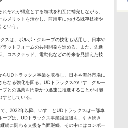
れぞれが得意とする領域を相互に補完しながら、
ールメリットを活かし、商用車における既存技術や
くという。
クスは、ボルボ・グループの技術も活用し、日本や
プラットフォームの共同開発を進める。また、先進
転、コネクテッド、電動化などの将来を見据えた技
らUDトラックス事業を取得し、日本や海外市場に
さらなる強化を図る。UDトラックスのいすゞグルー
ープとの協業を円滑かつ迅速に推進することが可能
出すとしている。
、2022年以降、いすゞとUDトラックスは一部車
ループは、UDトラックス事業譲渡後も、引き続き
業継続に関わる支援を当面継続、その中にはコンポー