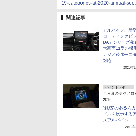
19-categories-at-2020-annual-sup
関連記事
アルパイン、新
ローティングビ
DA」シリーズ発
大画面11型の採
デジと後席モニ
対応
2020年
イベントレポート
くるまのテクノロ
2019
“触感”のある入
イスを展示する
スアルパイン
2019