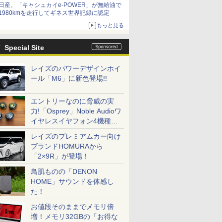
日産、「キャシュカイe-POWER」が無給油で
1980kmを走行してギネス世界記録に認定
もっと見る
Special Site
レイズのパワーデザインホイ
ール「M6」に新色登場!!
エントリーなのに脅威の実
力!「Osprey」Noble Audioワ
イヤレスイヤフォン4機種を
一気に聴く
レイズのプレミアムカー向け
ブランドHOMURAから
「2×9R」が登場！
鳥肌ものの「DENON
HOME」サウンドを体感し
た！
お値段そのままでメモリ倍
増！メモリ32GBの「お得な