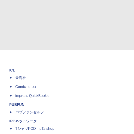
ICE
天海社
ス
Comic curea
impress QuickBooks
PUBFUN
パブファンセルフ
IPGネットワーク
TシャツPOD pTa.shop