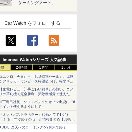
ゲーミングノート」
Car Watch をフォローする
Impress Watchシリーズ 人気記事
時間
24時間
1週間
1カ月
ユニクロ、今日から「お盆特別セール」。涼感
シアサッカーワンピース待望値下げ、撥水ギア
ショーツは1990円に
【家電レビュー】手ごわい雑草との戦い、コメ
リの草刈機で完全勝利 掃除機感覚で使えた
NTT島田社長、ソフトバンクのセブン出資に「d
ポイント使えるようにして」
「オクトパストラベラー」70%オフで1,643
円！ もうすぐ終了のセール情報まとめ【8月8日
更新】
KDDI、楽天へのローミングを9月末で終了
ニンテンドーeショップでは「大神 絶景版」が