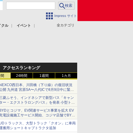
Impress サイト
全カテゴリ
イクル
イベント
アクセスランキング
時間
24時間
1週間
1カ月
NEXCO西日本、川田橋（下り線）の復旧状況
公開 九州道 宮原SA〜八代ICで8月9日中に緊急
車両を通行可能に
三菱ふそう、インドネシアで新型バス「キャン
ター・エクストラロングバス」を発表 小型トラ
ックベースの観光・旅客輸送向けバス
BYDとコジマ、EV関連サービス事業を拡大 EV
充電設備施工サービス開始、コジマ店舗でBYD
車の展示・試乗イベントを強化
UDトラックス、大型トラック「クオン」に車両
運搬用ショートキャブトラクタ追加