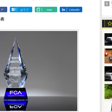
ェア
はてブ
note
LinkedIn
発表