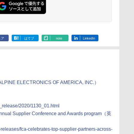
ェア
はてブ
note
LinkedIn
 ELECTRONICS OF AMERICA, INC.）
s_release/2020/1130_01.html
a Annual Supplier Conference and Awards program（英
eleases/fca-celebrates-top-supplier-partners-across-