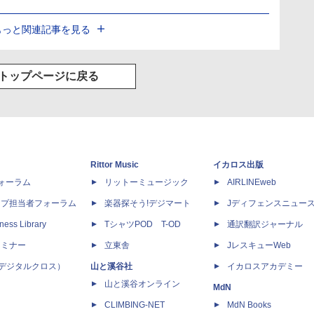
もっと関連記事を見る
トップページに戻る
Rittor Music
イカロス出版
dフォーラム
リットーミュージック
AIRLINEweb
ップ担当者フォーラム
楽器探そう!デジマート
Jディフェンスニュー
ness Library
TシャツPOD T-OD
通訳翻訳ジャーナル
セミナー
立東舎
JレスキューWeb
 X（デジタルクロス）
山と溪谷社
イカロスアカデミー
山と溪谷オンライン
MdN
CLIMBING-NET
MdN Books