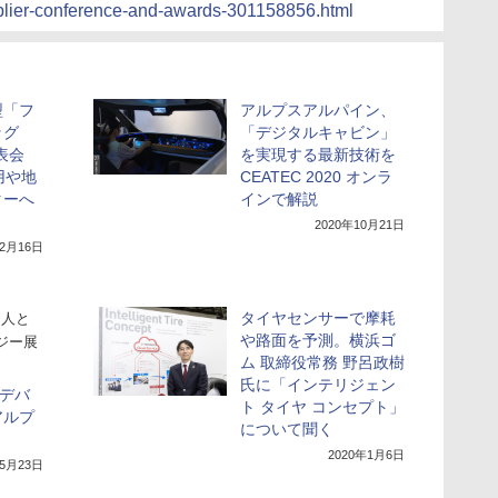
plier-conference-and-awards-301158856.html
型「フ
アルプスアルパイン、
ッグ
「デジタルキャビン」
表会
を実現する最新技術を
用や地
CEATEC 2020 オンラ
ターへ
インで解説
2020年10月21日
12月16日
タイヤセンサーで摩耗
人と
や路面を予測。横浜ゴ
ジー展
ム 取締役常務 野呂政樹
氏に「インテリジェン
力デバ
ト タイヤ コンセプト」
アルプ
について聞く
2020年1月6日
年5月23日