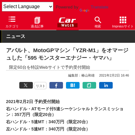
Powered by
Translate
Car Watch
自動車
アバルト
アバルト 595
カテゴリ
過去記事
検索
Impressサイト
ニュース
アバルト、MotoGPマシン「YZR-M1」をオマージ
ュした「595 モンスターエナジー・ヤマハ」
限定60台を特設Webサイトで予約受付開始
編集部：椿山和雄
2021年2月2日 16:46
リスト
2021年2月2日 予約受付開始
右ハンドル・ATモード付5速シーケンシャルトランスミッショ
ン：357万円（限定20台）
右ハンドル・5速MT：340万円（限定20台）
左ハンドル・5速MT：340万円（限定20台）