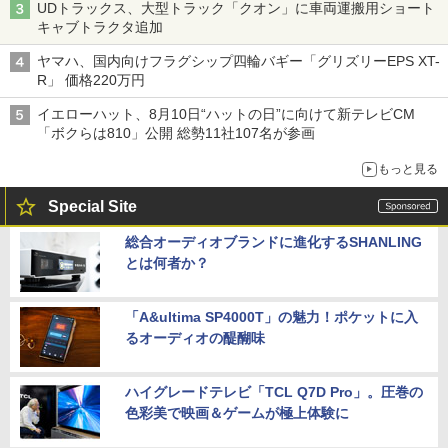
UDトラックス、大型トラック「クオン」に車両運搬用ショート
キャブトラクタ追加
ヤマハ、国内向けフラグシップ四輪バギー「グリズリーEPS XT-
R」 価格220万円
イエローハット、8月10日“ハットの日”に向けて新テレビCM
「ボクらは810」公開 総勢11社107名が参画
もっと見る
Special Site
総合オーディオブランドに進化するSHANLING
とは何者か？
「A&ultima SP4000T」の魅力！ポケットに入
るオーディオの醍醐味
ハイグレードテレビ「TCL Q7D Pro」。圧巻の
色彩美で映画＆ゲームが極上体験に