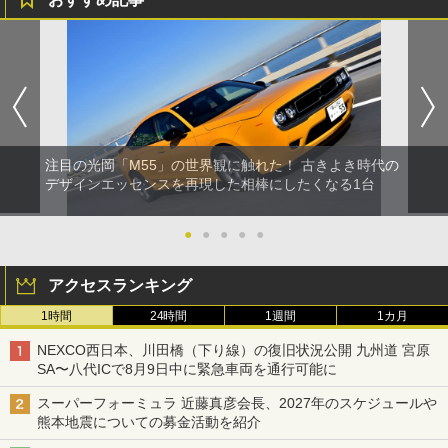
注目の光岡「M55」の世界観に触れた！ 古きよき時代の
デザインエッセンスを再現した相棒にしたくなる1台
●
●
●
●
●
アクセスランキング
1時間
24時間
1週間
1カ月
NEXCO西日本、川田橋（下り線）の復旧状況公開 九州道 宮原
SA〜八代ICで8月9日中に緊急車両を通行可能に
スーパーフォーミュラ 近藤真彦会長、2027年のスケジュールや
熊本地震についての募金活動を紹介