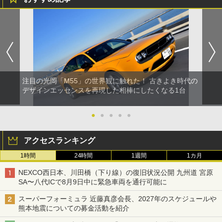
注目の光岡「M55」の世界観に触れた！ 古きよき時代の
デザインエッセンスを再現した相棒にしたくなる1台
●
●
●
●
●
アクセスランキング
1時間
24時間
1週間
1カ月
NEXCO西日本、川田橋（下り線）の復旧状況公開 九州道 宮原
SA〜八代ICで8月9日中に緊急車両を通行可能に
スーパーフォーミュラ 近藤真彦会長、2027年のスケジュールや
熊本地震についての募金活動を紹介