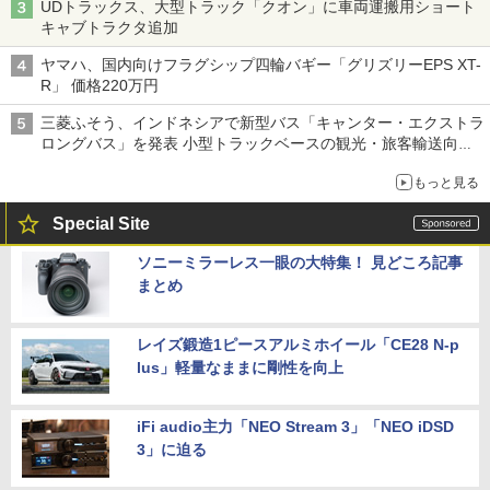
UDトラックス、大型トラック「クオン」に車両運搬用ショート
キャブトラクタ追加
ヤマハ、国内向けフラグシップ四輪バギー「グリズリーEPS XT-
R」 価格220万円
三菱ふそう、インドネシアで新型バス「キャンター・エクストラ
ロングバス」を発表 小型トラックベースの観光・旅客輸送向け
バス
もっと見る
Special Site
ソニーミラーレス一眼の大特集！ 見どころ記事
まとめ
レイズ鍛造1ピースアルミホイール「CE28 N-p
lus」軽量なままに剛性を向上
iFi audio主力「NEO Stream 3」「NEO iDSD
3」に迫る