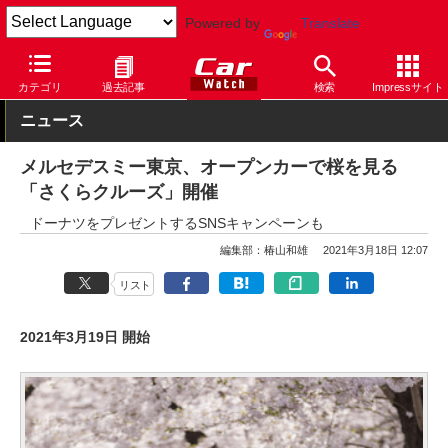
Powered by
Translate
Car Watch
自動車
メルセデス・ベンツ
カテゴリ
過去記事
検索
Impressサイト
ニュース
メルセデスミー東京、オープンカーで桜を見る
「さくらクルーズ」開催
ドーナツをプレゼントするSNSキャンペーンも
編集部：椿山和雄
2021年3月18日 12:07
リスト
2021年3月19日 開始